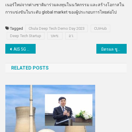
เนอร์ใหม่จากต่างชาติมาร่วมลงทุนในนวัตกรรม และสร้างโอกาสใน
การแข่งขันในระดับ global market ของผู้ประกอบการไทยต่อไป
Tagged
Chula Deep Tech Demo Day 2023
CUiHub
Deep Tech Startup
บพข.
อว.
แนะแนว
AIS 5G ชวนสัมผัสประสบการณ์ บน Doxzilla สตรีมมิ่งของคนรักสารคดี
มิตรผล ชูความสำเร็จแรกบนเส้นทางสู่ Net Zero ดันอุทยานมิตรผลด่านช้าง จ.สุพรรณบุรี ก้าวสู่ Carbon Neutrality Complex แห่งแรกของไทย
เรื่อง
RELATED POSTS