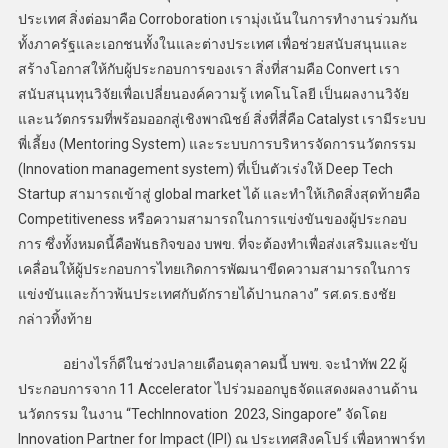
ประเทศ สิ่งต่อมาคือ Corroboration เรามุ่งเน้นในการทำงานร่วมกัน
ทั้งภาครัฐและเอกชนทั้งในและต่างประเทศ เพื่อช่วยสนับสนุนและ
สร้างโอกาสให้กับผู้ประกอบการของเรา สิ่งที่สามคือ Convert เรา
สนับสนุนทุนวิจัยเพื่อเปลี่ยนองค์ความรู้ เทคโนโลยี เป็นผลงานวิจัย
และนวัตกรรมที่พร้อมออกสู่เชิงพาณิชย์ สิ่งที่สี่คือ Catalyst เรามีระบบ
พี่เลี้ยง (Mentoring System) และระบบการบริหารจัดการนวัตกรรม
(Innovation management system) ที่เป็นตัวเร่งให้ Deep Tech
Startup สามารถเข้าสู่ global market ได้ และทำให้เกิดสิ่งสุดท้ายคือ
Competitiveness หรือความสามารถในการแข่งขันของผู้ประกอบ
การ ซึ่งทั้งหมดนี้คือพันธกิจของ บพข. ที่จะต้องทำเพื่อส่งเสริมและขับ
เคลื่อนให้ผู้ประกอบการไทยเกิดการพัฒนาขีดความสามารถในการ
แข่งขันและก้าวพ้นประเทศกับดักรายได้ปานกลาง” รศ.ดร.ธงชัย
กล่าวทิ้งท้าย
อย่างไรก็ดีในช่วงปลายเดือนตุลาคมนี้ บพข. จะนำทัพ 22 ผู้
ประกอบการจาก 11 Accelerator ไปร่วมออกบูธจัดแสดงผลงานด้าน
นวัตกรรม ในงาน “TechInnovation 2023, Singapore” จัดโดย
Innovation Partner for Impact (IPI) ณ ประเทศสิงคโปร์ เพื่อหาพาร์ท