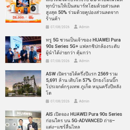
ทุกบ้านให้เป็นสมาร์ทโฮมด้วยส่วนลด
สูงสุด 50% ร่วมด้วยคูปองส่วนลดจาก
ร้านค้า
07/08/2026
Admin
ทรู 5G ชวนเป็นเจ้าของ HUAWEI Pura
90s Series 5G+ แฟลกชิปกล้องระดับ
ผู้นำได้ง่ายกว่า คุ้มกว่า
07/08/2026
Admin
ASW เปิดรายได้ครึ่งปีแรก 2569 รวม
5,691 ล้าน เติบโต 57% ปักธงโอนบิ๊ก
โปรเจกต์กรุงเทพ ภูเก็ต หนุนครึ่งปีหลัง
โต
07/08/2026
Admin
AIS เปิดจอง HUAWEI Pura 90s Series
ก่อนใคร บน 5G-ADVANCED ถ่าย–
แต่ง–แชร์ลื่นไหล