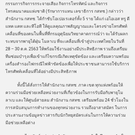
กรรมการกิจการกระจายเสียง กิจการโทรทัศน์ และกิจการ
โทรคมนาคมแห่งชาติ (รักษาการแทน เลขาธิการ กสทช.) กล่าวว่า
สำนักงาน กสทช. ได้กำชับโอเปอเรเตอร์ทั้ง 5 ราย ได้แก่ เอไอเอส ทรู ดี
แทค แคท และทีโอที ให้ดูแลคุณภาพสัญญาณและโครงข่ายโทรศัพท์
เคลื่อนที่ของตนในพื้นที่ที่กรมอุตุนิยมวิทยาคาดการณ์ว่า จะได้รับผลก
ระทบจากพายุไต้ฝุ่น โมลาเบ ที่จะเคลื่อนที่เข้าสู่ประเทศไทยในวันที่
28 – 30 ต.ค. 2563 ให้พร้อมใช้งานอย่างมีประสิทธิภาพ รวมถึงเตรียม
ทีมซ่อมบำรุงเพื่อเข้าแก้ไขกรณีเกิดเหตุขัดข้อง และเตรียมความพร้อม
เครื่องสำรองไฟกรณีไฟฟ้าขัดข้องเพื่อให้ประชาชนสามารถใช้บริการ
โทรศัพท์เคลื่อนที่ได้อย่างมีประสิทธิภาพ
ทั้งนี้ได้สั่งการให้สำนักงาน กสทช. ภาค เขต ทุกแห่งพร้อมให้
ความร่วมมือช่วยเหลือหน่วยงานที่เกี่ยวข้องในการรับมือกับพายุโม
ลาเบ และให้ศูนย์สายลม สำนักงาน กสทช. เตรียมพร้อม 24 ชั่วโมงใน
การสนับสนุนการทำงานของทุกหน่วยงาน รวมถึงอาสาสมัคร ในการ
ประสานงานข้อมูลข่าวสารกับนักวิทยุสมัครเล่นในการให้ความร่วม
มือช่วยเหลือต่าง