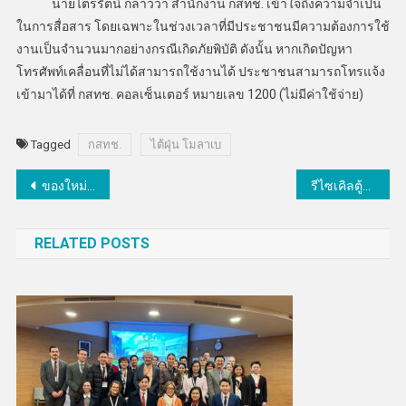
นายไตรรัตน์ กล่าวว่า สำนักงาน กสทช. เข้าใจถึงความจำเป็น
ในการสื่อสาร โดยเฉพาะในช่วงเวลาที่มีประชาชนมีความต้องการใช้
งานเป็นจำนวนมากอย่างกรณีเกิดภัยพิบัติ ดังนั้น หากเกิดปัญหา
โทรศัพท์เคลื่อนที่ไม่ได้สามารถใช้งานได้ ประชาชนสามารถโทรแจ้ง
เข้ามาได้ที่ กสทช. คอลเซ็นเตอร์ หมายเลข 1200 (ไม่มีค่าใช้จ่าย)
Tagged
กสทช.
ไต้ฝุ่น โมลาเบ
แนะแนว
ของใหม่ในตลาดสัปดาห์นี้
รีไซเคิลตู้โทรศัพท์สาธารณะ สู่ “ตู้ชาร์จมือถืออัตโนมัติ…พลังแสงอาทิตย์”
เรื่อง
RELATED POSTS