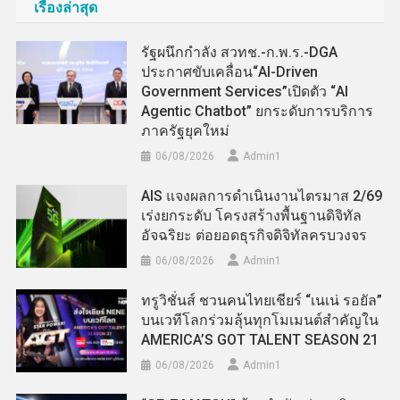
เรื่องล่าสุด
รัฐผนึกกำลัง สวทช.-ก.พ.ร.-DGA
ประกาศขับเคลื่อน“AI-Driven
Government Services”เปิดตัว “AI
Agentic Chatbot” ยกระดับการบริการ
ภาครัฐยุคใหม่
06/08/2026
Admin​1
AIS แจงผลการดำเนินงานไตรมาส 2/69
เร่งยกระดับ โครงสร้างพื้นฐานดิจิทัล
อัจฉริยะ ต่อยอดธุรกิจดิจิทัลครบวงจร
06/08/2026
Admin​1
ทรูวิชั่นส์ ชวนคนไทยเชียร์ “เนเน่ รอยัล”
บนเวทีโลกร่วมลุ้นทุกโมเมนต์สำคัญใน
AMERICA’S GOT TALENT SEASON 21
06/08/2026
Admin​1