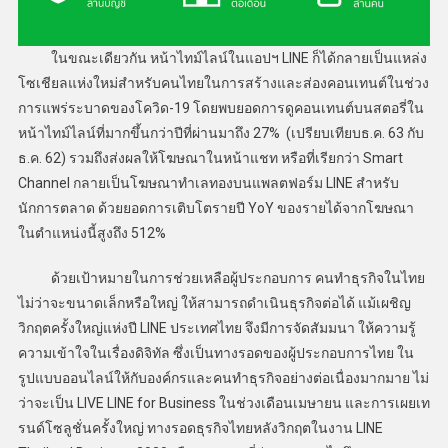
ในขณะเดียวกัน หน้าไทม์ไลน์ในแอปฯ LINE ก็ได้กลายเป็นแหล่ง
โซเชียลแห่งใหม่สำหรับคนไทยในการสร้างและส่องคอนเทนต์ในช่วง
การแพร่ระบาดของโควิด-19 โดยพบยอดการดูคอนเทนต์บนสตอรี่ใน
หน้าไทม์ไลน์ที่มากขึ้นกว่าปีที่ผ่านมาถึง 27% (เปรียบเทียบธ.ค. 63 กับ
ธ.ค. 62) รวมถึงส่งผลให้โฆษณาในหน้าแชท หรือที่เรียกว่า Smart
Channel กลายเป็นโฆษณาทําเลทองบนแพลตฟอร์ม LINE สําหรับ
นักการตลาด ด้วยยอดการเติบโตรายปี YoY ของรายได้จากโฆษณา
ในตำแหน่งนี้สูงถึง 512%
ด้วยเป้าหมายในการช่วยเหลือผู้ประกอบการ คนทำธุรกิจในไทย
ไม่ว่าจะขนาดเล็กหรือใหญ่ ให้สามารถดำเนินธุรกิจต่อได้ แม้เผชิญ
วิกฤตครั้งใหญ่แห่งปี LINE ประเทศไทย จึงมีการจัดสัมมนา ให้ความรู้
ความเข้าใจในเรื่องดิจิทัล ซึ่งเป็นทางรอดของผู้ประกอบการไทย ใน
รูปแบบออนไลน์ให้กับองค์กรและคนทําธุรกิจอย่างต่อเนื่องมากมาย ไม่
ว่าจะเป็น LIVE LINE for Business ในช่วงเดือนเมษายน และการเผยเท
รนด์โซลูชั่นครั้งใหญ่ ทางรอดธุรกิจไทยหลังวิกฤตในงาน LINE