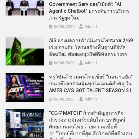
Government Services”เปิดตัว “AI
Agentic Chatbot” ยกระดับการบริการ
ภาครัฐยุคใหม่
06/08/2026
Admin​1
AIS แจงผลการดำเนินงานไตรมาส 2/69
เร่งยกระดับ โครงสร้างพื้นฐานดิจิทัล
อัจฉริยะ ต่อยอดธุรกิจดิจิทัลครบวงจร
06/08/2026
Admin​1
ทรูวิชั่นส์ ชวนคนไทยเชียร์ “เนเน่ รอยัล”
บนเวทีโลกร่วมลุ้นทุกโมเมนต์สำคัญใน
AMERICA’S GOT TALENT SEASON 21
06/08/2026
Admin​1
“CE-7 MATCH” ก้าวสำคัญสู่ภารกิจ
สำรวจดวงจันทร์ระดับโลก บทพิสูจน์
ศักยภาพคนไทย ด้วยความเชื่อที่
ว่า “โจทย์ที่ยากที่สุด คือโจทย์ที่สร้างคน