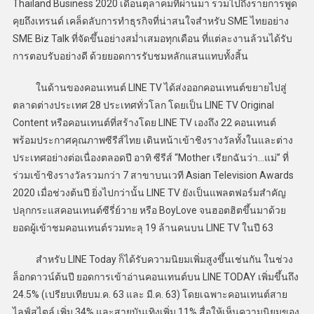
Thailand Business 2020 เดือนตุลาคมที่ผ่านมา รวมไปถึงรายการพูด
คุยถึงเทรนด์ เคล็ดลับการทำธุรกิจที่น่าสนใจสำหรับ SME ไทยอย่าง
SME Biz Talk ที่จัดขึ้นอย่างสม่ำเสมอทุกเดือน ที่แต่ละงานล้วนได้รับ
การตอบรับอย่างดี ด้วยยอดการรับชมหลักแสนแทบทั้งสิ้น
ในด้านของคอนเทนต์ LINE TV ได้ส่งออกคอนเทนต์ขยายไปสู่
ตลาดต่างประเทศ 28 ประเทศทั่วโลก โดยเป็น LINE TV Original
Content หรือคอนเทนต์ที่สร้างโดย LINE TV เองถึง 22 คอนเทนต์
พร้อมประกาศคุณภาพซีรีส์ไทย เดินหน้าเข้าชิงรางวัลทั้งในและต่าง
ประเทศอย่างต่อเนื่องตลอดปี อาทิ ซีรีส์ “Mother เรียกฉันว่า…แม่” ที่
ร่วมเข้าชิงรางวัลรวมกว่า 7 สาขาบนเวที Asian Television Awards
2020 เมื่อช่วงต้นปี ยิ่งไปกว่านั้น LINE TV ยังเป็นแพลตฟอร์มสำคัญ
ปลุกกระแสคอนเทนต์ซีรี่ย์วาย หรือ BoyLove จนฮอตฮิตขึ้นมาด้วย
ยอดผู้เข้าชมคอนเทนต์รวมทะลุ 19 ล้านคนบน LINE TV ในปี 63
สำหรับ LINE Today ก็ได้รับความนิยมเพิ่มสูงขึ้นเช่นกัน ในช่วง
ล็อกดาวน์ต้นปี ยอดการเข้าอ่านคอนเทนต์บน LINE TODAY เพิ่มขึ้นถึง
24.5% (เปรียบเทียบม.ค. 63 และ มี.ค. 63) โดยเฉพาะคอนเทนต์สาย
ไลฟ์สไตล์ เพิ่ม 34% และสายบันเทิงเพิ่ม 11% สื่อให้เห็นความนิยมของ