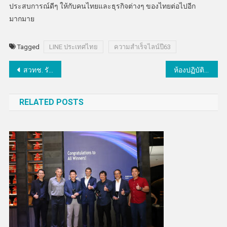
ประสบการณ์ดีๆ ให้กับคนไทยและธุรกิจต่างๆ ของไทยต่อไปอีก
มากมาย
Tagged
LINE ประเทศไทย
ความสำเร็จไลน์ปี63
แนะแนว
สวทช. รับมอบผลิตภัณฑ์น้ำยาฆ่าเชื้อ Benzion จาก “ยูนิซิล กรุ๊ป”
ห้องปฏิบัติการวิเคราะห์ ดิน ปุ๋ย พืช วว. ผ่านการรับรองความสามารถห้องปฏิบัติการทดสอบจาก วศ.
เรื่อง
RELATED POSTS