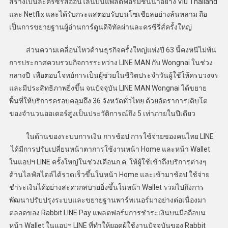
สร้างเป็นละครซี่รี่ส์ออนไลน์บนแพลตฟอร์มชั้นนำอย่าง Viu Thailand
และ Netflix และได้รับกระแสตอบรับบนโซเชียลอย่างล้นหลาม ถือ
เป็นการขยายฐานผู้อ่านการ์ตูนดิจิทัลผ่านละครซีรี่ส์ครั้งใหญ่
ส่วนความเคลื่อนไหวด้านธุรกิจครั้งใหญ่แห่งปี 63 นี้คงหนีไม่พ้น
การประกาศควบรวมกิจการระหว่าง LINE MAN กับ Wongnai ในช่วง
กลางปี เพื่อตอบโจทย์การเป็นผู้ช่วยในชีวิตประจําวันผู้ใช้ให้ครบวงจร
และมีประสิทธิภาพยิ่งขึ้น จนปัจจุบัน LINE MAN Wongnai ได้ขยาย
พื้นที่ให้บริการครอบคลุมถึง 36 จังหวัดทั่วไทย ด้วยอัตราการเติบโต
ของจำนวนออเดอร์สูงเป็นประวัติการณ์ถึง 5 เท่าภายในปีเดียว
ในด้านของระบบการเงิน การช้อป การใช้จ่ายของคนไทย LINE
ได้มีการปรับเปลี่ยนหน้าตาการใช้งานหน้า Home และหน้า Wallet
ในแอปฯ LINE ครั้งใหญ่ในช่วงเดือนก.ค. ให้ผู้ใช้เข้าถึงบริการต่างๆ
ด้านไลฟ์สไตล์ได้รวดเร็วขึ้นในหน้า Home และเข้ามาช้อป ใช้จ่าย
ชำระเงินได้อย่างสะดวกสบายยิ่งขึ้นในหน้า Wallet รวมไปถึงการ
พัฒนาปรับปรุงระบบและขยายฐานพาร์ทเนอร์มาอย่างต่อเนื่องมา
ตลอดของ Rabbit LINE Pay แพลตฟอร์มการชำระเงินบนมือถือบน
หน้า Wallet ในแอปฯ LINE ที่ทำให้ยอดผู้ใช้งานปัจจุบันของ Rabbit