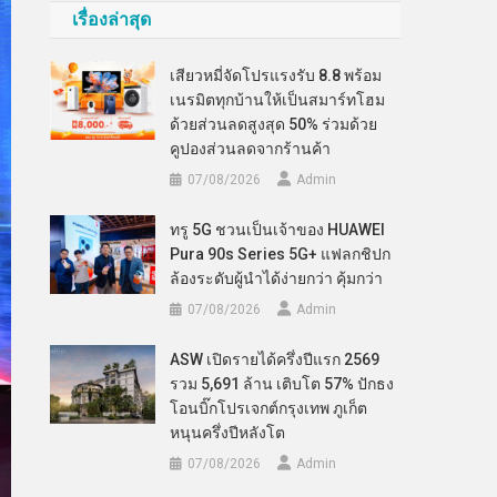
เรื่องล่าสุด
เสียวหมี่จัดโปรแรงรับ 8.8 พร้อม
เนรมิตทุกบ้านให้เป็นสมาร์ทโฮม
ด้วยส่วนลดสูงสุด 50% ร่วมด้วย
คูปองส่วนลดจากร้านค้า
07/08/2026
Admin
ทรู 5G ชวนเป็นเจ้าของ HUAWEI
Pura 90s Series 5G+ แฟลกชิปก
ล้องระดับผู้นำได้ง่ายกว่า คุ้มกว่า
07/08/2026
Admin
ASW เปิดรายได้ครึ่งปีแรก 2569
รวม 5,691 ล้าน เติบโต 57% ปักธง
โอนบิ๊กโปรเจกต์กรุงเทพ ภูเก็ต
หนุนครึ่งปีหลังโต
07/08/2026
Admin