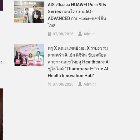
AIS เปิดจอง HUAWEI Pura 90s
Series ก่อนใคร บน 5G-
ADVANCED ถ่าย–แต่ง–แชร์ลื่น
ไหล
07/08/2026
Admin
ทรู X คณะแพทย์ มธ. X รพ.ธรรม
ศาสตร์ฯ X เอ้ก ดิจิทัล ขับเคลื่อน
สาธารณสุขไทยสู่ Healthcare AI
จำ
ชูไฮไลต์ “Thammasat–True AI
Health Innovation Hub”
07/08/2026
Admin​1