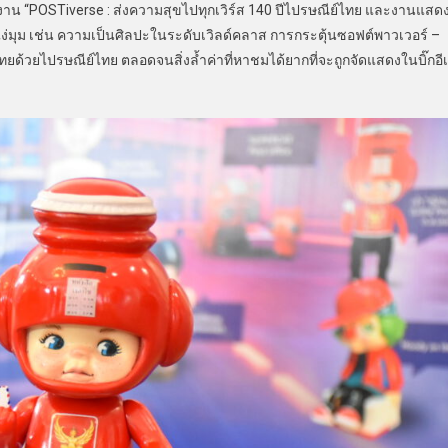
ในงาน “POSTiverse : ส่งความสุขไปทุกเวิร์ส 140 ปีไปรษณีย์ไทย และงานแสด
่มุม เช่น ความเป็นศิลปะในระดับเวิลด์คลาส การกระตุ้นซอฟต์พาวเวอร์ –
้วยไปรษณีย์ไทย ตลอดจนสิ่งล้ำค่าที่หาชมได้ยากที่จะถูกจัดแสดงในบิ๊กอีเ