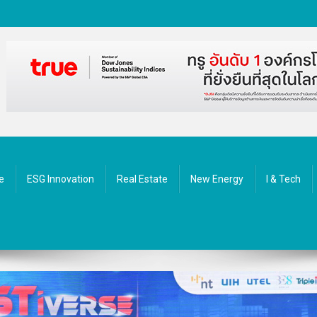
ัตกรรม
e
ESG Innovation
Real Estate
New Energy
I & Tech