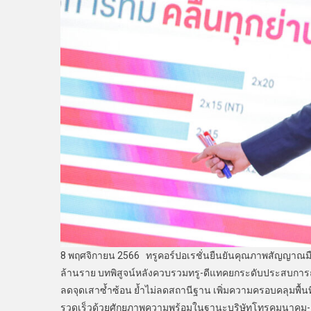
8 พฤศจิกายน 2566 ทรูคอร์ปอเรชั่นยืนยันคุณภาพสัญญาณมือถ
ล้านราย บทพิสูจน์หลังควบรวมทรู-ดีแทคยกระดับประสบการณ
ลดจุดเสาซ้ำซ้อน ย้ำไม่ลดสถานีฐาน เพิ่มความครอบคลุมพื้น
รวดเร็วด้วยศักยภาพความพร้อมในฐานะบริษัทโทรคมนาคม-เ