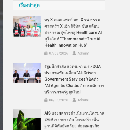
เรื่องล่าสุด
ทรู X คณะแพทย์ มธ. X รพ.ธรรม
ศาสตร์ฯ X เอ้ก ดิจิทัล ขับเคลื่อน
สาธารณสุขไทยสู่ Healthcare AI
ชูไฮไลต์ “Thammasat–True AI
Health Innovation Hub”
07/08/2026
Admin​1
รัฐผนึกกำลัง สวทช.-ก.พ.ร.-DGA
ประกาศขับเคลื่อน“AI-Driven
Government Services”เปิดตัว
“AI Agentic Chatbot” ยกระดับการ
บริการภาครัฐยุคใหม่
06/08/2026
Admin​1
AIS แจงผลการดำเนินงานไตรมาส
2/69 เร่งยกระดับ โครงสร้างพื้น
ฐานดิจิทัลอัจฉริยะ ต่อยอดธุรกิจ