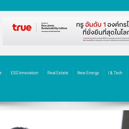
ัตกรรม
e
ESG Innovation
Real Estate
New Energy
I & Tech