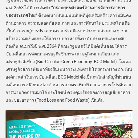
รัฐมนตรีเพื่อพิจารณาให้ความเห็นชอบและมอบหมาย นอกจากนี้ ในปี
พ.ศ. 2553 ได้มีการจัดทำ
“กรอบยุทธศาสตร์ด้านการจัดการอาหาร
ของประเทศไทย”
ซึ่งพัฒนาเป็นแผนแม่บทที่มุ่งเสริมสร้างความมั่นคง
ด้านอาหาร ความปลอดภัย คุณภาพ และการศึกษาในประเทศไทย ถือ
เป็นก้าวแรกสู่การประสานความร่วมมือระหว่างภาคส่วนต่าง ๆ ช่วย
สร้างความแข็งแกร่งให้แก่ระบบอาหารทั้งระดับประเทศและระดับ
ท้องถิ่น จนมาถึงปี พ.ศ. 2564 ที่คณะรัฐมนตรีได้มีมติเห็นชอบให้การ
ขับเคลื่อนการพัฒนาเศรษฐกิจชีวภาพ เศรษฐกิจหมุนเวียน และ
เศรษฐกิจสีเขียว (Bio-Circular-Green Economy: BCG Model) โมเดล
เศรษฐกิจสู่การพัฒนาที่ยั่งยืนเป็นวาระแห่งชาติ โดยกระทรวง อว. เป็น
องค์กรหลักในการขับเคลื่อน BCG Model ซึ่งเป็นกลไกสำคัญที่ช่วยขับ
เคลื่อนการเปลี่ยนแปลงด้านการเกษตร เพิ่มปริมาณอาหารโปรตีนจาก
การนำนวัตกรรมมาใช้ประโยชน์ ควบคุมเรื่องของการสูญเสียอาหาร
และขยะอาหาร (Food Loss and Food Waste) เป็นต้น