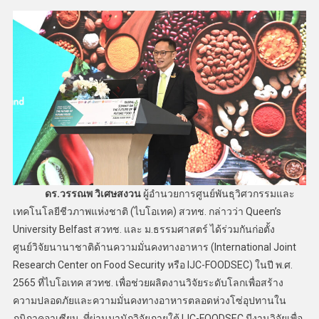
ดร.วรรณพ วิเศษสงวน
ผู้อำนวยการศูนย์พันธุวิศวกรรมและ
เทคโนโลยีชีวภาพแห่งชาติ (ไบโอเทค) สวทช. กล่าวว่า Queen’s
University Belfast สวทช. และ ม.ธรรมศาสตร์ ได้ร่วมกันก่อตั้ง
ศูนย์วิจัยนานาชาติด้านความมั่นคงทางอาหาร (International Joint
Research Center on Food Security หรือ IJC-FOODSEC) ในปี พ.ศ.
2565 ที่ไบโอเทค สวทช. เพื่อช่วยผลิตงานวิจัยระดับโลกเพื่อสร้าง
ความปลอดภัยและความมั่นคงทางอาหารตลอดห่วงโซ่อุปทานใน
ภูมิภาคอาเซียน ที่ผ่านมานักวิจัยภายใต้ IJC-FOODSEC มีงานวิจัยเพื่อ