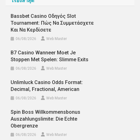
เรื่องล่าสุด
Bassbet Casino Οδηγός Slot
Tournament: Πώς Να Συμμετάσχετε
Και Να Κερδίσετε
06/08/2026
Web Master
B7 Casino Wanneer Moet Je
Stoppen Met Spelen: Slimme Exits
06/08/2026
Web Master
Unlimluck Casino Odds Format:
Decimal, Fractional, American
06/08/2026
Web Master
Spin Boss Willkommensbonus
Auszahlungslimite: Die Echte
Obergrenze
06/08/2026
Web Master