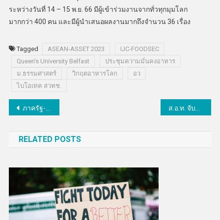
ระหว่างวันที่ 14 – 15 พ.ย. 66 มีผู้เข้าร่วมงานจากทั่วทุกมุมโลก
มากกว่า 400 คน และมีผู้นำเสนอผลงานมากถึงจำนวน 36 เรื่อง
Tagged
ASEAN-ASSET 2023
IJC-FOODSEC
Queen’s University Belfast
ประชุมความมั่นคงอาหาร
ม.ธรรมศาสตร์
วิกฤตอาหารโลก
อว
ไบโอเทค สวทช.
แนะแนว
ภาครัฐ-เอกชนเตรียมจัด “ดิจิเทค อาเซียน ไทยแลนด์ 2023”
ส.อ.ท. จับมือ บพข. ดันธุรกิจนวัตกรรมยกระดับการแข่งขันภาคอุตสาหกรรม
เรื่อง
RELATED POSTS