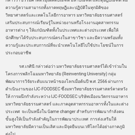
กล่าวว่า ธรรมศาสตร์มุ่งผลิตบัณฑิต มหาบัณฑิต และดุษฎีบัณฑิต ที่มี
ความรู้ความสามารถทั้งภาคทฤษฎีและปฏิบัติในทุกมิติของ
วิทยาศาสตร์และเทคโนโลยีการอาหาร มหาวิทยาลัยธรรมศาสตร์
เสริมประสบการณ์เรียนรู้ในหน่วยงานหรือโรงงานอุตสาหกรรม
อาหารต่าง ๆ ให้แก่บัณฑิตทั้งในประเทศและต่างประเทศ เพื่อให้
นักศึกษาได้รับประสบการณ์ตรงในสาขาวิชา และมีความพร้อมทั้ง
ความรู้และประสบการณ์ที่จะนำเทคโนโลยีไปใช้ประโยชน์ในการ
ประกอบอาชีพ
รศ.เกศินี กล่าวต่อว่า มหาวิทยาลัยธรรมศาสตร์ได้เข้าร่วมใน
โครงการพลิกโฉมมหาวิทยาลัย (Reinventing University) กลุ่ม
พัฒนาการวิจัยระดับแนวหน้าของโลกเมื่อต้นปี พ.ศ. 2566 ผ่านการ
ดำเนินงานของ IJC-FOODSEC ซึ่งมหาวิทยาลัยธรรมศาสตร์คาดหวัง
ให้ การผนึกกำลังระหว่าง IJC-FOODSEC บริษัทเมืองนวัตกรรมอาหาร
มหาวิทยาลัยธรรมศาสตร์ และภาคอุตสาหกรรมอาหารทั้งในและต่าง
ประเทศ จะเป็นหนึ่งใน Game changer สำหรับการพัฒนากำลังคน
ขั้นสูงให้เป็นกำลังสำคัญในการพัฒนาประเทศ การส่งเสริมให้
มหาวิทยาลัยมีความเป็นเลิศ และมีจุดยืนบนเวทีโลกได้อย่างภาคภูมิ
ต่อไป