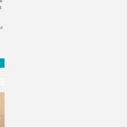
าย
้
ก่