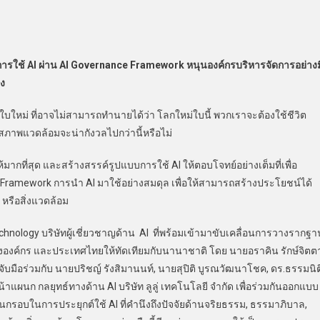
ารใช้ AI ผ่าน AI Governance Framework หนุนองค์กรบริหารจัดการอย่างม
ิง
ม่ ที่อาจไม่สามารถทำนายได้ว่า โลกใหม่ใบนี้ พวกเราจะต้องใช้ชีวิต
อสภาพแวดล้อมจะน่ากังวลไปกว่านี้หรือไม่
มากที่สุด และสร้างสรรค์รูปแบบการใช้ AI ให้ตอบโจทย์อย่างเต็มที่เพื่อ
ramework การนำ AI มาใช้อย่างสมดุล เพื่อให้สามารถสร้างประโยชน์ได้
 หรือสิ่งแวดล้อม
logy บริษัทผู้เชี่ยวชาญด้าน AI ที่พร้อมเข้ามาขับเคลื่อนการวางรากฐา
บทั้งองค์กร และประเทศไทยให้ทัดเทียมกับนานาชาติ โดย นายอราคิน รักษ์จิตต
บมือร่วมกับ นายปริชญ์ รังสิมานนท์, นายสุปิติ บูรณวัฒนาโชค, ดร.ธรรมนิติ
หน้าแผนก กลยุทธ์ทางด้าน AI บริษัท ลูลู่ เทคโนโลยี จำกัด เพื่อร่วมกันออกแบบ
ป็นกรอบในการประยุกต์ใช้ AI ที่คำนึงถึงปัจจัยด้านจริยธรรม, ธรรมาภิบาล,