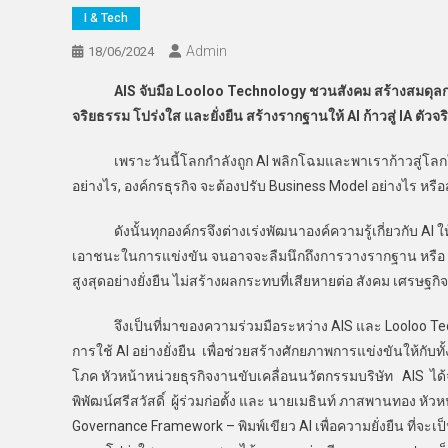
I & Tech
Admin
18/06/2024
AIS จับมือ Looloo Technology ชวนสังคม สร้างสมดุลก
จริยธรรม โปร่งใส และยั่งยืน สร้างรากฐานให้ AI ก้าวสู่ IA ตัวจร
เพราะวันนี้โลกกำลังถูก AI พลิกโฉมและพาเราก้าวสู่โลกใบให
อย่างไร, องค์กรธุรกิจ จะต้องปรับ Business Model อย่างไร หรื
ดังนั้นทุกองค์กรจึงต่างเร่งพัฒนาองค์ความรู้เกี่ยวกับ AI ให้
เอาชนะในการแข่งขัน จนอาจจะลืมนึกถึงการวางรากฐาน หรือ F
สูงสุดอย่างยั่งยืน ไม่สร้างผลกระทบที่เสียหายต่อ สังคม เศรษฐกิจ
จึงเป็นที่มาของความร่วมมือระหว่าง AIS และ Looloo Techno
การใช้ AI อย่างยั่งยืน เพื่อช่วยสร้างศักยภาพการแข่งขันให้กั
โภค หัวหน้าหน่วยธุรกิจงานขับเคลื่อนนวัตกรรมบริษัท AIS ได้จั
พิพัฒน์ศรีสวัสดิ์ ผู้ร่วมก่อตั้ง และ นายเมธินท์ ภาสพานทอง หัว
Governance Framework – พิมพ์เขียว AI เพื่อความยั่งยืน ที่จะเ