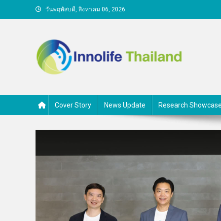
Skip
วันพฤหัสบดี, สิงหาคม 06, 2026
to
content
คนกับความคิด ชีวิตกับนวั
Cover Story
News Update
Research Showcas