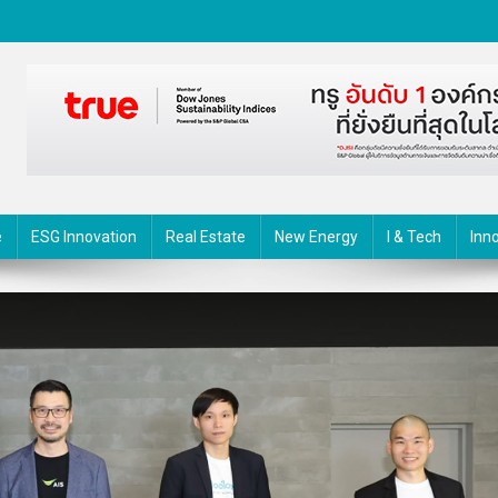
ตกรรม
e
ESG Innovation
Real Estate
New Energy
I & Tech
Inn