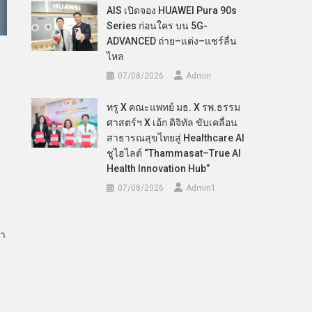
AIS เปิดจอง HUAWEI Pura 90s
Series ก่อนใคร บน 5G-
ADVANCED ถ่าย–แต่ง–แชร์ลื่น
ไหล
07/08/2026
Admin
ทรู X คณะแพทย์ มธ. X รพ.ธรรม
ศาสตร์ฯ X เอ้ก ดิจิทัล ขับเคลื่อน
สาธารณสุขไทยสู่ Healthcare AI
ชูไฮไลต์ “Thammasat–True AI
Health Innovation Hub”
07/08/2026
Admin​1
่า