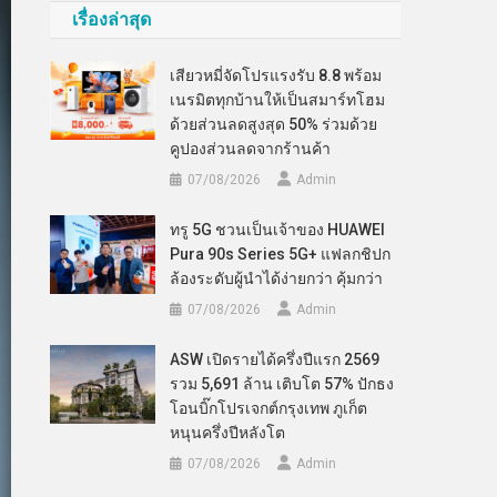
เรื่องล่าสุด
เสียวหมี่จัดโปรแรงรับ 8.8 พร้อม
เนรมิตทุกบ้านให้เป็นสมาร์ทโฮม
ด้วยส่วนลดสูงสุด 50% ร่วมด้วย
คูปองส่วนลดจากร้านค้า
07/08/2026
Admin
ทรู 5G ชวนเป็นเจ้าของ HUAWEI
Pura 90s Series 5G+ แฟลกชิปก
ล้องระดับผู้นำได้ง่ายกว่า คุ้มกว่า
07/08/2026
Admin
ASW เปิดรายได้ครึ่งปีแรก 2569
รวม 5,691 ล้าน เติบโต 57% ปักธง
โอนบิ๊กโปรเจกต์กรุงเทพ ภูเก็ต
หนุนครึ่งปีหลังโต
07/08/2026
Admin