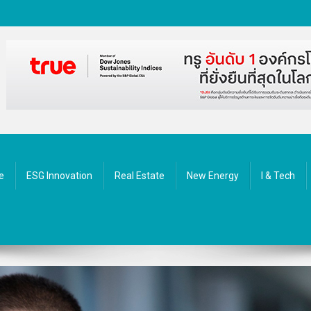
ัตกรรม
e
ESG Innovation
Real Estate
New Energy
I & Tech