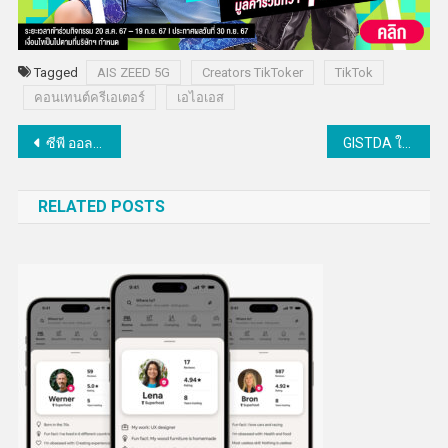
Tagged
AIS ZEED 5G
Creators TikToker
TikTok
คอนเทนต์ครีเอเตอร์
เอไอเอส
แนะแนว
ซีพี ออลล์-เซเว่น อีเลฟเว่น ร่วมกับพันธมิตร ไทย-สิงคโปร์-ไต้หวัน จัดค่าย “Creative AI Camp ปีที่ 7”
GISTDA ใช้ภาพถ่ายดาวเทียมติดตามสถานการณ์พื้นที่น้ำท่วม
เรื่อง
RELATED POSTS