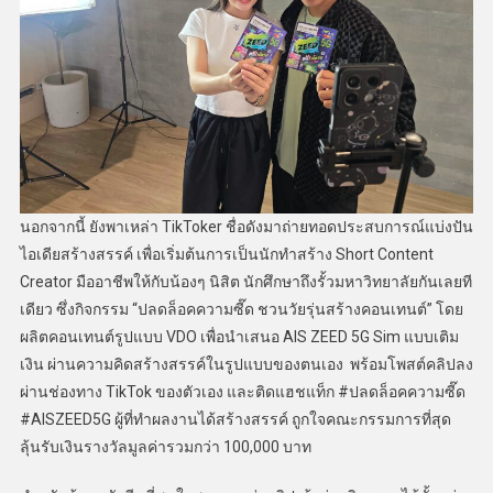
นอกจากนี้ ยังพาเหล่า TikToker ชื่อดังมาถ่ายทอดประสบการณ์แบ่งปัน
ไอเดียสร้างสรรค์ เพื่อเริ่มต้นการเป็นนักทำสร้าง Short Content
Creator มืออาชีพให้กับน้องๆ นิสิต นักศึกษาถึงรั้วมหาวิทยาลัยกันเลยที
เดียว ซึ่งกิจกรรม “ปลดล็อคความซี๊ด ชวนวัยรุ่นสร้างคอนเทนต์” โดย
ผลิตคอนเทนต์รูปแบบ VDO เพื่อนำเสนอ AIS ZEED 5G Sim แบบเติม
เงิน ผ่านความคิดสร้างสรรค์ในรูปแบบของตนเอง พร้อมโพสต์คลิปลง
ผ่านช่องทาง TikTok ของตัวเอง และติดแฮชแท็ก #ปลดล็อคความซี๊ด
#AISZEED5G ผู้ที่ทำผลงานได้สร้างสรรค์ ถูกใจคณะกรรมการที่สุด
ลุ้นรับเงินรางวัลมูลค่ารวมกว่า 100,000 บาท