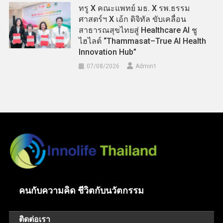
ทรู X คณะแพทย์ มธ. X รพ.ธรรม
ศาสตร์ฯ X เอ้ก ดิจิทัล ขับเคลื่อน
สาธารณสุขไทยสู่ Healthcare AI ชู
ไฮไลต์ “Thammasat–True AI Health
Innovation Hub”
07/08/2026
Admin​1
คนกับความคิด ชีวิตกับนวัตกรรม
ติดต่อเรา