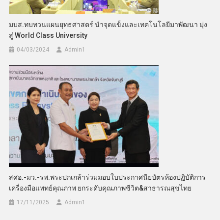
มบส.ทบทวนแผนยุทธศาสตร์ นำจุดแข็งและเทคโนโลยีมาพัฒนา มุ่ง
สู่ World Class University
04/03/2024
Admin​1
สศอ.-มว.-รพ.พระปกเกล้าร่วมมอบใบประกาศนียบัตรห้องปฏิบัติการ
เครื่องมือแพทย์คุณภาพ ยกระดับคุณภาพชีวิต&สาธารณสุขไทย
17/11/2025
Admin​1