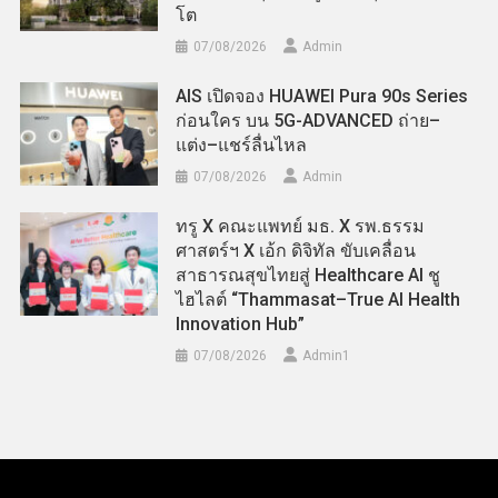
โต
07/08/2026
Admin
AIS เปิดจอง HUAWEI Pura 90s Series
ก่อนใคร บน 5G-ADVANCED ถ่าย–
แต่ง–แชร์ลื่นไหล
07/08/2026
Admin
ทรู X คณะแพทย์ มธ. X รพ.ธรรม
ศาสตร์ฯ X เอ้ก ดิจิทัล ขับเคลื่อน
สาธารณสุขไทยสู่ Healthcare AI ชู
ไฮไลต์ “Thammasat–True AI Health
Innovation Hub”
07/08/2026
Admin​1