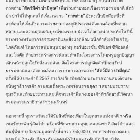
บันทึกภาพถ่ายธรรมชาติและสัตว์ป่าที่สวยงาม ทรู ชวนประกวด
ภาพถ่าย
“
สัตว์มีค่า ป่ามีคุณ
”
เพื่อร่วมถ่ายทอดเรื่องราวธรรมชาติ สัตว์
ป่า ป่าไม้ให้ทุกคนได้เห็น เพราะ
“
ภาพถ่าย
”
ยังคงเป็นอีกสื่อหนึ่งที่
สะท้อนให้เห็นถึงความสวยงามของภูมิประเทศ สิ่งแวดล้อมที่หลาก
หลาย และความอุดมสมบูรณ์ของระบบนิเวศได้อย่างน่าประทับใจ ปีนี้
กระทรวงทรัพยากรธรรมชาติและสิ่งแวดล้อม ผนึกกำลังเครือเจริญ
โภคภัณฑ์ โดยการสนับสนุนของ ทรู คอร์ปอเรชั่น ซีพีเอฟ ซีพีออลล์
และโลตัส ด้วยการสร้างสรรค์และดำเนินโครงการโดยทรูปลูกปัญญา
เดินหน้าปลูกใจรักสิ่งแวดล้อม จัดโครงการปลูกจิตสำนึกอนุรักษ์
ธรรมชาติและสิ่งแวดล้อม การประกวดภาพถ่าย
“
สัตว์มีค่า ป่ามีคุณ
”
ครั้งที่ 30 ประจำปี 2567 รางวัลเกียรติยศถ้วยพระราชทานสมเด็จพระ
กนิษฐาธิราชเจ้า กรมสมเด็จพระเทพรัตนราชสุดา ฯ สยามบรมราช
กุมารี และถ้วยประทานสมเด็จพระเจ้าพี่นางเธอ เจ้าฟ้ากัลยาณิวัฒนา
กรมหลวงนราธิวาสราชนครินทร์
นอกจากนี้ ทุกรางวัลจะได้รับสิทธิ์ท่องเที่ยวในอุทยานแห่งชาติ ฯ หรือ
เขตรักษาพันธุ์สัตว์ป่า พร้อมที่พักจากกรมอุทยานแห่งชาติ สัตว์ป่า และ
พันธุ์พืช รางวัลรวมมูลค่าทั้งสิ้นกว่า 755,000 บาท การประกวดแบ่ง
ออกเป็น 2 ระดับ คือ ระดับบุคคลทั่วไป และระดับนักเรียน นิสิต