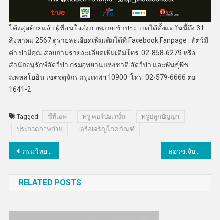
โค้งสุดท้ายแล้ว ผู้ที่สนใจส่งภาพถ่ายเข้าประกวดได้ตั้งแต่วันนี้ถึง 31
สิงหาคม 2567 ดูรายละเอียดเพิ่มเติมได้ที่ Facebook Fanpage : สัตว์มี
ค่า ป่ามีคุณ สอบถามรายละเอียดเพิ่มเติมโทร. 02-858-6279 หรือ
สำนักอนุรักษ์สัตว์ป่า กรมอุทยานแห่งชาติ สัตว์ป่า และพันธุ์พืช
ถ.พหลโยธิน เขตจตุจักร กรุงเทพฯ 10900 โทร. 02-579-6666 ต่อ
1641-2
Tagged
ซีพีเอฟ
ทรู คอร์ปอเรชั่น
ทรูปลูกปัญญา
ประกวดภาพถ่าย
เครือเจริญโภคภัณฑ์
แนะแนว
กรมวิทยาศาสตร์บริการคว้าศูนย์ข้อมูลข่าวสารราชการดีเด่นระดับชาติ ปี 2567
สอวช.จับมือสสว.จัดงาน “Green SME Forum 2024” ดันSME สู่เศรษฐกิจสีเขียว
เรื่อง
RELATED POSTS