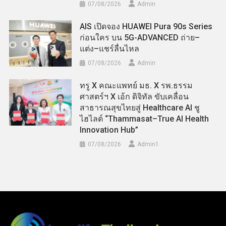
07/08/2026
Admin
AIS เปิดจอง HUAWEI Pura 90s Series
ก่อนใคร บน 5G-ADVANCED ถ่าย–
แต่ง–แชร์ลื่นไหล
07/08/2026
Admin
ทรู X คณะแพทย์ มธ. X รพ.ธรรม
ศาสตร์ฯ X เอ้ก ดิจิทัล ขับเคลื่อน
สาธารณสุขไทยสู่ Healthcare AI ชู
ไฮไลต์ “Thammasat–True AI Health
Innovation Hub”
07/08/2026
Admin​1