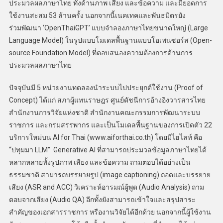
ประมวลผลภาษาไทย ทั้งด้านภาพ เสียง และข้อความ และมียอดการ
ใช้งานสะสม 53 ล้านครั้ง นอกจากนี้เนคเทคและพันธมิตรยัง
ร่วมพัฒนา ‘OpenThaiGPT’ แบบจำลองภาษาไทยขนาดใหญ่ (Large
Language Model) ในรูปแบบโมเดลพื้นฐานแบบโอเพนซอร์ส (Open-
source Foundation Model) ที่ตอบสนองความต้องการด้านการ
ประมวลผลภาษาไทย
ปัจจุบันมี 5 หน่วยงานทดลองนำระบบไปประยุกต์ใช้งาน (Proof of
Concept) ได้แก่ สภาผู้แทนราษฎร ศูนย์ดัชนีการอ้างอิงวารสารไทย
สำนักงานการวิจัยแห่งชาติ สำนักงานคณะกรรมการพัฒนาระบบ
ราชการ และกรมสรรพากร และเป็นโมเดลพื้นฐานของการเปิดตัว 22
บริการใหม่บน AI for Thai (www.aiforthai.co.th) โดยมีไฮไลท์ คือ
“ปทุมมา LLM” Generative AI ที่สามารถประมวลข้อมูลภาษาไทยได้
หลากหลายทั้งรูปภาพ เสียง และข้อความ ถามตอบได้อย่างเป็น
ธรรมชาติ สามารถบรรยายรูป (image captioning) ถอดและบรรยาย
เสียง (ASR and ACC) วิเคราะห์อารมณ์ผู้พูด (Audio Analysis) ถาม
ตอบจากเสียง (Audio QA) อีกทั้งยังสามารถเข้าใจและสรุปสาระ
สำคัญของเอกสารราชการ หรืองานวิจัยได้อีกด้วย นอกจากนี้ผู้ใช้งาน