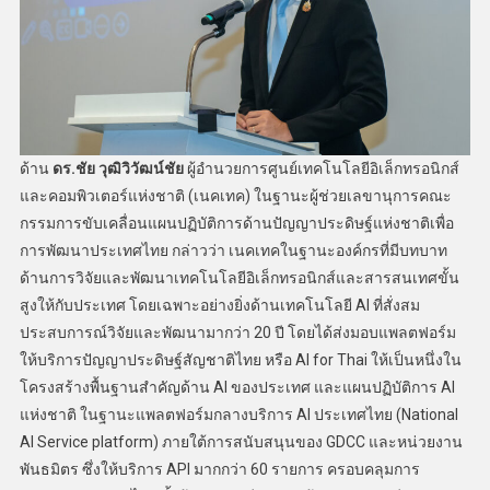
ด้าน
ดร.ชัย วุฒิวิวัฒน์ชัย
ผู้อำนวยการศูนย์เทคโนโลยีอิเล็กทรอนิกส์
และคอมพิวเตอร์แห่งชาติ (เนคเทค) ในฐานะผู้ช่วยเลขานุการคณะ
กรรมการขับเคลื่อนแผนปฏิบัติการด้านปัญญาประดิษฐ์แห่งชาติเพื่อ
การพัฒนาประเทศไทย กล่าวว่า เนคเทคในฐานะองค์กรที่มีบทบาท
ด้านการวิจัยและพัฒนาเทคโนโลยีอิเล็กทรอนิกส์และสารสนเทศขั้น
สูงให้กับประเทศ โดยเฉพาะอย่างยิ่งด้านเทคโนโลยี AI ที่สั่งสม
ประสบการณ์วิจัยและพัฒนามากว่า 20 ปี โดยได้ส่งมอบแพลตฟอร์ม
ให้บริการปัญญาประดิษฐ์สัญชาติไทย หรือ AI for Thai ให้เป็นหนึ่งใน
โครงสร้างพื้นฐานสำคัญด้าน AI ของประเทศ และแผนปฏิบัติการ AI
แห่งชาติ ในฐานะแพลตฟอร์มกลางบริการ AI ประเทศไทย (National
AI Service platform) ภายใต้การสนับสนุนของ GDCC และหน่วยงาน
พันธมิตร ซึ่งให้บริการ API มากกว่า 60 รายการ ครอบคลุมการ