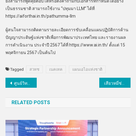
ยังสามารถพูดคุยตอบโต้หรือตั้งคำถามกับเอกสารที่กำหนดได้อย่าง
เป็นธรรมชาติ สามารถใช้งาน “ปทุมมา LLM” ได้ที่
https://aiforthai.in.th/pathumma-llm
ผู้สนใจสามารถติดตามรายละเอียดการขับเคลื่อนแผนปฏิบัติการด้าน
ปัญญาประดิษฐ์แห่งชาติเพื่อการพัฒนาประเทศไทย และรายงานผล
การดำเนินงาน ประจำปี 2567 ได้ที่ https://www.ai.in.th/ ตั้งแต่ 15
พฤศจิกายน 2567 เป็นต้นไป
Tagged
สวทช
เนคเทค
แผนเอไอแห่งชาติ
แนะแนว
ศูนย์วิทยาศาสตร์ฮาลาล จุฬาฯ หารืองานวิจัยพืชสมุนไพร ร่วมกับซินโครตรอน กระทรวง อว.
เสียวหมี่ช่วยเหลือผู้ประสบอุทกภัยภาคเหนือ
เรื่อง
RELATED POSTS