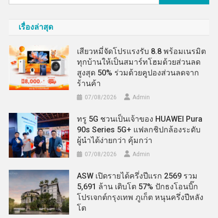
สำหรับ:
เรื่องล่าสุด
เสียวหมี่จัดโปรแรงรับ 8.8 พร้อมเนรมิต
ทุกบ้านให้เป็นสมาร์ทโฮมด้วยส่วนลด
สูงสุด 50% ร่วมด้วยคูปองส่วนลดจาก
ร้านค้า
07/08/2026
Admin
ทรู 5G ชวนเป็นเจ้าของ HUAWEI Pura
90s Series 5G+ แฟลกชิปกล้องระดับ
ผู้นำได้ง่ายกว่า คุ้มกว่า
07/08/2026
Admin
ASW เปิดรายได้ครึ่งปีแรก 2569 รวม
5,691 ล้าน เติบโต 57% ปักธงโอนบิ๊ก
โปรเจกต์กรุงเทพ ภูเก็ต หนุนครึ่งปีหลัง
โต