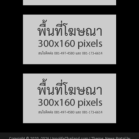
Copyright © 2020 -2026 | InnolifeThailand.com
|
Theme: News Portal by