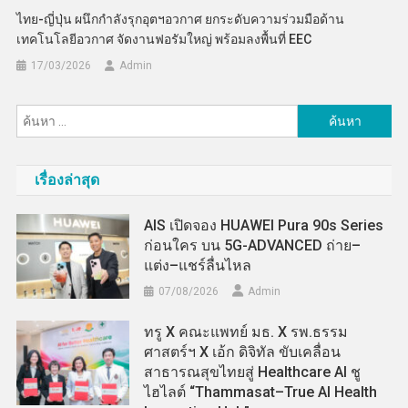
ไทย-ญี่ปุ่น ผนึกกำลังรุกอุตฯอวกาศ ยกระดับความร่วมมือด้าน
เทคโนโลยีอวกาศ จัดงานฟอรัมใหญ่ พร้อมลงพื้นที่ EEC
17/03/2026
Admin
ค้นหา
สำหรับ:
เรื่องล่าสุด
AIS เปิดจอง HUAWEI Pura 90s Series
ก่อนใคร บน 5G-ADVANCED ถ่าย–
แต่ง–แชร์ลื่นไหล
07/08/2026
Admin
ทรู X คณะแพทย์ มธ. X รพ.ธรรม
ศาสตร์ฯ X เอ้ก ดิจิทัล ขับเคลื่อน
สาธารณสุขไทยสู่ Healthcare AI ชู
ไฮไลต์ “Thammasat–True AI Health