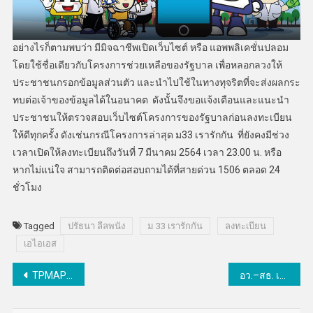
อย่างไรก็ตามพบว่า มีมิจฉาชีพเปิดเว็บไซต์ หรือ แอพพลิเคชั่นปลอม
โดยใช้ชื่อเดียวกับโครงการช่วยเหลือของรัฐบาล เพื่อหลอกลวงให้
ประชาชนกรอกข้อมูลส่วนตัว และนำไปใช้ในทางทุจริตที่จะส่งผลกระ
ทบต่อเจ้าของข้อมูลได้ในอนาคต ดังนั้นจึงขอแจ้งเตือนและแนะนำ
ประชาชนให้ตรวจสอบเว็บไซต์โครงการของรัฐบาลก่อนลงทะเบียน
ให้ดีทุกครั้ง ดังเช่นกรณีโครงการล่าสุด ม33 เรารักกัน ที่ยังคงมีช่วง
เวลาเปิดให้ลงทะเบียนถึงวันที่ 7 มีนาคม 2564 เวลา 23.00 น. หรือ
หากไม่แน่ใจ สามารถติดต่อสอบถามได้ที่สายด่วน 1506 ตลอด 24
ชั่วโมง
Tagged
ปรัธนา ลีลพนัง
ม 33 เรารักกัน
ลงทะเบียน
เอไอเอส
แนะแนว
TPMAP คว้า 2 รางวัลใหญ่ ในเวที TICTA Awards 2020
อว.–สธ. เร่งระดมนักวิชาการติดตามความปลอดภัย-ประสิทธิภาพวัคซีนโควิด-19
เรื่อง