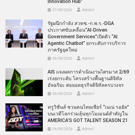
Innovation Hub”
07/08/2026
Admin​1
รัฐผนึกกำลัง สวทช.-ก.พ.ร.-DGA
ประกาศขับเคลื่อน“AI-Driven
Government Services”เปิดตัว “AI
Agentic Chatbot” ยกระดับการบริการ
ภาครัฐยุคใหม่
06/08/2026
Admin​1
AIS แจงผลการดำเนินงานไตรมาส 2/69
เร่งยกระดับ โครงสร้างพื้นฐานดิจิทัล
อัจฉริยะ ต่อยอดธุรกิจดิจิทัลครบวงจร
06/08/2026
Admin​1
ทรูวิชั่นส์ ชวนคนไทยเชียร์ “เนเน่ รอยัล”
บนเวทีโลกร่วมลุ้นทุกโมเมนต์สำคัญใน
AMERICA’S GOT TALENT SEASON 21
06/08/2026
Admin​1