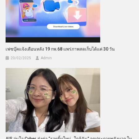
เฟซบุ๊คแจ้งเตือนหลัง 19 กพ.68 แพร่ภาพสดเก็บได้แค่ 30 วัน
20/02/2025
Admin
AIS อุ่นใจ Cyber ส่งต่อ “รอยยิ้มใหม่…ใกล้ฉัน” จุดประกายพลังบวก ใน