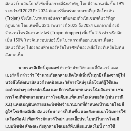
มัลแวร์บนวินโดวส์เพิ่มขึ้นอย่างมีนัยสำคัญ โดยมีจำนวนเพิ่มขึ้น 19%
ระหว่างปี 2023 ถึง 2024 มัลแวร์ที่แพร่หลายมากที่สุดคือโทรจัน
(Trojan) ซึ่งเป็นโปรแกรมอันตรายที่ปลอมตัวเป็นซอฟต์แวร์ที่ถูก
กฎหมาย โดยเพิ่มขึ้น 33% ระหว่างปี 2023 ถึง 2024 นอกจากนี้ ยังมี
จำนวนโทรจันดรอปเปอร์ (Trojan-dropper) เพิ่มขึ้น 2.5 เท่า หรือ คิด
เป็น 150% โทรจันดรอปเปอร์เป็นโปรแกรมที่ออกแบบมาเพื่อส่ง
มัลแวร์อื่นๆ ไปยังคอมพิวเตอร์หรือโทรศัพท์ของเหยื่อโดยที่เหยื่อไม่ทัน
สังเกตเห็น
นายวลาดิเมียร์ คุสคอฟ
หัวหน้าฝ่ายวิจัยแอนตี้มัลแวร์ แคส
เปอร์สกี้ กล่าว
ว่า “จำนวนภัยคุกคามเกิดใหม่เพิ่มขึ้นทุกปี เนื่องจากผู้ไม่
หวังดีได้พัฒนามัลแวร์ เทคนิคและวิธีการใหม่ๆ เพื่อโจมตีผู้ใช้และ
องค์กรต่างๆ อย่างต่อเนื่อง และมีการสังเกตพบแนวโน้มอันตราย เช่น
การโจมตีซัพพลายเชน การโจมตีบนแพ็คเกจโอเพ่นซอร์ส (เช่น กรณี
XZ) แคมเปญอันตรายและฟิชชิงจำนวนมากที่กำหนดเป้าหมายโจมตี
ผู้ใช้โซเชียลมีเดีย มัลแวร์ธนาคารก็เพิ่มขึ้น และยังพบแนวโน้มการใช้
เครื่องมือ AI เพื่อสร้างมัลแวร์ใหม่ๆ และเอื้อประโยชน์ในการโจมตี
แบบฟิชชิง ลักษณะภัยคุกคามไซเบอร์ที่เปลี่ยนแปลงไปนี้ การใช้