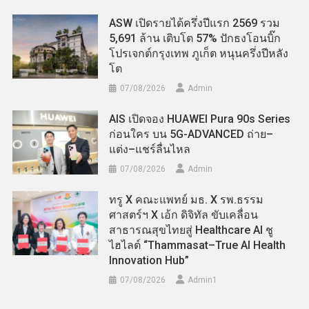
ASW เปิดรายได้ครึ่งปีแรก 2569 รวม
5,691 ล้าน เติบโต 57% ปักธงโอนบิ๊ก
โปรเจกต์กรุงเทพ ภูเก็ต หนุนครึ่งปีหลัง
โต
07/08/2026
Admin
AIS เปิดจอง HUAWEI Pura 90s Series
ก่อนใคร บน 5G-ADVANCED ถ่าย–
แต่ง–แชร์ลื่นไหล
07/08/2026
Admin
ทรู X คณะแพทย์ มธ. X รพ.ธรรม
ศาสตร์ฯ X เอ้ก ดิจิทัล ขับเคลื่อน
สาธารณสุขไทยสู่ Healthcare AI ชู
ไฮไลต์ “Thammasat–True AI Health
Innovation Hub”
07/08/2026
Admin​1