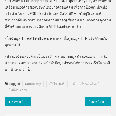
• ใช้โซลูชัน เช่น Kaspersky NEXT EDR Expert เพื่อดูข้อมูลทั้งหมดบน
เครือข่ายองค์กรของบริษัทได้อย่างครอบคลุม เพื่อการป้องกันที่เหนือ
กว่า ดำเนินงาน EDR ประจำวันแบบอัตโนมัติ ช่วยให้ผู้วิเคราะห์
สามารถค้นหา กำหนดลำดับความสำคัญ สืบสวน และกำจัดภัยคุกคาม
ที่ซับซ้อนและการโจมตีแบบ APT ได้อย่างรวดเร็ว
• ใช้ข้อมูล Threat Intelligence ล่าสุด เพื่อดูข้อมูล TTP จริงที่ผู้ก่อภัย
คุกคามใช้
• สำรองข้อมูลองค์กรเป็นประจำ ควรแยกข้อมูลสำรองออกจากเครือ
ข่าย ตรวจสอบว่าสามารถเข้าถึงข้อมูลสำรองได้อย่างรวดเร็วในกรณี
ฉุกเฉินหากจำเป็น
Tagged
Kaspersky
ภัยไซเบอร์
มัลแวร์บนวินโดวส์
ไฟล์อันตราย
แนะแนว
รอชม “ฝนดาวตกควอดรานติดส์” หลังเที่ยงคืนวันนี้ ถึงรุ่งเช้า 4 ม.ค. 68
ไทยพร้อมจัด ADGMIN ครั้งที่ 5 ร่วมกำหนดทิศทางพัฒนาด้านดิจิทัลในอาเซียน
เรื่อง