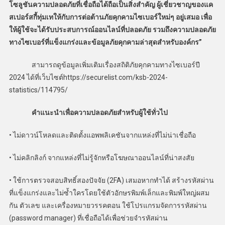
โซลูชันความปลอดภัยที่เชื่อถือได้ถือเป็นสิ่งสำคัญ ผู้เชี่ยวชาญของแค
สเปอร์สกี้ทุ่มเทให้กับการต่อต้านภัยคุกคามไซเบอร์ใหม่ๆ อยู่เสมอ เพื่อ
ให้ผู้ใช้จะได้รับประสบการณ์ออนไลน์ที่ปลอดภัย รวมถึงความปลอดภัย
ทางไซเบอร์ที่แข็งแกร่งและข้อมูลภัยคุกคามล่าสุดสำหรับองค์กร”
สามารถดูข้อมูลเพิ่มเติมเรื่องสถิติภัยคุกคามทางไซเบอร์ปี
2024 ได้ที่เว็บไซต์https://securelist.com/ksb-2024-
statistics/114795/
คำแนะนำเพื่อความปลอดภัยสำหรับผู้ใช้ทั่วไป
• ไม่ดาวน์โหลดและติดตั้งแอพพลิเคชันจากแหล่งที่ไม่น่าเชื่อถือ
• ไม่คลิกลิงก์ จากแหล่งที่ไม่รู้จักหรือโฆษณาออนไลน์ที่น่าสงสัย
• ใช้การตรวจสอบสิทธิ์สองปัจจัย (2FA) เสมอหากทำได้ สร้างรหัสผ่าน
ที่แข็งแกร่งและไม่ซ้ำใครโดยใช้ตัวอักษรพิมพ์เล็กและพิมพ์ใหญ่ผสม
กัน ตัวเลข และเครื่องหมายวรรคตอน ใช้โปรแกรมจัดการรหัสผ่าน
(password manager) ที่เชื่อถือได้เพื่อช่วยจำรหัสผ่าน