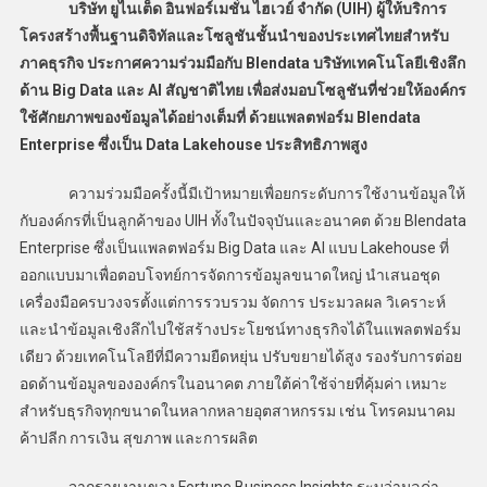
บริษัท ยูไนเต็ด อินฟอร์เมชั่น ไฮเวย์ จำกัด (UIH) ผู้ให้บริการ
โครงสร้างพื้นฐานดิจิทัลและโซลูชันชั้นนำของประเทศไทยสำหรับ
ภาคธุรกิจ ประกาศความร่วมมือกับ Blendata บริษัทเทคโนโลยีเชิงลึก
ด้าน Big Data และ AI สัญชาติไทย เพื่อส่งมอบโซลูชันที่ช่วยให้องค์กร
ใช้ศักยภาพของข้อมูลได้อย่างเต็มที่ ด้วยแพลตฟอร์ม Blendata
Enterprise ซึ่งเป็น Data Lakehouse ประสิทธิภาพสูง
ความร่วมมือครั้งนี้มีเป้าหมายเพื่อยกระดับการใช้งานข้อมูลให้
กับองค์กรที่เป็นลูกค้าของ UIH ทั้งในปัจจุบันและอนาคต ด้วย Blendata
Enterprise ซึ่งเป็นแพลตฟอร์ม Big Data และ AI แบบ Lakehouse ที่
ออกแบบมาเพื่อตอบโจทย์การจัดการข้อมูลขนาดใหญ่ นำเสนอชุด
เครื่องมือครบวงจรตั้งแต่การรวบรวม จัดการ ประมวลผล วิเคราะห์
และนำข้อมูลเชิงลึกไปใช้สร้างประโยชน์ทางธุรกิจได้ในแพลตฟอร์ม
เดียว ด้วยเทคโนโลยีที่มีความยืดหยุ่น ปรับขยายได้สูง รองรับการต่อย
อดด้านข้อมูลขององค์กรในอนาคต ภายใต้ค่าใช้จ่ายที่คุ้มค่า เหมาะ
สำหรับธุรกิจทุกขนาดในหลากหลายอุตสาหกรรม เช่น โทรคมนาคม
ค้าปลีก การเงิน สุขภาพ และการผลิต
จากรายงานของ Fortune Business Insights ระบุว่ามูลค่า