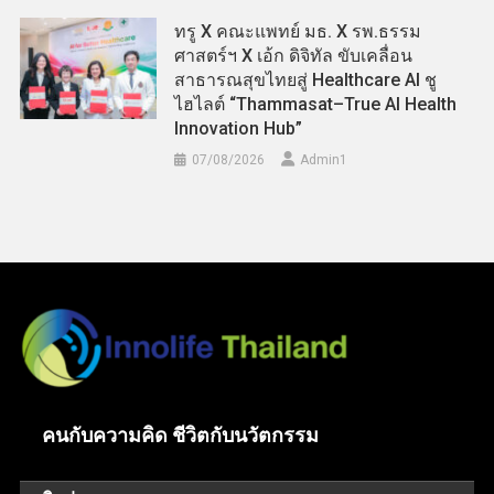
ทรู X คณะแพทย์ มธ. X รพ.ธรรม
ศาสตร์ฯ X เอ้ก ดิจิทัล ขับเคลื่อน
สาธารณสุขไทยสู่ Healthcare AI ชู
ไฮไลต์ “Thammasat–True AI Health
Innovation Hub”
07/08/2026
Admin​1
คนกับความคิด ชีวิตกับนวัตกรรม