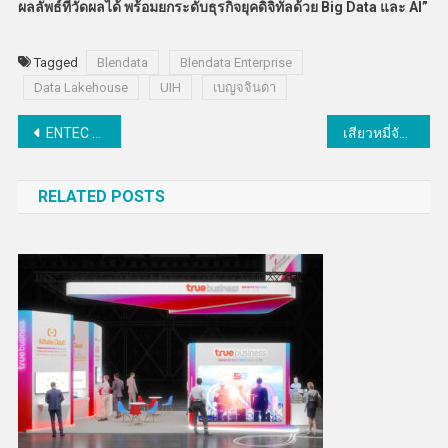
ผลลัพธ์ที่วัดผลได้ พร้อมยกระดับธุรกิจยุคดิจิทัลด้วย Big Data และ AI”
Tagged
Blendata
Blendata Enterprise
Data Lakehouse
UIH
เบญจจินดา
แนะแนว
ENTEC สวทช. โชว์พลังวิจัยฯขับเคลื่อนอนาคตพลังงานไทยที่ยั่งยืน
เสียวหมี่จัดโปรฯรับเปิดเทอม “Back to School”
เรื่อง
RELATED POSTS