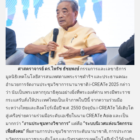
ศาสตราจารย์ ดร.ไพรัช ธัชยพงษ์
กรรมการและเลขาธิการ
มูลนิธิเทคโนโลยีสารสนเทศตามพระราชดำริฯ และประธานคณะ
อำนวยการจัดงานประชุมวิชาการนานาชาติ i-CREATe 2025 กล่าว
ว่า นับเป็นพระมหากรุณาธิคุณอย่างยิ่งที่พระองค์ท่าน ทรงมีพระราช
กระแสรับสั่งให้ประเทศไทยเป็นเจ้าภาพในปีนี้ จากความร่วมมือ
ระหว่างไทยและสิงคโปร์เมื่อปี พ.ศ. 2550 ปัจจุบัน i-CREATe ได้เติบโต
สู่เครือข่ายความร่วมมือระดับเอเชียในนาม CREATe Asia และเป็น
มากกว่า
“งานประชุมทางวิชาการ”
แต่คือ
“ระบบนิเวศแห่งนวัตกรรม
เพื่อสังคม”
ที่ผสานการประชุมวิชาการระดับนานาชาติ, การประกวด
นวัตกรรมเยาวชนระดับโลก และนิทรรศการเทคโนโลยีเข้าไว้ด้วยกัน