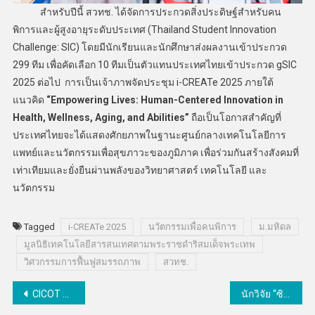
สำหรับปีนี้ สวทช. ได้จัดการประกวดสิ่งประดิษฐ์สำหรับคน
พิการและผู้สูงอายุระดับประเทศ (Thailand Student Innovation
Challenge: SIC) โดยมีนักเรียนและนักศึกษาส่งผลงานเข้าประกวด
299 ทีม เพื่อคัดเลือก 10 ทีมเป็นตัวแทนประเทศไทยเข้าประกวด gSIC
2025 ต่อไป การเป็นเจ้าภาพจัดประชุม i-CREATe 2025 ภายใต้
แนวคิด
“Empowering Lives: Human-Centered Innovation in
Health, Wellness, Aging, and Abilities”
ถือเป็นโอกาสสำคัญที่
ประเทศไทยจะได้แสดงศักยภาพในฐานะศูนย์กลางเทคโนโลยีการ
แพทย์และนวัตกรรมเพื่อสุขภาวะของภูมิภาค เพื่อร่วมกันสร้างสังคมที่
เท่าเทียมและยั่งยืนผ่านพลังของวิทยาศาสตร์ เทคโนโลยี และ
นวัตกรรม
Tagged
i-CREATe 2025
นวัตกรรมเพื่อคนพิการ
ม.มหิดล
มูลนิธิเทคโนโลยีสารสนเทศตามพระราชดำริสมเด็จพระเทพ
วิศวกรรมการฟื้นฟูสมรรถภาพ
สวทช.
แนะแนว
CICOT จับมือ Worldex จัดงาน “ Grand Halal Bangkok 2026” ยกระดับไทยสู่ศูนย์กลางเศรษฐกิจฮาลาลโลก
นักวิจัย “ซินโครตรอน-มก.”ร่วมไขอดีต 3,000 ปีจ.กระบี่ผ่านการวิเคราะห์ธาตุองค์ประกอบในภาพเขียนสีโบราณบนผนังถ้ำ