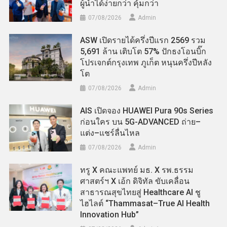
ผู้นำได้ง่ายกว่า คุ้มกว่า
07/08/2026
Admin
ASW เปิดรายได้ครึ่งปีแรก 2569 รวม
5,691 ล้าน เติบโต 57% ปักธงโอนบิ๊ก
โปรเจกต์กรุงเทพ ภูเก็ต หนุนครึ่งปีหลัง
โต
07/08/2026
Admin
AIS เปิดจอง HUAWEI Pura 90s Series
ก่อนใคร บน 5G-ADVANCED ถ่าย–
แต่ง–แชร์ลื่นไหล
07/08/2026
Admin
ทรู X คณะแพทย์ มธ. X รพ.ธรรม
ศาสตร์ฯ X เอ้ก ดิจิทัล ขับเคลื่อน
สาธารณสุขไทยสู่ Healthcare AI ชู
ไฮไลต์ “Thammasat–True AI Health
Innovation Hub”