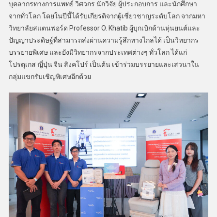
บุคลากรทางการแพทย์ วิศวกร นักวิจัย ผู้ประกอบการ และนักศึกษา
จากทั่วโลก โดยในปีนี้ได้รับเกียรติจากผู้เชี่ยวชาญระดับโลก จากมหา
วิทยาลัยสแตนฟอร์ด Professor O. Khatib ผู้บุกเบิกด้านหุ่นยนต์และ
ปัญญาประดิษฐ์ที่สามารถส่งผ่านความรู้สึกทางไกลได้ เป็นวิทยากร
บรรยายพิเศษ และยังมีวิทยากรจากประเทศต่างๆ ทั่วโลก ได้แก่
โปรตุเกส ญี่ปุ่น จีน สิงคโปร์ เป็นต้น เข้าร่วมบรรยายและเสวนาใน
กลุ่มแขกรับเชิญพิเศษอีกด้วย