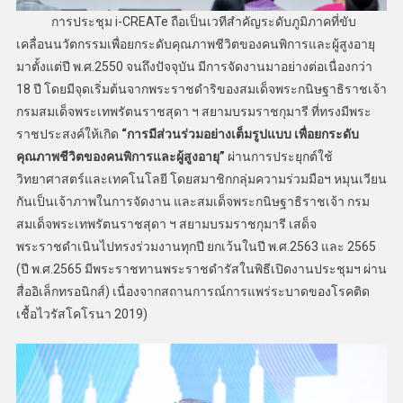
การประชุม i-CREATe ถือเป็นเวทีสำคัญระดับภูมิภาคที่ขับ
เคลื่อนนวัตกรรมเพื่อยกระดับคุณภาพชีวิตของคนพิการและผู้สูงอายุ
มาตั้งแต่ปี พ.ศ.2550 จนถึงปัจจุบัน มีการจัดงานมาอย่างต่อเนื่องกว่า
18 ปี โดยมีจุดเริ่มต้นจากพระราชดำริของสมเด็จพระกนิษฐาธิราชเจ้า
กรมสมเด็จพระเทพรัตนราชสุดา ฯ สยามบรมราชกุมารี ที่ทรงมีพระ
ราชประสงค์ให้เกิด
“การมีส่วนร่วมอย่างเต็มรูปแบบ เพื่อยกระดับ
คุณภาพชีวิตของคนพิการและผู้สูงอายุ”
ผ่านการประยุกต์ใช้
วิทยาศาสตร์และเทคโนโลยี โดยสมาชิกกลุ่มความร่วมมือฯ หมุนเวียน
กันเป็นเจ้าภาพในการจัดงาน และสมเด็จพระกนิษฐาธิราชเจ้า กรม
สมเด็จพระเทพรัตนราชสุดา ฯ สยามบรมราชกุมารี เสด็จ
พระราชดำเนินไปทรงร่วมงานทุกปี ยกเว้นในปี พ.ศ.2563 และ 2565
(ปี พ.ศ.2565 มีพระราชทานพระราชดำรัสในพิธีเปิดงานประชุมฯ ผ่าน
สื่ออิเล็กทรอนิกส์) เนื่องจากสถานการณ์การแพร่ระบาดของโรคติด
เชื้อไวรัสโคโรนา 2019)