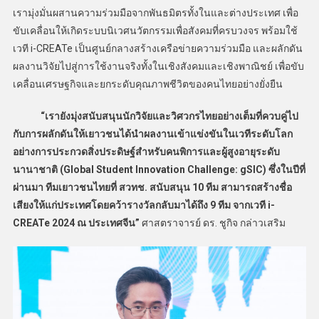
เรามุ่งมั่นผสานความร่วมมือจากพันธมิตรทั้งในและต่างประเทศ เพื่อ
ขับเคลื่อนให้เกิดระบบนิเวศนวัตกรรมเพื่อสังคมที่ครบวงจร พร้อมใช้
เวที i-CREATe เป็นศูนย์กลางสร้างเครือข่ายความร่วมมือ และผลักดัน
ผลงานวิจัยไปสู่การใช้งานจริงทั้งในเชิงสังคมและเชิงพาณิชย์ เพื่อขับ
เคลื่อนเศรษฐกิจและยกระดับคุณภาพชีวิตของคนไทยอย่างยั่งยืน
“เรายังมุ่งสนับสนุนนักวิจัยและวิศวกรไทยอย่างเต็มที่ควบคู่ไป
กับการผลักดันให้เยาวชนได้นำผลงานเข้าแข่งขันในเวทีระดับโลก
อย่างการประกวดสิ่งประดิษฐ์สำหรับคนพิการและผู้สูงอายุระดับ
นานาชาติ (Global Student Innovation Challenge: gSIC) ซึ่งในปีที่
ผ่านมา ทีมเยาวชนไทยที่ สวทช. สนับสนุน 10 ทีม สามารถสร้างชื่อ
เสียงให้แก่ประเทศโดยคว้ารางวัลกลับมาได้ถึง 9 ทีม จากเวที i-
CREATe 2024 ณ ประเทศจีน”
ศาสตราจารย์ ดร. ชูกิจ กล่าวเสริม