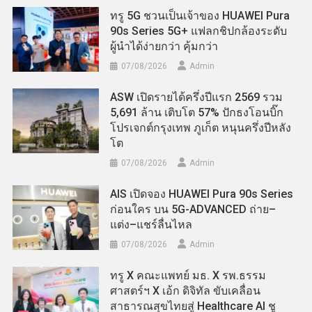
ทรู 5G ชวนเป็นเจ้าของ HUAWEI Pura
90s Series 5G+ แฟลกชิปกล้องระดับ
ผู้นำได้ง่ายกว่า คุ้มกว่า
07/08/2026
Admin
ASW เปิดรายได้ครึ่งปีแรก 2569 รวม
5,691 ล้าน เติบโต 57% ปักธงโอนบิ๊ก
โปรเจกต์กรุงเทพ ภูเก็ต หนุนครึ่งปีหลัง
โต
07/08/2026
Admin
AIS เปิดจอง HUAWEI Pura 90s Series
ก่อนใคร บน 5G-ADVANCED ถ่าย–
แต่ง–แชร์ลื่นไหล
07/08/2026
Admin
ทรู X คณะแพทย์ มธ. X รพ.ธรรม
ศาสตร์ฯ X เอ้ก ดิจิทัล ขับเคลื่อน
สาธารณสุขไทยสู่ Healthcare AI ชู