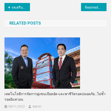
แนะแนว
รพ.ศรีนครินทร์ ม.ขอนแก่นยกระดับการรักษาโรคอ้วนรุนแรงด้วยทีมแพทย์สหสาขาสู่ความเป็นเลิศด้านการผ่าตัดแบบครบวงจร
Resmed x EO LIFEMED ห่วงภาวะคนไทยเสี่ยงหยุดหายใจขณะหลับ ผนึกพันธมิตรจัดงาน “UNLOCK THE LONGEVITY with Dr.Tany”
เรื่อง
RELATED POSTS
เทคโนโลยีการจัดการฝูงชนเบียดอัด และพาชีวิตรอดปลอดภัย…ไม่ซ้ำ
รอยอิแทวอน
08/11/2022
Admin