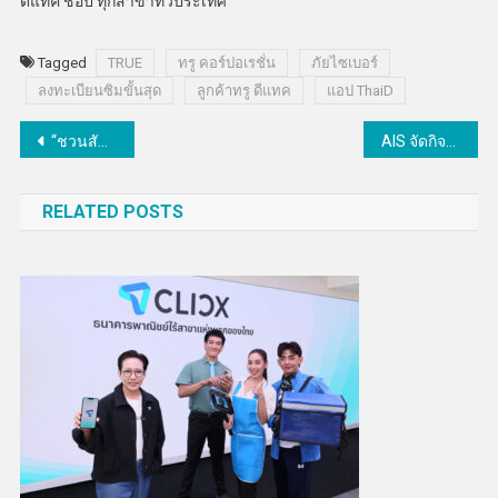
ดีแทค ช็อป ทุกสาขาทั่วประเทศ
Tagged
TRUE
ทรู คอร์ปอเรชั่น
ภัยไซเบอร์
ลงทะเบียนซิมขั้นสุด
ลูกค้าทรู ดีแทค
แอป ThaiD
แนะแนว
“ชวนสัมผัสดวงดาวด้วยหัวใจ” สดร. ก้าวสู่ปีที่ 3 เปิดโลกดาราศาสตร์เพื่อผู้บกพร่องทางการเห็น
AIS จัดกิจกรรมขอบคุณลูกค้า “AIS INFINITE US” จาก BUS และ GELBOYS ลุ้นเข้าร่วมงานง่ายเพียงแลกเอไอเอส พอยท์
เรื่อง
RELATED POSTS