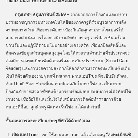
ThaiD มั่นใจ ใช้งานง่าย และเชื่อถือได้
กรุงเทพฯ 9 กุมภาพันธ์ 2569 –
จากมาตรการป้องกันและปราบ
ปรามอาชญากรรมทางเทคโนโลยีของภาครัฐที่ร่วมบูรณาการพลัง
จากทุกภาคส่วน เพื่อยกระดับการป้องกันภัยคุกคามทางไซเบอร์ให้
สามารถดำเนินการได้อย่างมีประสิทธิภาพ ทรู คอร์ปอเรชั่น พร้อม
ขานรับและปฏิบัติตามนโยบายอย่างเคร่งครัด เพื่อปกป้องสิทธิ์และ
คุ้มครองข้อมูลส่วนบุคคลสูงสุด โดยให้ตัวแทนจำหน่ายทั่วประเทศจะ
ต้องมีการลงทะเบียนซิมด้วยเครื่องอ่านบัตรประชาชน (Smart Card
Reader) และอำนวยความสะดวกให้ลูกค้าสามารถลงทะเบียนซิมเติม
เงินได้ด้วยตัวเองง่ายๆ ทุกที่ ทุกเวลา ผ่านแอปTrue ที่จะยืนยันตัวตน
ด้วยThaiD ซึ่งจะช่วยเพิ่มความปลอดภัยในการใช้งาน เป็นเกราะ
ป้องกันภัยจากมิจฉาชีพที่แข็งแกร่ง พร้อมมอบประสบการณ์ดิจิทัลที่ใช้
งานง่าย เชื่อถือได้ และมั่นใจได้เสมือนการติดต่อทำรายการด้วย
ตนเองที่ช็อป ลูกค้าทรู ดีแทค เริ่มใช้งานได้แล้ววันนี้
ขั้นตอนการลงทะเบียนง่ายๆ ที่ทำได้ด้วยตัวเอง
:
เปิด แอป
True :
เข้าใช้งานแอปTrue แล้วเลือกเมนู
“ลงทะเบียนซิ