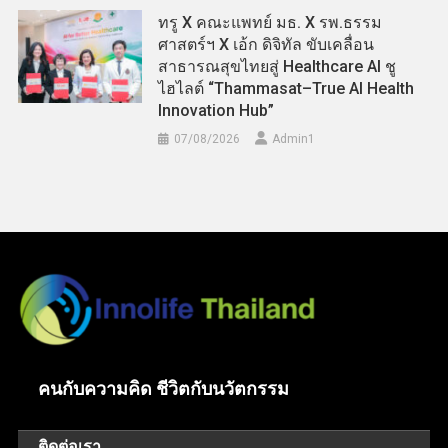
ทรู X คณะแพทย์ มธ. X รพ.ธรรม
ศาสตร์ฯ X เอ้ก ดิจิทัล ขับเคลื่อน
สาธารณสุขไทยสู่ Healthcare AI ชู
ไฮไลต์ “Thammasat–True AI Health
Innovation Hub”
07/08/2026
Admin​1
คนกับความคิด ชีวิตกับนวัตกรรม
ติดต่อเรา