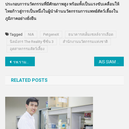
ประกอบการนวัตกรรมที่มีศักยภาพสูง พร้อมทั้งเป็นแรงขับเคลื่อนให้
ไทยก้าวสู่การเป็นหนึ่งในผู้นำด้านนวัตกรรมการแพทย์สัตว์เลี้ยงใน
ภูมิภาคอย่างยั่งยืน
Tagged
NIA
PetgeneX
ธนาคารสเต็มเซลล์จากเลือด
นิลมังกร The Reality ซีซั่น 3
สำนักงานนวัตกรรมแห่งชาติ
อุตสาหกรรมสัตว์เลี้ยง
แนะแนว
รพ.รามาธิบดี โชว์ความพร้อมเพื่อรักษาผู้ป่วยโรคหัวใจพิการแต่กำเนิดแบบต่อเนื่องทุกช่วงวัยผ่านศูนย์ ACHD อย่างเท่าเทียม
AIS SIAM เสิร์ฟความสุขตลอดเดือนกุมภาพันธ์ จัดเต็มLOVE, LUCK และ LIFESTYLE ใจกลางสยาม
เรื่อง
RELATED POSTS