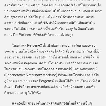
สัตว์ชั้นนำทั่วประเทศ รวมถึงเครือข่ายธุรกิจสัตว์เลี้ยงที่ให้ความสนใจ
นำนวัตกรรมสเต็มเซลล์จากเลือดไปใช้ในการรักษาและพัฒนาบริการ
ด้านสุขภาพสัตว์เลี้ยงในรูปแบบใหม่ การได้รับการสนับสนุนด้าน
ความน่าเชื่อถือจากแบรนด์ NIA ทำให้นวัตกรรมนี้เป็นที่ยอมรับใน
วงการสัตว์เลี้ยงอย่างรวดเร็ว ทั้งยังสร้างโมเดลธุรกิจที่ตอบโจทย์
ตลาด Pet Wellness ที่กำลังเติบโตและแข่งขันสูง
ในอนาคต PetgeneX ตั้งเป้าพัฒนาระบบการรักษาแบบครบ
วงจรด้วยเทคโนโลยีสเต็มเซลล์ เพื่อให้สัตว์เลี้ยงเข้าถึงการรักษาที่เป็น
ธรรมชาติ ปลอดภัย และยั่งยืนมากขึ้น พร้อมทั้งพัฒนางานวิจัยใหม่ที่
รองรับสัตว์เศรษฐกิจและสัตว์ป่าโดยเฉพาะ เพื่อสร้างความสามารถ
ในการแข่งขันของประเทศในตลาดเวชศาสตร์ฟื้นฟูทางสัตวแพทย์
(Regenerative Veterinary Medicine) ที่กำลังเติบโตอย่างรวดเร็วใน
ภูมิภาค ความสำเร็จของ PetgeneX สะท้อนให้เห็นว่านวัตกรรมที่เริ่ม
ต้นจาก Pain Point สามารถต่อยอดเป็นธุรกิจที่สร้างผลกระทบเชิง
สังคมและเศรษฐกิจได้จริง
และยังเป็นตัวอย่างในการผลักดันนักวิจัยไทยให้ก้าวเป็นผู้