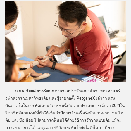
น.สพ.ชัยยศ ธารรัตนะ
อาจารย์ประจำคณะสัตวแพทยศาสตร์
จุฬาลงกรณ์มหาวิทยาลัย และผู้ร่วมก่อตั้ง PetgeneX เล่าว่า แรง
บันดาลใจในการพัฒนานวัตกรรมนี้เกิดจากประสบการณ์กว่า 30 ปีใน
วิชาชีพสัตวแพทย์ที่ทำให้เห็นว่าปัญหาโรคเรื้อรังจำนวนมาก เช่น ไต
ตับ และข้อเสื่อม ไม่สามารถฟื้นฟูได้ด้วยวิธีการรักษาแบบเดิม แม้จะ
บรรเทาอาการได้ แต่คุณภาพชีวิตของสัตว์ก็ยังไม่ดีขึ้นเท่าที่ควร