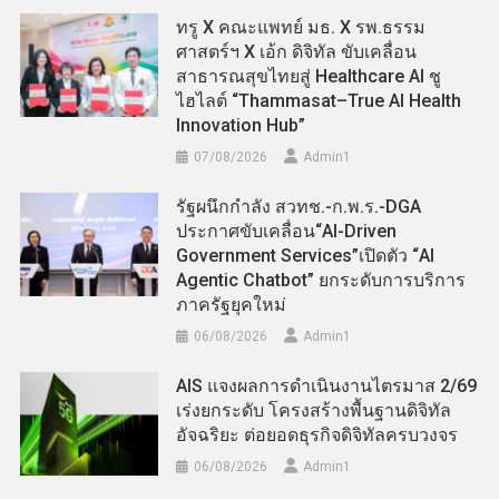
ทรู X คณะแพทย์ มธ. X รพ.ธรรม
ศาสตร์ฯ X เอ้ก ดิจิทัล ขับเคลื่อน
สาธารณสุขไทยสู่ Healthcare AI ชู
ไฮไลต์ “Thammasat–True AI Health
Innovation Hub”
07/08/2026
Admin​1
รัฐผนึกกำลัง สวทช.-ก.พ.ร.-DGA
ประกาศขับเคลื่อน“AI-Driven
Government Services”เปิดตัว “AI
Agentic Chatbot” ยกระดับการบริการ
ภาครัฐยุคใหม่
06/08/2026
Admin​1
AIS แจงผลการดำเนินงานไตรมาส 2/69
เร่งยกระดับ โครงสร้างพื้นฐานดิจิทัล
อัจฉริยะ ต่อยอดธุรกิจดิจิทัลครบวงจร
06/08/2026
Admin​1