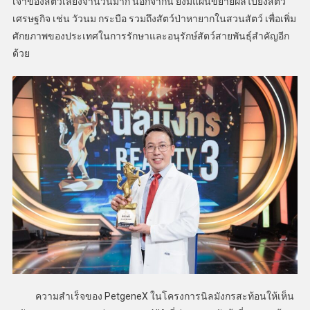
เจ้าของสัตว์เลี้ยงจำนวนมาก นอกจากนี้ ยังมีแผนขยายผลไปยังสัตว์
เศรษฐกิจ เช่น วัวนม กระบือ รวมถึงสัตว์ป่าหายากในสวนสัตว์ เพื่อเพิ่ม
ศักยภาพของประเทศในการรักษาและอนุรักษ์สัตว์สายพันธุ์สำคัญอีก
ด้วย
ความสำเร็จของ PetgeneX ในโครงการนิลมังกรสะท้อนให้เห็น