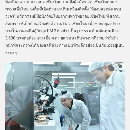
ท้องถิ่น และ นายก อบจ.เชียงใหม่ รวมถึงผู้สมัคร สส.เชียงใหม่ ของ
พรรคเพื่อไทย ลงพื้นที่เปิดตัวและเดินเครื่องติดตั้ง “ห้องปลอดฝุ่นครบ
วงจร” นวัตกรรมฝีมือนักวิจัยไทยจากมหาวิทยาลัยเชียงใหม่ ที่ สถาน
สงเคราะห์เด็กบ้านเวียงพิงค์ อ.แม่ริม จ.เชียงใหม่ เพื่อช่วยกลุ่มเปราะ
บางในภาคเหนือสู้วิกฤต PM 2.5 อย่างเป็นรูปธรรม ด้วยต้นทุนเพียง
3,600 บาทต่อห้อง และเมื่อ ศ.ดร.ยศชนัน เดินทางมาถึง พบว่ามีเจ้า
หน้าที่กระทรวงได้ขอเซลฟีถ่ายภาพเป็นที่ระลึกอย่างเป็นกันเองอยู่เป็น
ระยะๆ