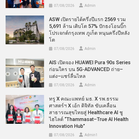
07/08/2026
Admin
ASW เปิดรายได้ครึ่งปีแรก 2569 รวม
5,691 ล้าน เติบโต 57% ปักธงโอนบิ๊ก
โปรเจกต์กรุงเทพ ภูเก็ต หนุนครึ่งปีหลัง
โต
07/08/2026
Admin
AIS เปิดจอง HUAWEI Pura 90s Series
ก่อนใคร บน 5G-ADVANCED ถ่าย–
แต่ง–แชร์ลื่นไหล
07/08/2026
Admin
ทรู X คณะแพทย์ มธ. X รพ.ธรรม
ศาสตร์ฯ X เอ้ก ดิจิทัล ขับเคลื่อน
สาธารณสุขไทยสู่ Healthcare AI ชู
ไฮไลต์ “Thammasat–True AI Health
Innovation Hub”
07/08/2026
Admin​1