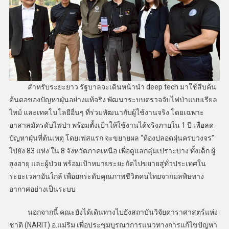
สำหรับระยะยาว รัฐบาลจะเดินหน้านำ deep tech มาใช้สืบค้น
ต้นตอของปัญหาฝุ่นอย่างแท้จริง พัฒนาระบบตรวจจับไฟป่าแบบเรียล
ไทม์ และเทคโนโลยีอื่นๆ ที่ร่วมพัฒนากับผู้ใช้งานจริง โดยเฉพาะ
อาสาสมัครดับไฟป่า พร้อมตั้งเป้าให้ใช้งานได้จริงภายใน 1 ปี เพื่อลด
ปัญหาฝุ่นที่ต้นเหตุ โดยเฟสแรก จะขยายผล “ห้องปลอดฝุ่นครบวงจร”
ไปยัง 83 แห่ง ใน 8 จังหวัดภาคเหนือ เพื่อดูแลกลุ่มเปราะบาง ทั้งเด็ก ผู้
สูงอายุ และผู้ป่วย พร้อมเป้าหมายระยะถัดไปขยายสู่ทั่วประเทศใน
ระยะเวลาอันใกล้ เพื่อยกระดับคุณภาพชีวิตคนไทยจากมลพิษทาง
อากาศอย่างเป็นระบบ
นอกจากนี้ คณะยังได้เดินทางไปยังสถาบันวิจัยดาราศาสตร์แห่ง
ชาติ (NARIT) อ.แม่ริม เพื่อประชุมบูรณาการแนวทางการแก้ไขปัญหา