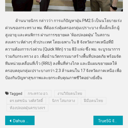
ด้านนายนิกร กล่าวว่า การแก้ปัญหาฝุ่น PM2.5 เป็นนโยบายเร่ง
ด่วนของกระทรวง พม. ที่ต้องเร่งคุ้มครองกลุ่มเปราะบาง ทั้งเด็กเล็ก ผู้
สูงอายุ และคนพิการ ผ่านการขยายผล ‘ห้องปลอดฝุ่น’ ในสถาน
สงเคราะห์ต่างๆ ทั่วประเทศ โดยเฉพาะใน 8 จังหวัดภาคเหนือที่มี
ความต้องการเร่งด่วน (Quick Win) รวม 83 แห่ง ซึ่ง พม. จะบูรณาการ
ร่วมกับกระทรวง อว. เพื่อนำนวัตกรรมมาสร้างพื้นที่ปลอดภัย พร้อมจัด
ทีมหน่วยเคลื่อนที่เร็ว (RRU) ลงพื้นที่ห่างไกล และมีแผนขยายผลให้
ครอบคลุมกลุ่มเปราะบางกว่า 2.3 ล้านคนใน 17 จังหวัดภาคเหนือ เพื่อ
ป้องกันปัญหาสุขภาพและยกระดับคุณภาพชีวิตอย่างยั่งยืน
Tagged
กระทรวง อว.
งานวิจัยคนไทย
ดร.ยศชนัน วงศ์สวัสดิ์
นิกร โสมกลาง
ฝีมือคนไทย
ห้องปลอดฝุ่นครบวงจร
แนะแนว
Dahua Technology เปิดตัว WizColor 2.0 : ยกระดับความคมชัดและสีสันสำหรับการตรวจสอบในสภาพแสงน้อย
True5G จัดแคมเปญ “True Love, True Connection” สะท้อนอินไซต์คนไทยยุคดิจิทัลที่โหยหาการเชื่อมต่อที่มีความหมาย