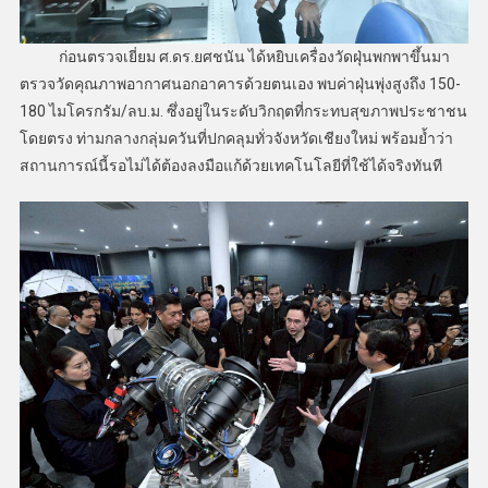
ก่อนตรวจเยี่ยม ศ.ดร.ยศชนัน ได้หยิบเครื่องวัดฝุ่นพกพาขึ้นมา
ตรวจวัดคุณภาพอากาศนอกอาคารด้วยตนเอง พบค่าฝุ่นพุ่งสูงถึง 150-
180 ไมโครกรัม/ลบ.ม. ซึ่งอยู่ในระดับวิกฤตที่กระทบสุขภาพประชาชน
โดยตรง ท่ามกลางกลุ่มควันที่ปกคลุมทั่วจังหวัดเชียงใหม่ พร้อมย้ำว่า
สถานการณ์นี้รอไม่ได้ต้องลงมือแก้ด้วยเทคโนโลยีที่ใช้ได้จริงทันที