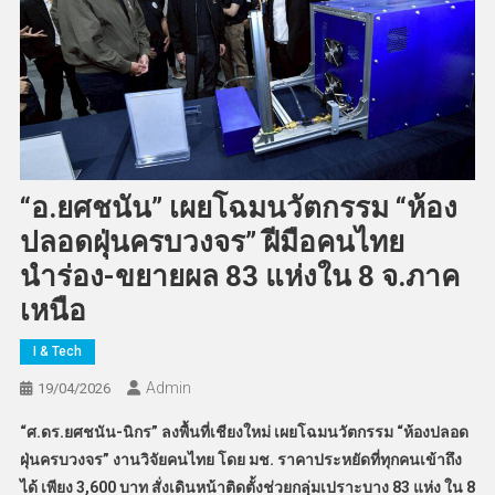
“อ.ยศชนัน” เผยโฉมนวัตกรรม “ห้อง
ปลอดฝุ่นครบวงจร” ฝีมือคนไทย
นำร่อง-ขยายผล 83 แห่งใน 8 จ.ภาค
เหนือ
I & Tech
Admin
19/04/2026
“ศ.ดร.ยศชนัน-นิกร” ลงพื้นที่เชียงใหม่ เผยโฉมนวัตกรรม “ห้องปลอด
ฝุ่นครบวงจร” งานวิจัยคนไทย โดย มช. ราคาประหยัดที่ทุกคนเข้าถึง
ได้ เพียง 3,600 บาท สั่งเดินหน้าติดตั้งช่วยกลุ่มเปราะบาง 83 แห่ง ใน 8