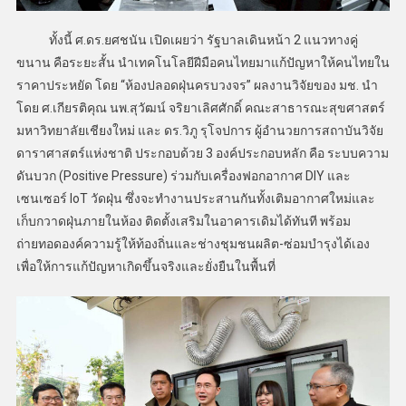
ทั้งนี้ ศ.ดร.ยศชนัน เปิดเผยว่า รัฐบาลเดินหน้า 2 แนวทางคู่
ขนาน คือระยะสั้น นำเทคโนโลยีฝีมือคนไทยมาแก้ปัญหาให้คนไทยใน
ราคาประหยัด โดย “ห้องปลอดฝุ่นครบวงจร” ผลงานวิจัยของ มช. นำ
โดย ศ.เกียรติคุณ นพ.สุวัฒน์ จริยาเลิศศักดิ์ คณะสาธารณะสุขศาสตร์
มหาวิทยาลัยเชียงใหม่ และ ดร.วิภู รุโจปการ ผู้อำนวยการสถาบันวิจัย
ดาราศาสตร์แห่งชาติ ประกอบด้วย 3 องค์ประกอบหลัก คือ ระบบความ
ดันบวก (Positive Pressure) ร่วมกับเครื่องฟอกอากาศ DIY และ
เซนเซอร์ IoT วัดฝุ่น ซึ่งจะทำงานประสานกันทั้งเติมอากาศใหม่และ
เก็บกวาดฝุ่นภายในห้อง ติดตั้งเสริมในอาคารเดิมได้ทันที พร้อม
ถ่ายทอดองค์ความรู้ให้ท้องถิ่นและช่างชุมชนผลิต-ซ่อมบำรุงได้เอง
เพื่อให้การแก้ปัญหาเกิดขึ้นจริงและยั่งยืนในพื้นที่