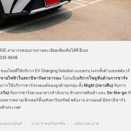
GE สามารถสอบถามรายละเอียดเพิ่มเติมได้ที่ อีเมล
2335-8608
ๆ ของไทยที่ให้บริการ EV Charging Solution แบบครบวงจรทั้งด้านซอฟต์แวร์
ร
ขายไฟฟ้าในสถานีชาร์จสาธารณะ
ไปจนถึง
บริการโซลูชั่นด้านการชาร์จ
การใช้บริการชาร์จรถยนต์ของลูกค้าทุกกลุ่ม ทั้ง
Night (กลางคืน)
กับการ
งวัน)
กับการชาร์จตามอาคารสำนักงาน ห้างสรรพสินค้า และ
On-the-go
กั
มหลากหลายเซ็กเตอร์ทั้งอสังหาริมทรัพย์ พลังงาน ยานยนต์ มีสถานีชาร์จ
คทั่วประเทศ
จแมเนจเม้นท์
บางจาก คอร์ปอเรชั่น
พลังงานสะอาด