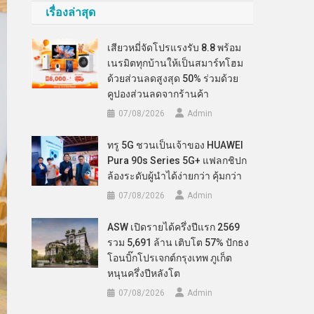
เรื่องล่าสุด
เสียวหมี่จัดโปรแรงรับ 8.8 พร้อม
เนรมิตทุกบ้านให้เป็นสมาร์ทโฮม
ด้วยส่วนลดสูงสุด 50% ร่วมด้วย
คูปองส่วนลดจากร้านค้า
07/08/2026
Admin
ทรู 5G ชวนเป็นเจ้าของ HUAWEI
Pura 90s Series 5G+ แฟลกชิปก
ล้องระดับผู้นำได้ง่ายกว่า คุ้มกว่า
07/08/2026
Admin
ASW เปิดรายได้ครึ่งปีแรก 2569
รวม 5,691 ล้าน เติบโต 57% ปักธง
โอนบิ๊กโปรเจกต์กรุงเทพ ภูเก็ต
หนุนครึ่งปีหลังโต
07/08/2026
Admin