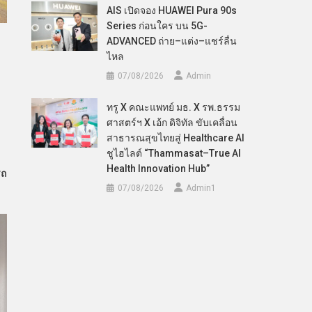
AIS เปิดจอง HUAWEI Pura 90s
Series ก่อนใคร บน 5G-
ADVANCED ถ่าย–แต่ง–แชร์ลื่น
ไหล
07/08/2026
Admin
ทรู X คณะแพทย์ มธ. X รพ.ธรรม
ศาสตร์ฯ X เอ้ก ดิจิทัล ขับเคลื่อน
สาธารณสุขไทยสู่ Healthcare AI
ชูไฮไลต์ “Thammasat–True AI
Health Innovation Hub”
รถ
07/08/2026
Admin​1