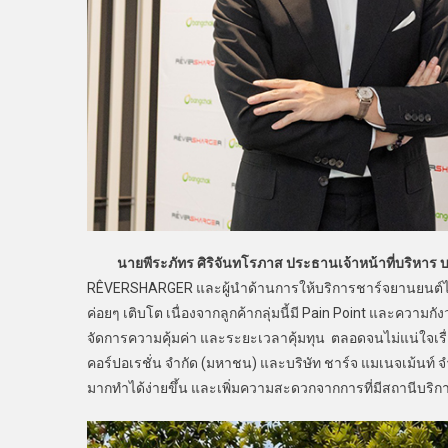
นายพีระภัทร ศิริจันทโรภาส ประธานเจ้าหน้าที่บริหาร บริ
RÊVERSHARGER และผู้นำด้านการให้บริการชาร์จยานยนต์ไฟฟ้
ค่อยๆ เติบโต เนื่องจากลูกค้ากลุ่มนี้มี Pain Point และควา
จัดการความคุ้มค่า และระยะเวลาคุ้มทุน ตลอดจนไม่แน่ใจเรื
คอร์ปอเรชั่น จำกัด (มหาชน) และบริษัท ชาร์จ แมเนจเม้นท์ 
มากทำได้ง่ายขึ้น และเพิ่มความสะดวกจากการที่มีสถานีบริ