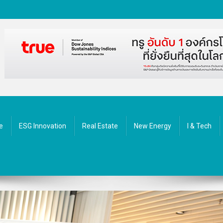
ัตกรรม
e
ESG Innovation
Real Estate
New Energy
I & Tech