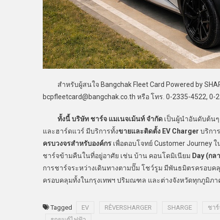
สำหรับผู้สนใจ Bangchak Fleet Card Powered by SHAR
bcpfleetcard@bangchak.co.th หรือ โทร. 0-2335-4522, 0-
ทั้งนี้ บริษัท ชาร์จ แมเนจเม้นท์ จำกัด
เป็นผู้นำอันดับต้น
และฮาร์ดแวร์ มีบริการทั้ง
ขายและติดตั้ง
EV Charger
บริกา
ครบวงจรสำหรับองค์กร
เพื่อตอบโจทย์ Customer Journey ใน
ชาร์จข้ามคืนในที่อยู่อาศัย เช่น บ้าน คอนโดมิเนียม
Day (กลา
การชาร์จระหว่างเดินทางตามปั๊ม โชว์รูม มีพันธมิตรครอบคลุ
ครอบคลุมทั้งในกรุงเทพฯ ปริมณฑล และต่างจังหวัดทุกภูมิภา
Tagged
EV
RÊVERSHARGER
SHARGE
ชาร์
รถยนต์ไฟฟ้า