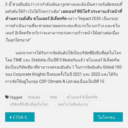
3 นี้ ช่วยยืนยันว่า เรากำลังเดินมาถูกทางและยังเป็นความรับผิดชอบที่
ผลักดันให้ก้าวไปได้ไกลกว่าเดิม”
เอสเธอร์ ฟินิโดริ ประธานเจ้าหน้าที่
ด้านความยั่งยืน ชไนเดอร์ อิเล็คทริค
กล่าว “Impact 2030 เป็นกรอบ
การดำเนินงานที่จะช่วยขยายผลกระทบเชิงบวกในวงกว้าง และชไน
เดอร์ อิเล็คทริค หวังว่าจะสามารถเร่งความก้าวหน้าได้อย่างต่อเนื่อง
ในทุกไตรมาส”
นอกจากการได้รับการจัดอันดับให้เป็นบริษัทที่ยั่งยืนที่สุดในโลก
โดย TIME และ Statista เป็นปีที่ 3 ติดต่อกันแล้ว ชไนเดอร์ อิเล็คทริค
ยังเป็นบริษัทเดียวที่สามารถครองอันดับ 1 ในการจัดอันดับ Global 100
ของ Corporate Knights ถึงสองครั้งในปี 2021 และ 2025 และได้รับ
การจัดให้อยู่ในกลุ่ม CDP Climate A List ต่อเนื่องเป็นปีที่ 15
Tagged
Statista
TIME
ชไนเดอร์ อิเล็คทริค
บริษัทที่ยั่งยืนที่สุดในโลก
เทคโนโลยีพลังงาน
แนะแนว
ETDA จับมือเนคเทค TB-CERT สกมช. เปิดเวที “AI Red Teaming” ดึงภาคธนาคาร–เทคโนโลยี–ไซเบอร์ ทดสอบหาจุดเสี่ยงAI
ไมโครซอฟท์ เปิดตัวกลุ่มธุรกิจใหม่ “Microsoft Frontier Company” หนุนองค์กรธุรกิจทั่วโลกสร้างผลลัพธ์จริงจาก AI