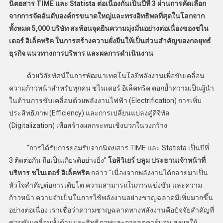
นิตยสาร TIME และ Statista ต่อเนื่องกันเป็นปีที่ 3 ผ่านการคัดเลือก
จากการจัดอันดับองค์กรขนาดใหญ่และทรงอิทธิพลที่สุดในโลกจาก
ทั้งหมด 5,000 บริษัท สะท้อนจุดยืนความมุ่งมั่นอย่างต่อเนื่องของชไน
เดอร์ อิเล็คทริค ในการสร้างความยั่งยืนให้เป็นส่วนสำคัญของกลยุทธ์
ธุรกิจ แนวทางการบริหาร และผลการดำเนินงาน
ด้วยวิสัยทัศน์ในการพัฒนาเทคโนโลยีพลังงานเพื่อขับเคลื่อน
ความก้าวหน้าสำหรับทุกคน ชไนเดอร์ อิเล็คทริค ตอกย้ำความเป็นผู้นำ
ในด้านการขับเคลื่อนด้วยพลังงานไฟฟ้า (Electrification) การเพิ่ม
ประสิทธิภาพ (Efficiency) และการเปลี่ยนแปลงสู่ดิจิทัล
(Digitalization) เพื่อสร้างผลกระทบเชิงบวกในวงกว้าง
“การได้รับการยอมรับจากนิตยสาร TIME และ Statista เป็นปีที่
3 ติดต่อกัน ถือเป็นเกียรติอย่างยิ่ง”
โอลิวิเยร์ บลูม ประธานเจ้าหน้าที่
บริหาร ชไนเดอร์ อิเล็คทริค
กล่าว “เนื่องจากพลังงานได้กลายมาเป็น
หัวใจสำคัญต่อการเติบโต ความสามารถในการแข่งขัน และความ
ก้าวหน้า ความจำเป็นในการใช้พลังงานอย่างชาญฉลาดมีเพิ่มมากขึ้น
อย่างต่อเนื่อง เราเชื่อว่าความชาญฉลาดทางพลังงานคือปัจจัยสำคัญที่
ช่วยขับเคลื่อนทั้งด้านประสิทธิภาพและการลดคาร์บอน ส่งผลให้