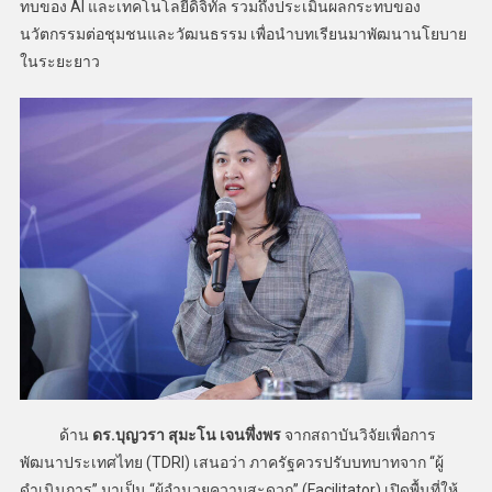
ทบของ AI และเทคโนโลยีดิจิทัล รวมถึงประเมินผลกระทบของ
นวัตกรรมต่อชุมชนและวัฒนธรรม เพื่อนำบทเรียนมาพัฒนานโยบาย
ในระยะยาว
ด้าน
ดร.บุญวรา สุมะโน เจนพึ่งพร
จากสถาบันวิจัยเพื่อการ
พัฒนาประเทศไทย (TDRI) เสนอว่า ภาครัฐควรปรับบทบาทจาก “ผู้
ดำเนินการ” มาเป็น “ผู้อำนวยความสะดวก” (Facilitator) เปิดพื้นที่ให้