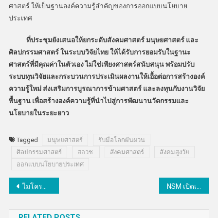
ศาสตร์ ให้เป็นฐานองค์ความรู้สำคัญของการออกแบบนโยบาย
ประเทศ
ที่ประชุมยังเสนอให้ยกระดับสังคมศาสตร์ มนุษยศาสตร์ และ
ศิลปกรรมศาสตร์ ในระบบวิจัยไทย ให้ได้รับการยอมรับในฐานะ
ศาสตร์ที่มีคุณค่าในตัวเอง ไม่ใช่เพียงศาสตร์สนับสนุน พร้อมปรับ
ระบบทุนวิจัยและกระบวนการประเมินผลงานให้เอื้อต่อการสร้างองค์
ความรู้ใหม่ ส่งเสริมการบูรณาการข้ามศาสตร์ และลงทุนกับงานวิจัย
พื้นฐาน เพื่อสร้างองค์ความรู้ที่นำไปสู่การพัฒนานวัตกรรมและ
นโยบายในระยะยาว
Tagged
มนุษยศาสตร์
รับมือโลกผันผวน
ศิลปกรรมศาสตร์
สอวช.
สังคมศาสตร์
สังคมสูงวัย
ออกแบบนโยบายประเทศ
แนะแนว
ไมโครซอฟท์ เปิดตัวกลุ่มธุรกิจใหม่ “Microsoft Frontier Company” หนุนองค์กรธุรกิจทั่วโลกสร้างผลลัพธ์จริงจาก AI
NSM เปิดเวที Thailand Science Communication Day รวมพลังสร้างเครือข่ายพลังสื่อสารวิทยาศาสตร์ระดับประเทศ
เรื่อง
RELATED POSTS