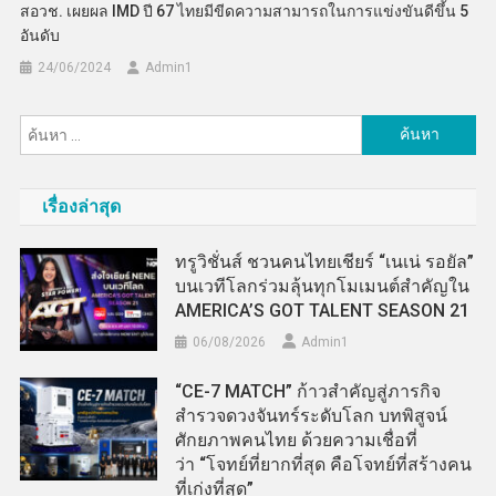
สอวช. เผยผล IMD ปี 67 ไทยมีขีดความสามารถในการแข่งขันดีขึ้น 5
อันดับ
24/06/2024
Admin​1
ค้นหา
สำหรับ:
เรื่องล่าสุด
ทรูวิชั่นส์ ชวนคนไทยเชียร์ “เนเน่ รอยัล”
บนเวทีโลกร่วมลุ้นทุกโมเมนต์สำคัญใน
AMERICA’S GOT TALENT SEASON 21
06/08/2026
Admin​1
“CE-7 MATCH” ก้าวสำคัญสู่ภารกิจ
สำรวจดวงจันทร์ระดับโลก บทพิสูจน์
ศักยภาพคนไทย ด้วยความเชื่อที่
ว่า “โจทย์ที่ยากที่สุด คือโจทย์ที่สร้างคน
ที่เก่งที่สุด”