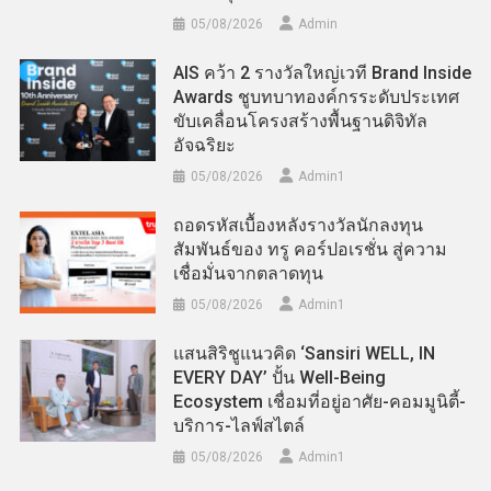
05/08/2026
Admin
AIS คว้า 2 รางวัลใหญ่เวที Brand Inside
Awards ชูบทบาทองค์กรระดับประเทศ
ขับเคลื่อนโครงสร้างพื้นฐานดิจิทัล
อัจฉริยะ
05/08/2026
Admin​1
ถอดรหัสเบื้องหลังรางวัลนักลงทุน
สัมพันธ์ของ ทรู คอร์ปอเรชั่น สู่ความ
เชื่อมั่นจากตลาดทุน
05/08/2026
Admin​1
แสนสิริชูแนวคิด ‘Sansiri WELL, IN
EVERY DAY’ ปั้น Well-Being
Ecosystem เชื่อมที่อยู่อาศัย-คอมมูนิตี้-
บริการ-ไลฟ์สไตล์
05/08/2026
Admin​1