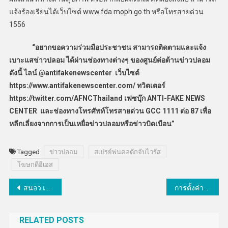
แจ้งร้องเรียนได้เว็บไซต์ www.fda.moph.go.th หรือโทรสายด่วน
1556
“อยากขอความร่วมมือประชาชน สามารถติดตามและแจ้ง
เบาะแสข่าวปลอม ได้ผ่านช่องทางต่างๆ ของศูนย์ต่อต้านข่าวปลอม
ดังนี้ ไลน์ @antifakenewscenter เว็บไซต์
https://www.antifakenewscenter.com/ ทวิตเตอร์
https://twitter.com/AFNCThailand เฟซบุ๊ก ANTI-FAKE NEWS
CENTER และช่องทางโทรศัพท์โทรสายด่วน GCC 1111 ต่อ 87 เพื่อ
หลีกเลี่ยงจากการเป็นเหยื่อข่าวปลอมหรือข่าวบิดเบือน”
Tagged
ข่าวปลอม
สเปรย์พ่นคอดักจับไวรัส
โฆษกดีอีเอส
แนะแนว
สนอว.เร่งขับเคลื่อน BCG
การตั้งค่าแบบครอบครัวบน Apple Watch
เรื่อง
RELATED POSTS