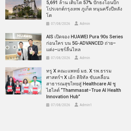
5,691 ล้าน เติบโต 57% ปักธงโอนบิ๊ก
โปรเจกต์กรุงเทพ ภูเก็ต หนุนครึ่งปีหลัง
โต
07/08/2026
Admin
AIS เปิดจอง HUAWEI Pura 90s Series
ก่อนใคร บน 5G-ADVANCED ถ่าย–
แต่ง–แชร์ลื่นไหล
07/08/2026
Admin
ทรู X คณะแพทย์ มธ. X รพ.ธรรม
ศาสตร์ฯ X เอ้ก ดิจิทัล ขับเคลื่อน
สาธารณสุขไทยสู่ Healthcare AI ชู
ไฮไลต์ “Thammasat–True AI Health
Innovation Hub”
07/08/2026
Admin​1