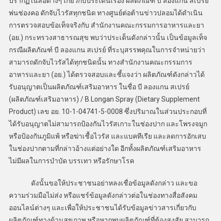
ปรากฏในสื่อต่างๆ เกี่ยวกับประเด็นเรื่อง ผลิตภัณฑ์ บี ลองแกน สเปรย์
พ่นช่องคอ ดักจับไวรัสทุกชนิด ทางศูนย์ต่อต้านข่าวปลอมได้ดำเนิน
การตรวจสอบข้อเท็จจริงกับ สำนักงานคณะกรรมการอาหารและยา
(อย.) กระทรวงสาธารณสุข พบว่าประเด็นดังกล่าวนั้น เป็นข้อมูลเท็จ
กรณีผลิตภัณฑ์ บี ลองแกน สเปรย์ ที่ระบุสรรพคุณในการจำหน่ายว่า
สามารถดักจับไวรัสได้ทุกชนิดนั้น ทางสำนักงานคณะกรรมการ
อาหารและยา (อย.) ได้ตรวจสอบและชี้แจงว่า ผลิตภัณฑ์ดังกล่าวได้
รับอนุญาตเป็นผลิตภัณฑ์เสริมอาหาร ในชื่อ บี ลองแกน สเปรย์
(ผลิตภัณฑ์เสริมอาหาร) / B Longan Spray (Dietary Supplement
Product) เลข อย. 10-1-04741-5-0008 ซึ่งปริมาณในส่วนประกอบที่
ได้รับอนุญาตไม่สามารถป้องกันไวรัสเกาะในช่องปาก และโพรงจมูก
หรือป้องกันภูมิแพ้ หรือฆ่าเชื้อไวรัส และแบคทีเรีย และลดการอักเสบ
ในช่องปากตามที่กล่าวอ้างแต่อย่างใด อีกทั้งผลิตภัณฑ์เสริมอาหาร
ไม่มีผลในการบำบัด บรรเทา หรือรักษาโรค
ดังนั้นขอให้ประชาชนอย่าหลงเชื่อข้อมูลดังกล่าว และขอ
ความร่วมมือไม่ส่ง หรือแชร์ข้อมูลดังกล่าวต่อในช่องทางสื่อสังคม
ออนไลน์ต่างๆ และเพื่อให้ประชาชนได้รับข้อมูลข่าวสารเกี่ยวกับ
ผลิตภัณฑ์ทางด้านสุขภาพ หรือหากพบผลิตภัณฑ์ที่ต้องสงสัย สามารถ