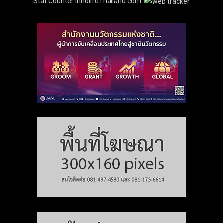
Stat Counter InnolifeThailand.com: