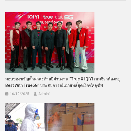
มอบของขวัญล้ำค่าส่งท้ายปีผ่านงาน “True X IQIYI เขมจิราต้องทรู
Best With True5G” ประสบการณ์เอกสิทธิ์สุดเอ็กซ์คลูซีฟ
16/12/2025
Admin​1