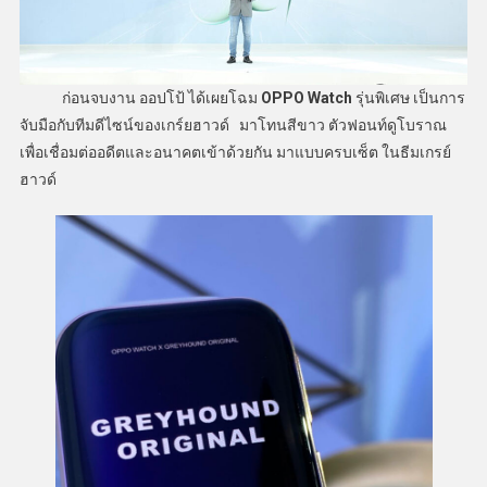
ก่อนจบงาน ออปโป้ ได้เผยโฉม
OPPO Watch
รุ่นพิเศษ เป็นการ
จับมือกับทีมดีไซน์ของเกร์ยฮาวด์ มาโทนสีขาว ตัวฟอนท์ดูโบราณ
เพื่อเชื่อมต่ออดีตและอนาคตเข้าด้วยกัน มาแบบครบเซ็ต ในธีมเกรย์
ฮาวด์