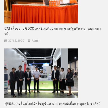
CAT เล็งขยาย GDCC เฟส2 ลุยติวบุคลากรภาครัฐบริหารงานบนคลา
วด์
30/12/2020
Admin
ฟูจิฟิล์มเผยโฉมไลน์อัพโซลูชันทางการแพทย์เพื่อการดูแลรักษาสัตว์