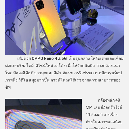
เริ่มด้วย
OPPO Reno 4 Z 5G
เป็นรุ่นกลาง ให้อัพเดทและเชื่อม
ต่อแบบเรียลไทม์ ดีไซน์ใหม่ จอโค้ง เพื่อให้จับถนัดมือ วางกล้องแนว
ใหม่ มีสองสีคือ สีขาวมุกและสีดำ อัตราการรีเฟรชเรทเหมือนรุ่นท็อป
ภาพนิ่ง วิดีโอ สมูธมากขึ้น ดาวน์โหลดได้เร็ว จากความสามารถของ
ชิพ
กล้องหลัก 48
MP เลนส์อัลตร้าไวด์
119 องศา เก่งเรื่อง
ถ่ายในสภาพแสงน้อย