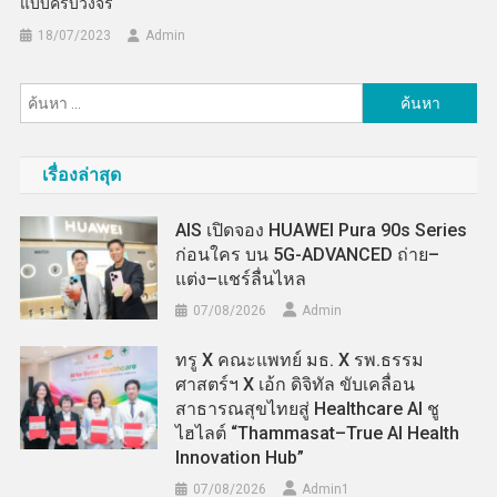
แบบครบวงจร
18/07/2023
Admin
ค้นหา
สำหรับ:
เรื่องล่าสุด
AIS เปิดจอง HUAWEI Pura 90s Series
ก่อนใคร บน 5G-ADVANCED ถ่าย–
แต่ง–แชร์ลื่นไหล
07/08/2026
Admin
ทรู X คณะแพทย์ มธ. X รพ.ธรรม
ศาสตร์ฯ X เอ้ก ดิจิทัล ขับเคลื่อน
สาธารณสุขไทยสู่ Healthcare AI ชู
ไฮไลต์ “Thammasat–True AI Health
Innovation Hub”
07/08/2026
Admin​1