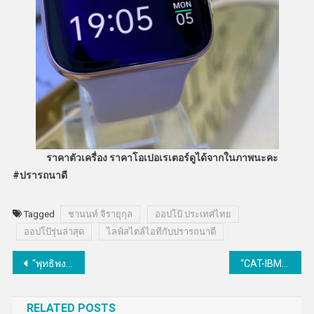
ราคาตัวเครื่อง ราคาโอเปอเรเตอร์ดูได้จากในภาพนะคะ
#ปรารถนาดี
Tagged
ชานนท์ จิรายุกุล
ออปโป้ ประเทศไทย
ออปโป้รุ่นล่าสุด
ไลฟ์สไตล์ไอทีกับปรารถนาดี
แนะแนว
“พุทธิพงษ์” จี้ “เอ็ตด้า” ทำคู่มือป้องกันภัยคุกคามทางไซเบอร์
“CAT-IBM” เปิดบริการ CAT Covid Tracker หนุนโรงแรม ลดความเสี่ยงโควิด-19
เรื่อง
RELATED POSTS