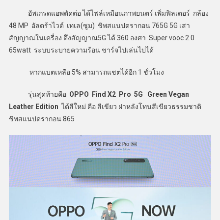
อัพเกรดแอพตัดต่อ ได้ไฟล์เหมือนภาพยนตร์ เพิ่มฟิลเตอร์ กล้อง
48 MP อัลตร้าไวด์ เทเล(ซูม) ชิพสแนปดรากอน 765G 5G เสา
สัญญาณในเครื่อง ดึงสัญญาณ5G ได้ 360 องศา Super vooc 2.0
65watt ระบบระบายความร้อน ชาร์จไปเล่นไปได้
หากแบตเหลือ 5% สามารถแชตได้อีก 1 ชั่วโมง
รุ่นสุดท้ายคือ
OPPO Find X2 Pro 5G Green Vegan
Leather Edition
ได้สีใหม่ คือ สีเขียว ฝาหลังโทนสีเขียวธรรมชาติ
ชิพสแนปดรากอน 865