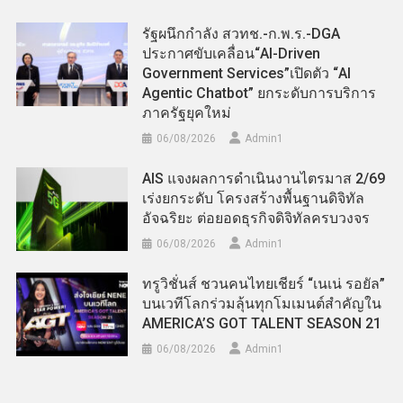
รัฐผนึกกำลัง สวทช.-ก.พ.ร.-DGA
ประกาศขับเคลื่อน“AI-Driven
Government Services”เปิดตัว “AI
Agentic Chatbot” ยกระดับการบริการ
ภาครัฐยุคใหม่
06/08/2026
Admin​1
AIS แจงผลการดำเนินงานไตรมาส 2/69
เร่งยกระดับ โครงสร้างพื้นฐานดิจิทัล
อัจฉริยะ ต่อยอดธุรกิจดิจิทัลครบวงจร
06/08/2026
Admin​1
ทรูวิชั่นส์ ชวนคนไทยเชียร์ “เนเน่ รอยัล”
บนเวทีโลกร่วมลุ้นทุกโมเมนต์สำคัญใน
AMERICA’S GOT TALENT SEASON 21
06/08/2026
Admin​1