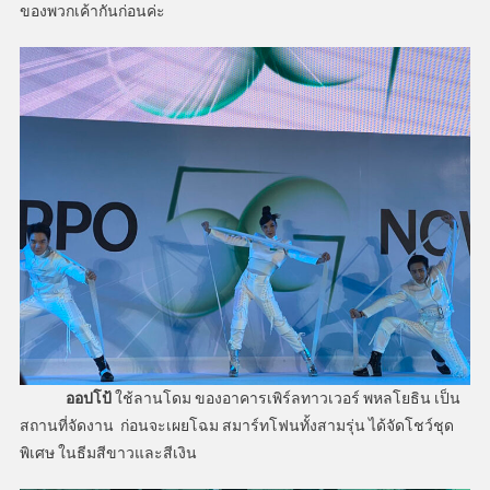
ของพวกเค้ากันก่อนค่ะ
ออปโป้
ใช้ลานโดม ของอาคารเพิร์ลทาวเวอร์ พหลโยธิน เป็น
สถานที่จัดงาน ก่อนจะเผยโฉม สมาร์ทโฟนทั้งสามรุ่น ได้จัดโชว์ชุด
พิเศษ ในธีมสีขาวและสีเงิน