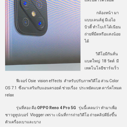
และมีดาร์คโหมด
กล้องหน้า มา
แบบเลนส์คู่ มีเอไอ
บิวตี้ ทำโบเก้ ได้เนียน
ถ่ายที่มืดหรือแสงน้อย
ได้
วิดีโอมีกันสั่น
แบตใหญ่ 18 วัตต์ มี
เทคโนโลยีชาร์จเร็ว
ฟีเจอร์ Osie vision effects สำหรับปรับภาพวิดีโอ ส่วน Color
OS 7.1 ซึ่งมาเสริมกับแอนดรอยด์ ช่วยเรื่อง ประหยัดแบต ดาร์คโหมด
relax
รุ่นที่สอง คือ
OPPO Reno 4 Pro 5G
รุ่นนี้เคลมว่า ทำมาเพื่อ
ชาวยูทูปเบอร์ Vlogger เพราะ เน้นที่การถ่ายวิดีโอ ถ่ายคลิปดียิ่งขึ้น
ตัวเครื่องเบาและบาง