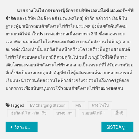
นาย จาง ไห่โป กรรมการผู้จัดการ บริษัท เอสเอไอซี มอเตอร์
–
ซีพี
จำกัด
และบริษัท เอ็มจี เซลส์ (ประเทศไทย) จำกัด กล่าวว่า เอ็มจี ใน
ฐานะผู้บุกเบิกรถยนต์พลังงานไฟฟ้าในประเทศ มุ่งมั่นผลักดันสังคม
ยานยนต์ไฟฟ้าในประเทศอย่างต่อเนื่องมากว่า 3 ปี ซึ่งตลอดระยะ
เวลาที่ผ่านมาเอ็มจีไม่ได้เพียงแค่เปิดตัวรถยนต์พลังงานไฟฟ้าสู่ตลาด
อย่างต่อเนื่องเท่านั้น แต่ยังเดินหน้าสร้างโครงสร้างพื้นฐานยานยนต์
ไฟฟ้าให้ครอบคลุมในทุกมิติควบคู่กันไป วันนี้เราภูมิใจที่ได้เห็นการ
เติบโตของรถยนต์พลังงานไฟฟ้าจนกลายเป็นเทรนด์ที่ได้รับความนิยม
อีกทั้งยังเป็นแรงกระตุ้นสำคัญที่ทำให้ผู้ผลิตรถยนต์หลากหลายแบรนด์
เริ่มแนะนำรถยนต์พลังงานไฟฟ้าอย่างจริงจัง รวมไปถึงภาครัฐที่ออก
มาตรการเพื่อสนับสนุนการใช้รถยนต์พลังงานไฟฟ้าอย่างชัดเจน
Tagged
EV Charging Station
MG
จาง ไห่โป
ชัยวัฒน์ โควาวิสารัช
บางจากฯ
รถยนต์ไฟฟ้า
เอ็มจี
แนะแนว
วิศวะมหิดลจัดสัมมนา ‘รถไฟฟ้าความเร็วสูง’ ไทย-เยอรมัน ลงนามต่ออายุความร่วมมือดีเดย์เปิดสมาคมระบบรางเยอรมัน-ไทย
GISTDAชูศักยภาพเทคโนโลยีอวกาศช่วยรับมือสถานการณ์ฉุกเฉิน