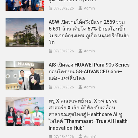
07/08/2026
Admin
ASW เปิดรายได้ครึ่งปีแรก 2569 รวม
5,691 ล้าน เติบโต 57% ปักธงโอนบิ๊ก
โปรเจกต์กรุงเทพ ภูเก็ต หนุนครึ่งปีหลัง
โต
07/08/2026
Admin
AIS เปิดจอง HUAWEI Pura 90s Series
ก่อนใคร บน 5G-ADVANCED ถ่าย–
แต่ง–แชร์ลื่นไหล
07/08/2026
Admin
ทรู X คณะแพทย์ มธ. X รพ.ธรรม
ศาสตร์ฯ X เอ้ก ดิจิทัล ขับเคลื่อน
สาธารณสุขไทยสู่ Healthcare AI ชู
ไฮไลต์ “Thammasat–True AI Health
Innovation Hub”
07/08/2026
Admin​1