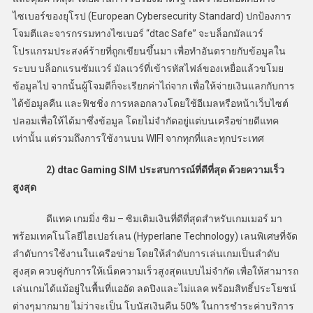
ไซเบอร์ของยุโรป (European Cybersecurity Standard) ปกป้องการ
โจมตีและจารกรรมทางไซเบอร์ “dtac Safe” จะบล็อกมัลแวร์
โปรแกรมประสงค์ร้ายที่ถูกเขียนขึ้นมา เพื่อทำอันตรายกับข้อมูลใน
ระบบ บล็อกแรนซัมแวร์ มัลแวร์ที่เข้ารหัสไฟล์ของเหยื่อแล้วขโมย
ข้อมูลไป จากนั้นผู้โจมตีก็จะเรียกค่าไถ่จาก เพื่อให้จ่ายเงินแลกกับการ
ได้ข้อมูลคืน และฟิชชิ่ง การหลอกลวงโดยใช้อีเมลหรือหน้าเว็บไซต์
ปลอมเพื่อให้ได้มาซึ่งข้อมูล โดยไม่จำกัดอยู่แต่บนเครือข่ายดีแทค
เท่านั้น แต่รวมถึงการใช้งานบน WIFI จากทุกที่และทุกประเทศ
2) dtac Gaming SIM
ประสบการณ์ที่ดีที่สุด ด้วยความเร็ว
สูงสุด
ดีแทค เกมมิ่ง ซิม – ซิมเติมเงินที่ดีที่สุดสำหรับเกมเมอร์ มา
พร้อมเทคโนโลยีไฮเปอร์เลน (Hyperlane Technology) เลนพิเศษที่จัด
ลำดับการใช้งานในเครือข่าย โดยให้ลำดับการเล่นเกมเป็นลำดับ
สูงสุด ควบคู่กับการให้เน็ตความเร็วสูงสุดแบบไม่จำกัด เพื่อให้สามารถ
เล่นเกมได้แม้อยู่ในพื้นที่แออัด ลดปิงและไม่แลค พร้อมสิทธิ์ประโยชน์
ต่างๆมากมาย ไม่ว่าจะเป็น โบนัสเงินคืน 50% ในการชำระค่าบริการ