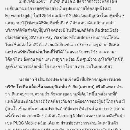
2 มีนาคม 2565 – ดีแทคเติบโตไม่ยั้ง จากการเร่งพลิกโฉม
เปลี่ยนผ่านบริการสู่ดิจิทัลอย่างเต็มรูปแบบภายใต้กลยุทธ์ Fast
Forward Digital ในปี 2564 ต่อเนื่องปี 2565 ส่งผลมีลูกค้าใหม่เพิ่มขึ้น 7
แสนราย มีผู้ใช้งานดิจิทัลเพิ่มขึ้นถึง 6.7 ล้านคน เดินหน้าแนะนำ
บริการดิจิทัลสำคัญที่ผู้บริโภคต้องมี ในชีวิตยุคดิจิทัล คือ dtac Safe,
dtac Gaming SIM และ Pay Via dtac พร้อมเปิดประสบการณ์ให้คน
ไทยเชื่อมต่อโลกดิจิทัล ด้วยผลิตภัณฑ์และบริการต่างๆ ผ่าน
‘ดีแทค
แอป เวอร์ชันใหม่ ค่ายไหนก็ใช้ได้’
โดยรองรับการใช้งาน 4 ภาษา
ได้แก่ ไทย อังกฤษ พม่า และกัมพูชา พร้อมเป็นศูนย์รวมทุกไลฟ์สไตล์ ที่
ลูกค้าสามารถเลือกซื้อ ใช้ และจ่าย ได้ง่าย ครบ จบในแอปเดียว
นายฮาว ริ เร็น รองประธานเจ้าหน้าที่บริหารกลุ่มการตลาด
บริษัท โทเทิ่ล แอ็คเซ็ส คอมมูนิเคชั่น จำกัด (มหาชน) หรือดีแทค
กล่าว
ว่า ดีแทคประสบความสำเร็จจากยอดขายที่เติบโตขึ้น หลังจากที่ดี
แทคได้แนะนำบริการดิจิทัลที่ตรงกับความต้องการของผู้บริโภค เช่น มี
ผู้สนใจเข้ามาค้นหาแผนประกันภัยที่ดีแทค ดีชัวรันส์ มากกว่า 2.5 ล้าน
ครั้งในระยะเวลาเพียง 2 เดือน Gaming Nation แหล่งรวมเกมดังชั้นนำ
เช่น PUBG Mobile พร้อมเติมเกมผ่านช่องทางการจ่ายเงินค่าสินค้า