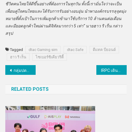
ชีวิตคนไทยให้ดีขึ้นอย่างที่ต้องการในทุกวัน ทั้งนี้เรามั่นใจว่าจะเป็น
เพื่อนคู่ใจคนไทยและได้รับการรับอย่างอบอุ่น นำพาองค์กรบรรลุจุดมุ่ง
หมายที่ตั้งเป้าในการเพิ่มลูกค้าเข้ามาใช้บริการ 10 ล้านคนต่อเดือน
และมียอดลูกค้าใหม่ผ่านดิจิทัลมากกว่า 5 เท่า” นายฮาว ริ เร็น กล่าว
สรุป
Tagged
dtac Gaming sim
dtac Safe
ดีแทค บียอนด์
ฮาว ริ เร็น
ไซเบอร์ซิเคียวริตี้
แนะแนว
กลุ่มปตท.รุกนวัตกรรมด้านพลังงาน สนับสนุนอุตสาหกรรมเป้าหมายของประเทศ
IRPC เดินหน้าขับเคลื่อนกลยุทธ์ลงทุน 5 ปี พร้อมมุ่งสู่องค์กร Net Zero Emission
เรื่อง
RELATED POSTS