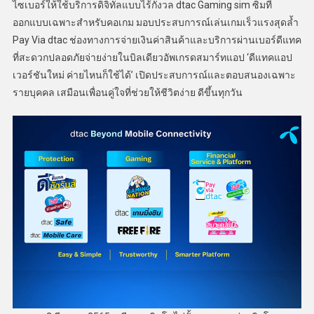
ไซเบอร์ให้ใช้บริการดิจิทัลแบบไร้กังวล dtac Gaming sim ซิมที่
ออกแบบเฉพาะสำหรับคอเกม มอบประสบการณ์เล่นเกมเร็วแรงสุดล้ำ
Pay Via dtac ช่องทางการจ่ายเงินค่าสินค้าและบริการผ่านเบอร์ดีแทค
ที่สะดวกปลอดภัยจ่ายง่ายในบิลเดียวอัพเกรดสมาร์ทแอป ‘ดีแทคแอป
เวอร์ชันใหม่ ค่ายไหนก็ใช้ได้’ เปิดประสบการณ์และตอบสนองเฉพาะ
รายบุคคล เสมือนเพื่อนคู่ใจที่ช่วยให้ชีวิตง่าย ดีขึ้นทุกวัน