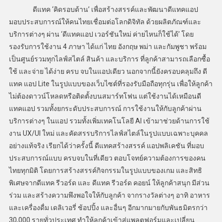
ดีแทค ‘คิดรอบด้าน’ เพื่อสร้างสรรค์และพัฒนาดีแทคแอป
มอบประสบการณ์ให้คนไทยเชื่อมต่อโลกดิจิทัล ด้วยผลิตภัณฑ์และ
บริการต่างๆ ผ่าน ‘ดีแทคแอป เวอร์ชันใหม่ ค่ายไหนก็ใช้ได้’ โดย
รองรับการใช้งาน 4 ภาษา ได้แก่ ไทย อังกฤษ พม่า และกัมพูชา พร้อม
เป็นศูนย์รวมทุกไลฟ์สไตล์ สินค้า และบริการ ที่ลูกค้าสามารถเลือกซื้อ
ใช้ และจ่าย ได้ง่าย ครบ จบในแอปเดียว นอกจากนี้ยังครอบคลุมถึง ดี
แทค แอป Lite ในรูปแบบของเว็บไซต์ที่รองรับมือถือทุกรุ่น เพื่อให้ลูกค้า
ไม่ต้องดาวน์โหลดหรือติดตั้งบนสมาร์ทโฟน แต่ใช้งานได้เหมือนดี
แทคแอป รวมทั้งยกระดับประสบการณ์ การใช้งานให้กับลูกค้าผ่าน
บริการต่างๆ ในแอป รวมทั้งเพิ่มเทคโนโลยี AI เข้ามาช่วยด้านการใช้
งาน UX/UI ใหม่ และคัดสรรบริการไลฟ์สไตล์ในรูปแบบเฉพาะบุคคล
อย่างแท้จริง เรียกได้ว่าครั้งนี้ ดีแทคสร้างสรรค์ แอปพลิเคชัน ที่มอบ
ประสบการณ์แบบ ครบจบในที่เดียว ตอบโจทย์ความต้องการของคน
ไทยทุกมิติ โดยการสร้างสรรค์กิจกรรมในรูปแบบของเกม และสิทธิ
พิเศษจากดีแทค รีวอร์ด และ ดีแทค รีวอร์ด คอยน์ ให้ลูกค้าสนุก มีส่วน
ร่วม และสร้างความพึงพอใจให้กับลูกค้า จากรางวัลต่างๆ อาทิ อาหาร
และเครื่องดื่ม เดลิเวอรี่ ช้อปปิ้ง และอื่นๆ อีกมากมายกับพันธมิตรกว่า
30,000 รายทั่วประเทศ ทำให้ลูกค้าเข้าสู่แพลตฟอร์มและเปลี่ยน