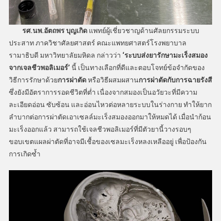
รศ.นพ.อัตถพร บุญเกิด
แพทย์ผู้เชี่ยวชาญด้านศัลยกรรมระบบ
ประสาท ภาควิชาศัลยศาสตร์ คณะแพทยศาสตร์โรงพยาบาล
รามาธิบดี มหาวิทยาลัยมหิดล กล่าวว่า
‘ระบบส่งยารักษามะเร็งสมอง
จาก
เจลชีวพอลิเมอร์
’
นี้ เป็นทางเลือกที่ดีและตอบโจทย์ข้อจำกัดของ
วิธีการรักษาด้วย
การผ่าตัด
หรือวิธีผสมผสาน
การผ่าตัดกับการฉายรังสี
ซึ่งยังมีอัตราการรอดชีวิตที่ต่ำ เนื่องจากสมองเป็นอวัยวะที่มีความ
ละเอียดอ่อน ซับซ้อน และอ่อนไหวต่อหลายระบบในร่างกาย ทำให้ยาก
ลำบากต่อการผ่าตัดเอาเซลล์มะเร็งสมองออกมาให้หมดได้ เมื่อนำก้อน
มะเร็งออกแล้ว สามารถใช้เจลชีวพอลิเมอร์ที่มีตัวยานี้วางรอบๆ
ขอบเขตแผลผ่าตัดที่อาจมีเชื้อของเซลมะเร็งหลงเหลืออยู่ เพื่อป้องกัน
การเกิดซ้ำ