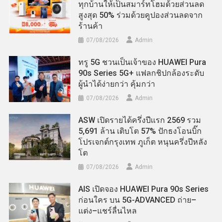
ทุกบ้านให้เป็นสมาร์ทโฮมด้วยส่วนลด
สูงสุด 50% ร่วมด้วยคูปองส่วนลดจาก
ร้านค้า
07/08/2026
Admin
ทรู 5G ชวนเป็นเจ้าของ HUAWEI Pura
90s Series 5G+ แฟลกชิปกล้องระดับ
ผู้นำได้ง่ายกว่า คุ้มกว่า
07/08/2026
Admin
ASW เปิดรายได้ครึ่งปีแรก 2569 รวม
5,691 ล้าน เติบโต 57% ปักธงโอนบิ๊ก
โปรเจกต์กรุงเทพ ภูเก็ต หนุนครึ่งปีหลัง
โต
07/08/2026
Admin
AIS เปิดจอง HUAWEI Pura 90s Series
ก่อนใคร บน 5G-ADVANCED ถ่าย–
แต่ง–แชร์ลื่นไหล