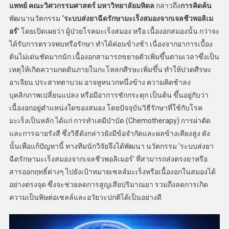
แพทย์ คณะวิศวกรรมศาสตร์ มหาวิทยาลัยมหิดล
กล่าวถึง
การคิดค้น
พัฒนานวัตกรรม
‘ระบบส่งยาฉีดรักษามะเร็งสมองจากเจลชีวพอลิเม
อร์’
โดยเปิดเผยว่า ผู้ป่วยโรคมะเร็งสมอง หรือ เนื้องอกสมองนั้น กว่าจะ
ได้รับการตรวจพบหรือรักษา ทำได้ค่อนข้างช้า เนื่องจากอาการเบื้อง
ต้นไม่เด่นชัดมากนัก เนื้องอกสามารถขยายตัวเพิ่มขึ้นตามเวลาซึ่งเป็น
เหตุให้เกิดความกดดันภายในกะโหลกศีรษะเพิ่มขึ้น ทำให้ปวดศีรษะ
อาเจียน ประสาทตาบวม อาจหูหนวกหนึ่งข้าง ความคิดช้าลง
บุคลิกภาพเปลี่ยนแปลง หรือมีอาการชักกระตุก เป็นต้น ขึ้นอยู่กับว่า
เนื้องอกอยู่ตำแหน่งใดของสมอง โดยปัจจุบันวิธีรักษาที่ใช้กับโรค
มะเร็งเป็นหลัก ได้แก่ การทำเคมีบำบัด (Chemotherapy) การผ่าตัด
และการฉายรังสี ซึ่งวิธีดังกล่าวยังมีข้อจำกัดและผลข้างเคียงสูง ดัง
นั้นเพื่อแก้ปัญหานี้ ทางทีมนักวิจัยจึงได้พัฒนา นวัตกรรม ‘ระบบส่งยา
ฉีดรักษามะเร็งสมองจากเจลชีวพอลิเมอร์’ ที่สามารถส่งตรงยาหรือ
สารออกฤทธิ์ต่างๆ ไปยังเป้าหมายเซลล์มะเร็งหรือเนื้องอกในสมองได้
อย่างตรงจุด ซึ่งจะช่วยลดการสูญเสียปริมาณยา รวมถึงลดการเกิด
ความเป็นพิษต่อเซลล์และอวัยวะปกติได้เป็นอย่างดี