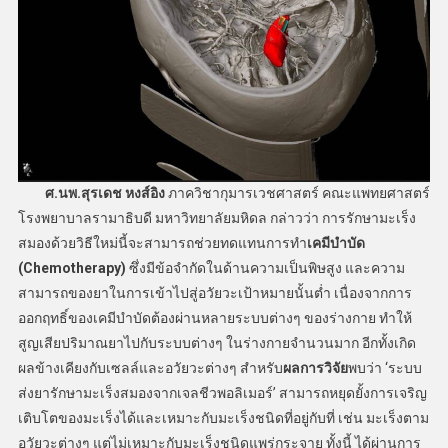
ศ.นพ.สุรเดช หงส์อิง
ภาควิชากุมารเวชศาสตร์ คณะแพทยศาสตร์
โรงพยาบาลรามาธิบดี มหาวิทยาลัยมหิดล กล่าวว่า การรักษามะเร็ง
สมองด้วยวิธีใหม่นี้จะสามารถช่วยทดแทนการทำ
เคมีบำบัด
(
Chemotherapy)
ซึ่งมีข้อจำกัดในด้านความเป็นพิษสูง และความ
สามารถของยาในการเข้าไปสู่อวัยวะเป้าหมายนั้นต่ำ เนื่องจากการ
ออกฤทธิ์ของเคมีบำบัดต้องผ่านหลายระบบต่างๆ ของร่างกาย ทำให้
สูญเสียปริมาณยาไปกับระบบต่างๆ ในร่างกายจำนวนมาก อีกทั้งเกิด
ผลข้างเคียงกับเซลล์และอวัยวะต่างๆ สำหรับ
ผลการวิจัย
พบว่า ‘ระบบ
ส่งยารักษามะเร็งสมองจากเจลชีวพอลิเมอร์’ สามารถหยุดยั้งการเจริญ
เติบโตของมะเร็งได้และเหมาะกับมะเร็งชนิดที่อยู่กับที่ เช่น มะเร็งตาม
อวัยวะต่างๆ แต่ไม่เหมาะกับมะเร็งชนิดแพร่กระจาย ทั้งนี้ ได้ผ่านการ