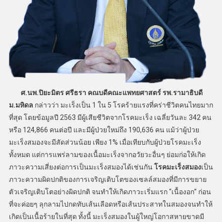
ศ.นพ.ปิยะมิตร ศรีธรา
คณบดีคณะแพทยศาสตร์ รพ.รามาธิบดี
ม.มหิดล
กล่าวว่า มะเร็งเป็น 1 ใน 5 โรคร้ายแรงที่คร่าชีวิตคนไทยมาก
ที่สุด โดยข้อมูลปี 2563 มีผู้เสียชีวิตจากโรคมะเร็ง เฉลี่ยวันละ 342 คน
หรือ 124,866 คนต่อปี และมีผู้ป่วยใหม่ถึง 190,636 คน แม้ว่าผู้ป่วย
มะเร็งสมองจะมีสัดส่วนน้อย เพียง 1% เมื่อเทียบกับผู้ป่วยโรคมะเร็ง
ทั้งหมด แต่การแพร่ลามของเนื้อมะเร็งจากอวัยวะอื่นๆ ย่อมก่อให้เกิด
ภาวะความเสี่ยงต่อการเป็นมะเร็งสมองได้เช่นกัน
โรคมะเร็งสมอง
เป็น
ภาวะความผิดปกติของการเจริญเติบโตของเซลล์สมองที่มีการขยาย
ตัวเจริญเติบโตอย่างผิดปกติ จนทำให้เกิดภาวะเริ่มแรก “เนื้องอก” ก่อน
ที่จะค่อยๆ ลุกลามไปกดทับเส้นเลือดหรือเส้นประสาทในสมองจนทำให้
เกิดเป็นเนื้อร้ายในที่สุด ทั้งนี้ มะเร็งสมองในผู้ใหญ่โอกาสหายขาดมี