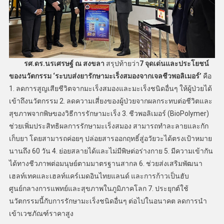
รศ.ดร.นรเศรษฐ์ ณ สงขลา
สรุปท้ายว่า
7 จุดเด่นและประโยชน์
ของนวัตกรรม
‘ระบบส่งยารักษามะเร็งสมองจากเจลชีวพอลิเมอร์’
คือ
1. ลดการสูญเสียชีวิตจากมะเร็งสมองและมะเร็งชนิดอื่นๆ ให้ผู้ป่วยได้
เข้าถึงนวัตกรรม 2. ลดความเสี่ยงของผู้ป่วยจากผลกระทบต่อชีวิตและ
สุขภาพจากพิษของวิธีการรักษามะเร็ง 3. ชีวพอลิเมอร์ (BioPolymer)
ช่วยเพิ่มประสิทธิผลการรักษามะเร็งสมอง สามารถทำละลายและกัก
เก็บยา โดยสามารถค่อยๆ ปล่อยสารออกฤทธิ์สู่อวัยวะได้ตรงเป้าหมาย
นานถึง 60 วัน 4. ย่อยสลายได้และไม่มีพิษต่อร่างกาย 5. มีความเข้ากัน
ได้ทางชีวภาพต่อมนุษย์ตามมาตรฐานสากล 6. ช่วยส่งเสริมพัฒนา
เฮลท์เทคและเฮลท์แคร์เมดอินไทยแลนด์ และการก้าวเป็นฮับ
ศูนย์กลางการแพทย์และสุขภาพในภูมิภาคโลก 7. ประยุกต์ใช้
นวัตกรรมนี้กับการรักษามะเร็งชนิดอื่นๆ ต่อไปในอนาคต ลดการนำ
เข้าเวชภัณฑ์ราคาสูง