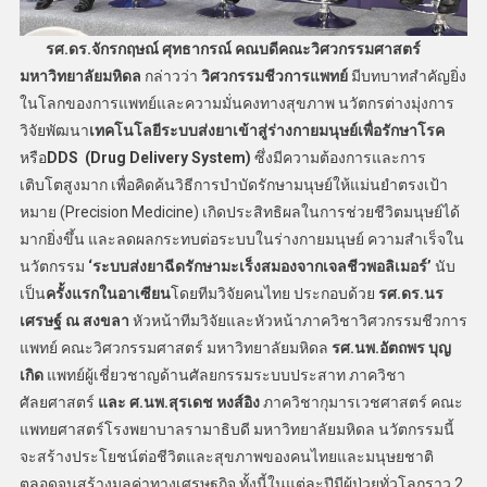
​ รศ.ดร.จักรกฤษณ์ ศุทธากรณ์ คณบดีคณะวิศวกรรมศาสตร์
มหาวิทยาลัยมหิดล
กล่าวว่า
วิศวกรรมชีวการแพทย์
มีบทบาทสำคัญยิ่ง
ในโลกของการแพทย์และความมั่นคงทางสุขภาพ นวัตกรต่างมุ่งการ
วิจัยพัฒนา
เทคโนโลยีระบบส่งยาเข้าสู่ร่างกายมนุษย์เพื่อรักษาโรค
หรือ
DDS (Drug Delivery System)
ซึ่งมีความต้องการและการ
เติบโตสูงมาก เพื่อคิดค้นวิธีการบำบัดรักษามนุษย์ให้แม่นยำตรงเป้า
หมาย (Precision Medicine) เกิดประสิทธิผลในการช่วยชีวิตมนุษย์ได้
มากยิ่งขึ้น และลดผลกระทบต่อระบบในร่างกายมนุษย์ ความสำเร็จใน
นวัตกรรม
‘ระบบส่งยาฉีดรักษามะเร็งสมองจากเจลชีวพอลิเมอร์’
นับ
เป็น
ครั้งแรกในอาเซียน
โดยทีมวิจัยคนไทย ประกอบด้วย
รศ.ดร.นร
เศรษฐ์ ณ สงขลา
หัวหน้าทีมวิจัยและหัวหน้าภาควิชาวิศวกรรมชีวการ
แพทย์ คณะวิศวกรรมศาสตร์ มหาวิทยาลัยมหิดล
รศ.นพ.อัตถพร บุญ
เกิด
แพทย์ผู้เชี่ยวชาญด้านศัลยกรรมระบบประสาท ภาควิชา
ศัลยศาสตร์
และ ศ.นพ.สุรเดช หงส์อิง
ภาควิชากุมารเวชศาสตร์ คณะ
แพทยศาสตร์โรงพยาบาลรามาธิบดี มหาวิทยาลัยมหิดล นวัตกรรมนี้
จะสร้างประโยชน์ต่อชีวิตและสุขภาพของคนไทยและมนุษยชาติ
ตลอดจนสร้างมูลค่าทางเศรษฐกิจ ทั้งนี้ในแต่ละปีมีผู้ป่วยทั่วโลกราว 2