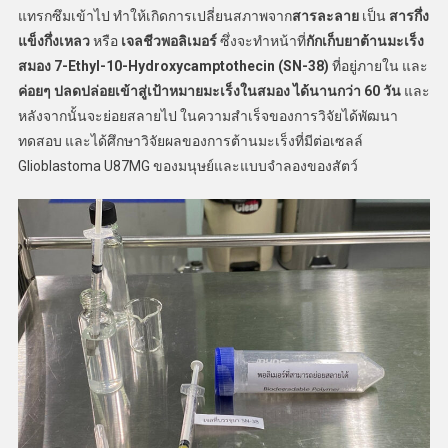
แทรกซึมเข้าไป ทำให้เกิดการเปลี่ยนสภาพจาก
สารละลาย
เป็น
สารกึ่ง
แข็งกึ่งเหลว
หรือ
เจลชีวพอลิเมอร์
ซึ่งจะทำหน้าที่
กักเก็บยาต้านมะเร็ง
สมอง
7-Ethyl-10-Hydroxycamptothecin (SN-38)
ที่อยู่ภายใน และ
ค่อยๆ
ปลดปล่อยเข้าสู่เป้าหมายมะเร็งในสมอง
ได้นานกว่า
60 วัน
และ
หลังจากนั้นจะย่อยสลายไป ในความสำเร็จของการวิจัยได้พัฒนา
ทดสอบ และได้ศึกษาวิจัยผลของการต้านมะเร็งที่มีต่อเซลล์
Glioblastoma U87MG ของมนุษย์และแบบจำลองของสัตว์