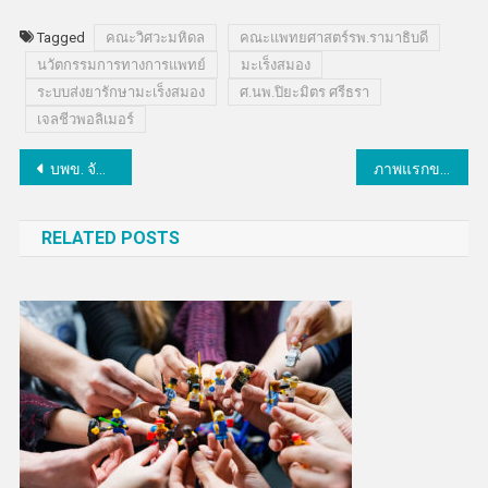
Tagged
คณะวิศวะมหิดล
คณะแพทยศาสตร์รพ.รามาธิบดี
นวัตกรรมการทางการแพทย์
มะเร็งสมอง
ระบบส่งยารักษามะเร็งสมอง
ศ.นพ.ปิยะมิตร ศรีธรา
เจลชีวพอลิเมอร์
แนะแนว
บพข. จับมือ EA หนุนงานวิจัย “ปาล์มน้ำมัน”ระดมเทคโนโลยีและนวัตกรรมพัฒนาผลิตภัณฑ์ใหม่ ขยายตลาดให้อุตสาหกรรมพลังงานไทย
ภาพแรกของหลุมดำ Sgr A* ณ ใจกลางกาแล็กซีทางช้างเผือก
เรื่อง
RELATED POSTS