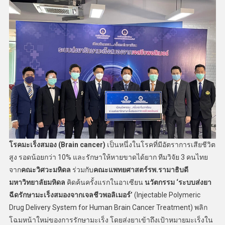
โรคมะเร็งสมอง (
Brain cancer)
เป็นหนึ่งในโรคที่มีอัตราการเสียชีวิต
สูง รอดน้อยกว่า 10% และรักษาให้หายขาดได้ยาก ทีมวิจัย 3 คนไทย
จาก
คณะวิศวะมหิดล
ร่วมกับ
คณะแพทยศาสตร์รพ.รามาธิบดี
มหาวิทยาลัยมหิดล
คิดค้นครั้งแรกในอาเซียน
นวัตกรรม
‘ระบบส่งยา
ฉีดรักษามะเร็งสมองจาก
เจลชีวพอลิเมอร์
’
(Injectable Polymeric
Drug Delivery System for Human Brain Cancer Treatment) พลิก
โฉมหน้าใหม่ของการรักษามะเร็ง โดยส่งยาเข้าถึงเป้าหมายมะเร็งใน