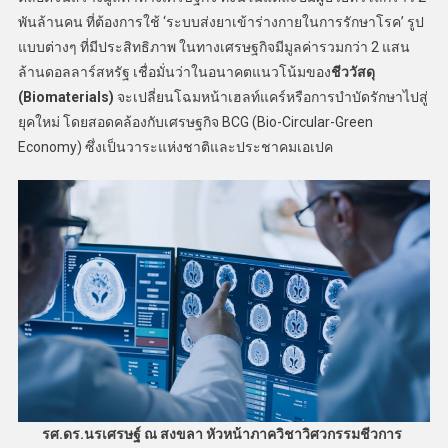
พันล้านคน ที่ต้องการใช้ ‘ระบบส่งยาเข้าร่างกายในการรักษาโรค’ รูป
แบบต่างๆ ที่มีประสิทธิภาพ ในทางเศรษฐกิจมีมูลค่ารวมกว่า 2 แสน
ล้านดอลลาร์สหรัฐ เชื่อมั่นว่าในอนาคตแนวโน้มของ
ชีววัสดุ
(Biomaterials)
จะเปลี่ยนโฉมหน้าเฮลท์แคร์หรือการบำบัดรักษาไปสู่
ยุคใหม่ โดยสอดคล้องกับเศรษฐกิจ BCG (Bio-Circular-Green
Economy) ซึ่งเป็นวาระแห่งชาติและประชาคมเอเปค
รศ.ดร.นรเศรษฐ์ ณ สงขลา หัวหน้าภาควิชาวิศวกรรมชีวการ