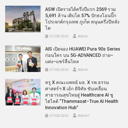
ASW เปิดรายได้ครึ่งปีแรก 2569 รวม
5,691 ล้าน เติบโต 57% ปักธงโอนบิ๊ก
โปรเจกต์กรุงเทพ ภูเก็ต หนุนครึ่งปีหลัง
โต
07/08/2026
Admin
AIS เปิดจอง HUAWEI Pura 90s Series
ก่อนใคร บน 5G-ADVANCED ถ่าย–
แต่ง–แชร์ลื่นไหล
07/08/2026
Admin
ทรู X คณะแพทย์ มธ. X รพ.ธรรม
ศาสตร์ฯ X เอ้ก ดิจิทัล ขับเคลื่อน
สาธารณสุขไทยสู่ Healthcare AI ชู
ไฮไลต์ “Thammasat–True AI Health
Innovation Hub”
07/08/2026
Admin​1