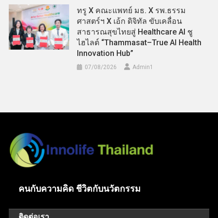
ทรู X คณะแพทย์ มธ. X รพ.ธรรม
ศาสตร์ฯ X เอ้ก ดิจิทัล ขับเคลื่อน
สาธารณสุขไทยสู่ Healthcare AI ชู
ไฮไลต์ “Thammasat–True AI Health
Innovation Hub”
07/08/2026
Admin​1
คนกับความคิด ชีวิตกับนวัตกรรม
ติดต่อเรา