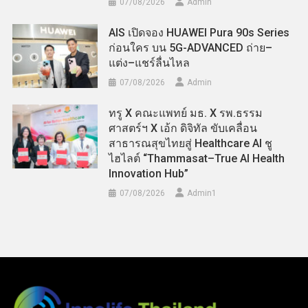
07/08/2026
Admin
AIS เปิดจอง HUAWEI Pura 90s Series
ก่อนใคร บน 5G-ADVANCED ถ่าย–
แต่ง–แชร์ลื่นไหล
07/08/2026
Admin
ทรู X คณะแพทย์ มธ. X รพ.ธรรม
ศาสตร์ฯ X เอ้ก ดิจิทัล ขับเคลื่อน
สาธารณสุขไทยสู่ Healthcare AI ชู
ไฮไลต์ “Thammasat–True AI Health
Innovation Hub”
07/08/2026
Admin​1