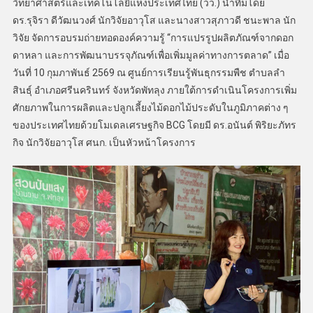
วิทยาศาสตร์และเทคโนโลยีแห่งประเทศไทย (วว.) นำทีมโดย
ดร.รุจิรา ดีวัฒนวงศ์ นักวิจัยอาวุโส และนางสาวสุภาวดี ชนะพาล นัก
วิจัย จัดการอบรมถ่ายทอดองค์ความรู้ “การแปรรูปผลิตภัณฑ์จากดอก
ดาหลา และการพัฒนาบรรจุภัณฑ์เพื่อเพิ่มมูลค่าทางการตลาด” เมื่อ
วันที่ 10 กุมภาพันธ์ 2569 ณ ศูนย์การเรียนรู้พันธุกรรมพืช ตำบลลำ
สินธุ์ อำเภอศรีนครินทร์ จังหวัดพัทลุง ภายใต้การดำเนินโครงการเพิ่ม
ศักยภาพในการผลิตและปลูกเลี้ยงไม้ดอกไม้ประดับในภูมิภาคต่าง ๆ
ของประเทศไทยด้วยโมเดลเศรษฐกิจ BCG โดยมี ดร.อนันต์ พิริยะภัทร
กิจ นักวิจัยอาวุโส ศนก. เป็นหัวหน้าโครงการ