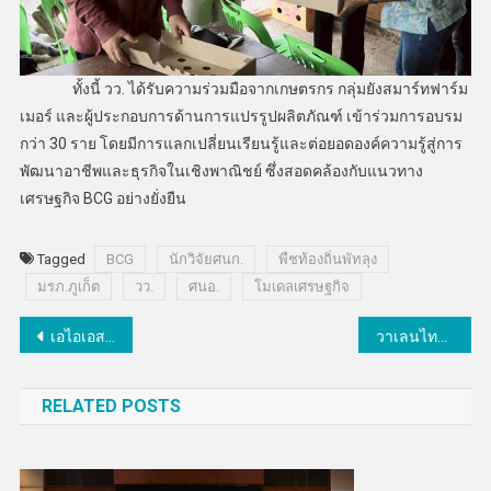
ทั้งนี้ วว. ได้รับความร่วมมือจากเกษตรกร กลุ่มยังสมาร์ทฟาร์ม
เมอร์ และผู้ประกอบการด้านการแปรรูปผลิตภัณฑ์ เข้าร่วมการอบรม
กว่า 30 ราย โดยมีการแลกเปลี่ยนเรียนรู้และต่อยอดองค์ความรู้สู่การ
พัฒนาอาชีพและธุรกิจในเชิงพาณิชย์ ซึ่งสอดคล้องกับแนวทาง
เศรษฐกิจ BCG อย่างยั่งยืน
Tagged
BCG
นักวิจัยศนก.
พืชท้องถิ่นพัทลุง
มรภ.ภูเก็ต
วว.
ศนอ.
โมเดลเศรษฐกิจ
แนะแนว
เอไอเอสขอบคุณลูกค้ากับการจัดแคมเปญ AIS 1 POINT 12 WEEKS 12 WOW มอบรางวัลใหญ่ รถ HONDA HR-V ให้ผู้โชคดี
วาเลนไทน์นี้…ทรู 5G ชวน “UP สัญญาณรัก ให้ทุกเลิฟ” บอกรักให้ดัง ส่งรักให้แรงหวานทุกโมเมนต์ แจกเน็ตฟรี 3GB แบบฉ่ำๆ
เรื่อง
RELATED POSTS