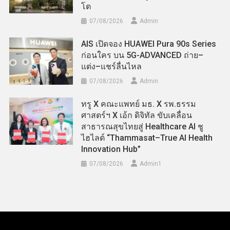
โต
07/08/2026
Admin
AIS เปิดจอง HUAWEI Pura 90s Series
ก่อนใคร บน 5G-ADVANCED ถ่าย–
แต่ง–แชร์ลื่นไหล
07/08/2026
Admin
ทรู X คณะแพทย์ มธ. X รพ.ธรรม
ศาสตร์ฯ X เอ้ก ดิจิทัล ขับเคลื่อน
สาธารณสุขไทยสู่ Healthcare AI ชู
ไฮไลต์ “Thammasat–True AI Health
Innovation Hub”
07/08/2026
Admin​1