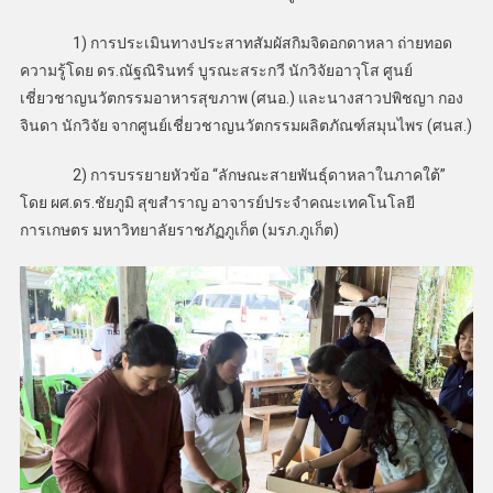
1) การประเมินทางประสาทสัมผัสกิมจิดอกดาหลา ถ่ายทอด
ความรู้โดย ดร.ณัฐณิรินทร์ บูรณะสระกวี นักวิจัยอาวุโส ศูนย์
เชี่ยวชาญนวัตกรรมอาหารสุขภาพ (ศนอ.) และนางสาวปพิชญา กอง
จินดา นักวิจัย จากศูนย์เชี่ยวชาญนวัตกรรมผลิตภัณฑ์สมุนไพร (ศนส.)
2) การบรรยายหัวข้อ “ลักษณะสายพันธุ์ดาหลาในภาคใต้”
โดย ผศ.ดร.ชัยภูมิ สุขสำราญ อาจารย์ประจำคณะเทคโนโลยี
การเกษตร มหาวิทยาลัยราชภัฏภูเก็ต (มรภ.ภูเก็ต)