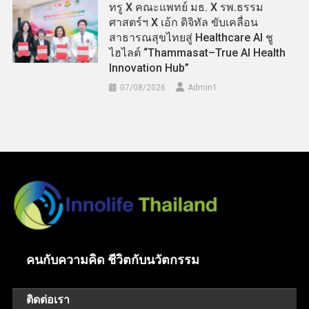
ทรู X คณะแพทย์ มธ. X รพ.ธรรม
ศาสตร์ฯ X เอ้ก ดิจิทัล ขับเคลื่อน
สาธารณสุขไทยสู่ Healthcare AI ชู
ไฮไลต์ “Thammasat–True AI Health
Innovation Hub”
07/08/2026
Admin​1
คนกับความคิด ชีวิตกับนวัตกรรม
ติดต่อเรา