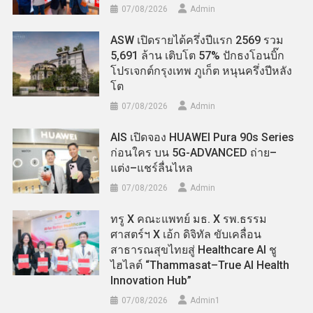
07/08/2026
Admin
ASW เปิดรายได้ครึ่งปีแรก 2569 รวม
5,691 ล้าน เติบโต 57% ปักธงโอนบิ๊ก
โปรเจกต์กรุงเทพ ภูเก็ต หนุนครึ่งปีหลัง
โต
07/08/2026
Admin
AIS เปิดจอง HUAWEI Pura 90s Series
ก่อนใคร บน 5G-ADVANCED ถ่าย–
แต่ง–แชร์ลื่นไหล
07/08/2026
Admin
ทรู X คณะแพทย์ มธ. X รพ.ธรรม
ศาสตร์ฯ X เอ้ก ดิจิทัล ขับเคลื่อน
สาธารณสุขไทยสู่ Healthcare AI ชู
ไฮไลต์ “Thammasat–True AI Health
Innovation Hub”
07/08/2026
Admin​1