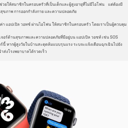
ให้สมาชิกในครอบครัวที่เป็นเด็กและผู้สูงอายุที่ไม่มีไอโฟน แต่ต้องมี
อสาร สุขภาพ การออกกำลังกาย และความปลอดภัย
้งค่า แอปเปิล วอทช์ ผ่านไอโฟน ให้สมาชิกในครอบครัว โดยเราเป็นผู้ควบคุม
ร์ด้านสุขภาพและความปลอดภัยที่มีอยู่บน แอปเปิล วอชท์ เช่น SOS
จอร์นี้ หากผู้สูงวัยในบ้านสะดุดล้มแบบรุนแรง ระบจะแจ้งเตือนฉุกเฉินไปยัง
อนำส่งโรงพยาบาลได้รวดเร็ว