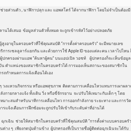
วยส่วนตัว , นาฬิกาปลุก และ แอพสโตร์ ได้จากนาฬิกา โดยไม่จำเป็นต้องมี
เสมอ ข้อมูลส่วนตัวทั้งหมด จะถูกเข้ารหัสไว้อย่างปลอดภัย
อายุในครอบครัวที่ใช้คุณสมบัติ “การตั้งค่าครอบครัว” จะมีหมายเลข
นบริการเซลลูลาร์แยกกัน และด้วยการใช้ Apple ID ของแต่ละคน เวลาไปไหน ก
ผู้ปกครองผ่านแอพ “ค้นหาผู้คน” บนแอปเปิล วอชท์ ผู้ปกครองก็จะเห็นข้อมูล
ุบัน ตำแหน่งของสมาชิกในครอบครัวได้ การมองเห็นสถานะของสมาชิกใน
ารถกำหนดการแจ้งเตือนได้เอง
งแหวนกิจกรรม หรือแอพสุขภาพ ติดตามการเคลื่อนไหวแทนการเผาผล
งกายกลางแจ้ง ทั้งเดิน วิ่ง หรือขี่จักรยาน จะปรับให้เหมาะกับเด็ก ๆ โดย
ี่เหมาะสมสำหรับนาทีการเคลื่อนไหว การออกกำลังกาย ระยะทาง และการวัด
การแจ้งเตือนการฝึกซ้อมจะถูกปรับให้เข้ากับระดับค่าที่อ่านได้
น ช่วยให้สมาชิกในครอบครัวที่ใช้คุณสมบัติ “การตั้งค่าแบบครอบครัว
นต่าง ๆ เพียงกดปุ่มด้านข้าง ผู้ปกครองที่เป็นรายชื่อผู้ติดต่อฉุกเฉินจะได้รับ