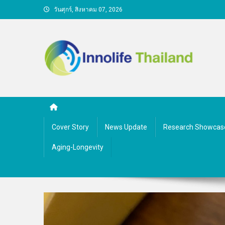
Skip
วันศุกร์, สิงหาคม 07, 2026
to
content
คนกับความคิด ชีวิตกับนว
Cover Story
News Update
Research Showcas
Aging-Longevity