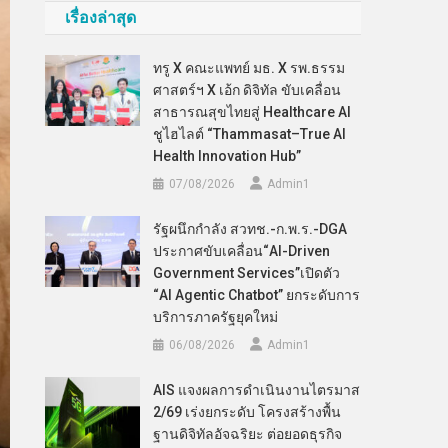
เรื่องล่าสุด
ทรู X คณะแพทย์ มธ. X รพ.ธรรม
ศาสตร์ฯ X เอ้ก ดิจิทัล ขับเคลื่อน
สาธารณสุขไทยสู่ Healthcare AI
ชูไฮไลต์ “Thammasat–True AI
Health Innovation Hub”
07/08/2026
Admin​1
รัฐผนึกกำลัง สวทช.-ก.พ.ร.-DGA
ประกาศขับเคลื่อน“AI-Driven
Government Services”เปิดตัว
“AI Agentic Chatbot” ยกระดับการ
บริการภาครัฐยุคใหม่
06/08/2026
Admin​1
AIS แจงผลการดำเนินงานไตรมาส
2/69 เร่งยกระดับ โครงสร้างพื้น
ฐานดิจิทัลอัจฉริยะ ต่อยอดธุรกิจ