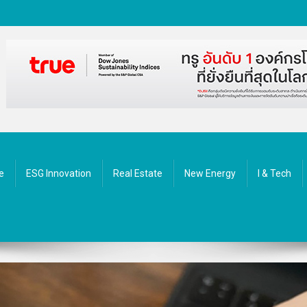
ัตกรรม
e
ESG Innovation
Real Estate
New Energy
I & Tech