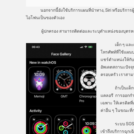
นอกจากนี้ยังใช้บริการแผนที่นำทาง, Siri หรือบริการผู้ช่
ไอโฟนเป็นของตัวเอง
ผู้ปกครอง สามารถติดต่อและระบุตำแหน่งของบุตรหลานได้
เด็ก ๆ และผู้สูง
โทรศัพท์ที่ใช้แผ
แชร์ตำแหน่งให้กับ
อัพเดตสถานะปัจจ
ครอบครัว เราสาม
ถ้าเป็นเด็กๆ ว
แคลอรี การออกกำลั
เฉพาะ ให้เครดิตท
ค่าอื่น ๆ ในขณะที่
ระบบ SOS ฉุกเฉิ
เข้าถึงบริการฉุกเฉิ