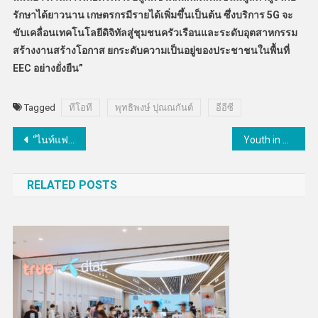
รักษาได้ยาวนาน เกษตรกรมีรายได้เพิ่มขึ้นเป็นต้น ซึ่งบริการ 5G จะ
ขับเคลื่อนเทคโนโลยีดิจิทัลสู่ชุมชนครัวเรือนและระดับอุตสาหกรรม
สร้างงานสร้างโอกาส ยกระดับความเป็นอยู่ของประชาชนในพื้นที่
EEC อย่างยั่งยืน”
Tagged
ทีโอที
พุทธิพงษ์ ปุณณกันต์
อีอีซี
แนะแนว
“ไนท์แฟรงค์” แต่งตั้งกรรมการผู้จัดการคนใหม่ ตั้งเป้าเป็นผู้นำด้านที่ปรึกษาอสังหาฯ ในไทย
Youth in Charge จุดเริ่มต้นเล็กๆ สู่ก้าวที่ยิ่งใหญ่
เรื่อง
RELATED POSTS