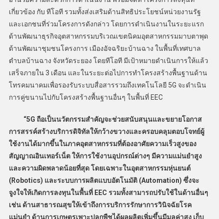
เกี่ยวข้อง กับ ทีโอที รวมทั้งส่งเสริมด้านสิทธิประโยชน์หน่วยงานรัฐ
และเอกชนที่ร่วมโครงการดังกล่าว โดยการดำเนินงานในระยะแรก
ด้านพัฒนาธุรกิจอุตสาหกรรมบริเวณเขตนิคมอุตสาหกรรมมาบตาพุด
ด้านพัฒนาชุมชนโครงการ เมืองอัจฉริยะบ้านฉาง ในพื้นที่เทศบาล
ตำบลบ้านฉาง จังหวัดระยอง โดยทีโอที มีเป้าหมายดำเนินการให้แล้ว
เสร็จภายใน 3 เดือน และในระยะต่อไปการทำโครงสร้างพื้นฐานด้าน
โทรคมนาคมเพื่อรองรับระบบสื่อสารรวมถึงเทคโนโลยี 5G จะดำเนิน
การคู่ขนานไปกับโครงสร้างพื้นฐานอื่นๆ ในพื้นที่ EEC
“5G ถือเป็นนวัตกรรมสำคัญจะช่วยสนับสนุนและขยายโอกาส
การสรรค์สร้างบริการดิจิทัลให้กว้างขวางและครอบคลุมตอบโจทย์ผู้
ใช้งานได้มากขึ้นในภาคอุตสาหกรรมที่ต้องอาศัยความเร็วสูงของ
สัญญาณอินเทอร์เน็ต ให้การใช้งานอุปกรณ์ต่างๆ มีความแม่นยำสูง
และความผิดพลาดน้อยที่สุด โดยเฉพาะในอุตสาหกรรมหุ่นยนต์
(Robotics) และระบบการผลิตแบบอัตโนมัติ (Automation) ซึ่งจะ
จูงใจให้เกิดการลงทุนในพื้นที่ EEC รวมทั้งสามารถปรับใช้ในด้านอื่นๆ
เช่น ด้านสาธารณสุขให้เข้าถึงการบริการรักษาการวินิจฉัยโรค
แม่นยำ ด้านการเกษตรเพาะปลูกพืชได้ผลผลิตเพิ่มขึ้นมีมูลค่าสูง เก็บ