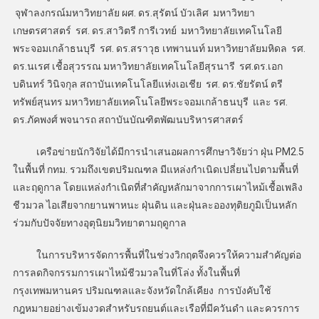
จุฬาลงกรณ์มหาวิทยาลัย ผศ. ดร.สุรัตน์ บัวเลิศ มหาวิทยา
เกษตรศาสตร์ รศ. ดร.สาวิตรี การีเวทย์ มหาวิทยาลัยเทคโนโลยี
พระจอมเกล้าธนบุรี รศ. ดร.สราวุธ เทพานนท์ มหาวิทยาลัยมหิดล รศ.
ดร.นเรศ เชื้อสุวรรณ มหาวิทยาลัยเทคโนโลยีสุรนารี รศ.ดร.เอก
บดินทร์ วินิจกุล สถาบันเทคโนโลยีแห่งเอเชีย รศ. ดร.ชัยรัตน์ ตรี
ทรัพย์สุนทร มหาวิทยาลัยเทคโนโลยีพระจอมเกล้าธนบุรี และ รศ.
ดร.ภัคพงศ์ พจนารถ สถาบันบัณฑิตพัฒนบริหารศาสตร์
เครือข่ายนักวิจัยได้มีการนำเสนอผลการศึกษาวิจัยว่า ฝุ่น PM2.5
ในพื้นที่ กทม. รวมถึงเขตปริมณฑล มีแหล่งกำเนิดเปลี่ยนไปตามพื้นที่
และฤดูกาล โดยแหล่งกำเนิดที่สำคัญหลักมาจากการเผาไหม้เชื้อเพลิง
ชีวมวล ไอเสียจากยานพาหนะ ฝุ่นดิน และฝุ่นละอองทุติยภูมิเป็นหลัก
ร่วมกับปัจจัยทางอุตุนิยมวิทยาตามฤดูกาล
ในการบริหารจัดการพื้นที่ในช่วงวิกฤตจึงควรให้ความสำคัญต่อ
การลดกิจกรรมการเผาไหม้ชีวมวลในที่โล่ง ทั้งในพื้นที่
กรุงเทพมหานคร ปริมณฑลและจังหวัดใกล้เคียง การบังคับใช้
กฎหมายอย่างเข้มงวดสำหรับรถยนต์และเรือที่มีควันดำ และควรการ