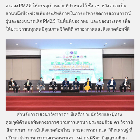
ละออง PM2.5 ให้บรรลุเป้าหมายที่กำหนดไว้ ซึ่ง วช. หวังว่าจะเป็น
ส่วนหนึ่งที่จะช่วยเพิ่มประสิทธิภาพในการบริหารจัดการสถานการณ์
ฝุ่นละอองขนาดเล็ก PM2.5 ในพื้นที่ของ กทม. และของประเทศ เพื่อ
ให้ประชาชนทุกคนมีคุณภาพชีวิตที่ดี จากอากาศและสิ่งแวดล้อมที่ดี
สำหรับการเสวนาวิชาการ ฯ มีเครือข่ายนักวิจัยและผู้ทรง
คุณวุฒิด้านมลพิษทางอากาศ ร่วมการเสวนา ประกอบด้วย ดร.วิจารย์
สิมาฉายา สถาบันสิ่งแวดล้อมไทย นายพรพรหม ณ.ส. วิกิตเศรษฐ์ ที่
ปรึกษา ผู้ว่าราชการกรุงเทพมหานคร รศ. ดร.ศิริมา ปัญญาเมธีกุล