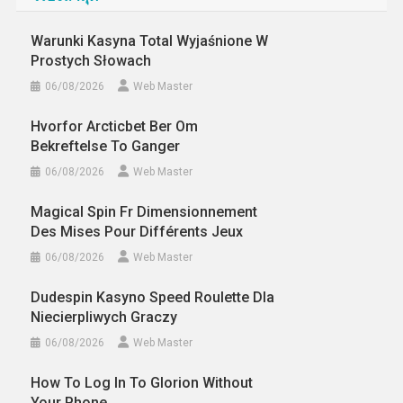
Warunki Kasyna Total Wyjaśnione W
Prostych Słowach
06/08/2026
Web Master
Hvorfor Arcticbet Ber Om
Bekreftelse To Ganger
06/08/2026
Web Master
Magical Spin Fr Dimensionnement
Des Mises Pour Différents Jeux
06/08/2026
Web Master
Dudespin Kasyno Speed Roulette Dla
Niecierpliwych Graczy
06/08/2026
Web Master
How To Log In To Glorion Without
Your Phone