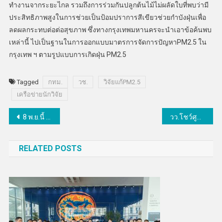
ทำงานจากระยะไกล รวมถึงการร่วมกันปลูกต้นไม้ไม่ผลัดใบที่พบว่ามี
ประสิทธิภาพสูงในการช่วยเป็นป้อมปราการสีเขียวช่วยกำบังฝุ่นเพื่อ
ลดผลกระทบต่อต่อสุขภาพ ซึ่งทางกรุงเทพมหานครจะนำเอาข้อค้นพบ
เหล่านี้ ไปเป็นฐานในการออกแบบมาตรการจัดการปัญหาPM2.5 ใน
กรุงเทพ ฯ ตามรูปแบบการเกิดฝุ่น PM2.5
Tagged
กทม.
วช.
วิจัยแก้PM2.5
เครือข่ายนักวิจัย
แนะแนว
8 พ.ย.นี้ เปิดศูนย์ธรรมาภิบาลปัญญาประดิษฐ์แห่งแรกในไทย
วว.โชว์ศูนย์การเรียนรู้โรงงานต้นแบบผลิตแอลกอฮอล์ไร้น้ำแห่งแรกของไทย
เรื่อง
RELATED POSTS