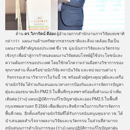
ด้าน
ดร.วิภารัตน์ ดีอ่อง
ผู้อำนวยการสำนักงานการวิจัยแห่งชาติ
กล่าวว่า แผนงานด้านทรัพยากรธรรมชาติและสิ่งแวดล้อม ถือเป็น
แผนงานที่สำคัญของประเทศ ซึ่ง วช. มุ่งเน้นการวิจัยและนวัตกรรม
เชิงรุก เพื่อนำสู่การกำหนดแผนงานวิจัยตอบโจทย์ผู้ใช้ประโยชน์และ
ความต้องการของประเทศ โดยใช้กลไกความร่วมมือทางวิชาการของ
ทุกภาคส่วน ทั้งเครือข่ายนักวิจัย สถาบันวิจัย และหน่วยงานต่าง ๆ
กิจกรรมเสวนาวิชาการในวันนี้ วช. พร้อมด้วยผู้ทรงคุณวุฒิและเครือ
ข่ายนักวิจัย ได้ร่วมกันเสนอแนวทางการป้องกันและการจัดการปัญหา
ฝุ่นละอองขนาดเล็ก PM2.5 ในพื้นที่กรุงเทพฯ พร้อมทั้งคำแนะนำเพิ่ม
เติมต่อ (ร่าง) แผนปฏิบัติการแก้ไขปัญหาฝุ่นละออง PM2.5 ในพื้นที่
กรุงเทพมหานคร ปี 2566 เพื่อเพิ่มประสิทธิภาพในการบริหารจัดการ
พื้นที่ กทม. อีกทั้งเครือข่ายนักวิจัยที่ได้รับการสนับสนุนทุนจาก วช. ได้
นำเสนอผลสำเร็จจากผลงานวิจัยและนวัตกรรม ในส่วนที่สามารถ
สนับสนุนการดำเนินการของ (ร่าง) แผนปฏิบัติการแก้ไขปัญหาฝุ่น