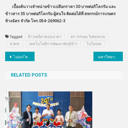
เบื้องต้นวางจำหน่ายข้าวเปลือกราคา 30 บาทต่อกิโลกรัม และ
ข้าวสาร 35 บาทต่อกิโลกรัม ผู้สนใจ ติดต่อได้ที่ สหกรณ์การเกษตร
ห้างฉัตร จำกัด โทร.054-269062-3
Tagged
ข้าวเหนียวหอมนาคา
ดร.วรรณพ วิเศษสงวน
สวทช.
เทคโนโลยีการพัฒนาพันธุ์ข้าว
ไบโอเทค
แนะแนว
“เอนก”หนุนตั้ง5ศูนย์ใหม่ส่งเสริมงานวิจัยด้านสังคม-วัฒนธรรม
มหาวิทยาลัยศรีปทุมชูหลักสูตรรองรับยุคดิจิทัล 5G เต็มรูปแบบโชว์ 3 นวัตกรรม IoT แก้ปัญหาสังคม
เรื่อง
RELATED POSTS