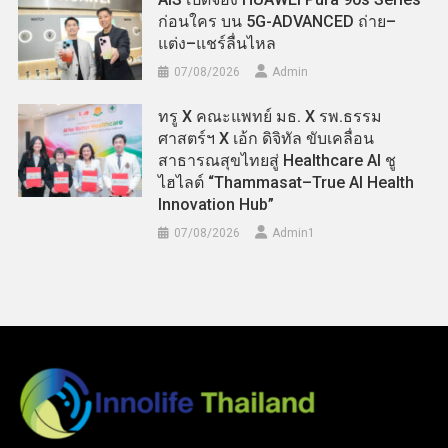
ก่อนใคร บน 5G-ADVANCED ถ่าย–
แต่ง–แชร์ลื่นไหล
07/08/2026
Admin
ทรู X คณะแพทย์ มธ. X รพ.ธรรม
ศาสตร์ฯ X เอ้ก ดิจิทัล ขับเคลื่อน
สาธารณสุขไทยสู่ Healthcare AI ชู
ไฮไลต์ “Thammasat–True AI Health
Innovation Hub”
07/08/2026
Admin​1