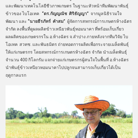
และพัฒนาเทคโนโลยีชีวภาพเกษตร ในฐานะหัวหน้าทีมพัฒนาพันธุ์
ข้าวของ ไบโอเทค
“ดร.กัญญณัช ศิริธัญญา”
จากมูลนิธิรวมใจ
พัฒนา และ
“นายธีรภัทร์ คำสม”
ผู้จัดการสหกรณ์การเกษตรห้างฉัตร
จำกัด ลงพื้นที่ดูผลผลิตข้าวเหนียวพันธุ์หอมนาคา ที่พร้อมเก็บเกี่ยว
ผลผลิตของเกษตรกรใน อ.ห้างฉัตร จ.ลำปาง ภายหลังจากทีมวิจัย ไบ
โอเทค สวทช. และพันธมิตร ถ่ายทอดการผลิตเพื่อกระจายเมล็ดพันธุ์
ให้แก่เกษตรกร โดยสหกรณ์การเกษตรห้างฉัตร จำกัด นำเมล็ดพันธุ์
จำนวน 400 กิโลกรัม แจกจ่ายแก่เกษตรกรผู้สนใจในพื้นที่ อ.ห้างฉัตร
นำพันธุ์ข้าวเหนียวหอมนาคาไปปลูกจนสามารถเก็บเกี่ยวได้เป็น
ฤดูกาลแรก