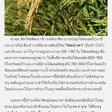
ล่าสุด..ทีมวิจัยพัฒนาข้าวเหนียวที่สามารถปลูกได้ตลอดปี (นาปี
และนาปรัง) คือ ข้าวเหนียวสายพันธุ์ใหม่
“หอมนาคา”
เป็นข้าวไม่ไว
แสง มีระยะเวลาในการปลูกประมาณ 130–140 วัน ให้ผลผลิตสูง ซึ่ง
ผลจากการทดลองปลูกพบว่า ในพื้นที่ภาคเหนือได้ผลผลิต 800–900
กิโลกรัมต่อไร่ และภาคอีสานได้ผลผลิตสูงถึง 700–800 กิโลกรัมต่อไร่
มีคุณสมบัติทนทานต่อภาวะน้ำท่วมฉับพลัน ทนแล้ง และต้านทานต่อ
โรคไหม้ โรคขอบใบแห้ง นอกจากนี้ยังมีลำต้นแข็งแรง ไม่หักล้มง่าย
ขนาดต้นสูงปานกลาง ทำให้เก็บเกี่ยวได้ง่าย สอดรับกับการทำนาสมัย
ใหม่และแนวโน้มการทำนาในอนาคตที่เครื่องจักรจะเข้ามาแทนที่
นอกจากนี้ข้าวเหนียวพันธุ์หอมนาคา ยังมีคุณสมบัติเมื่อนำไปหุง
สุกจะนุ่มเหนียวและมีกลิ่นหอม โดยทาง ไบโอเทค สวทช. ได้ยื่นขอ