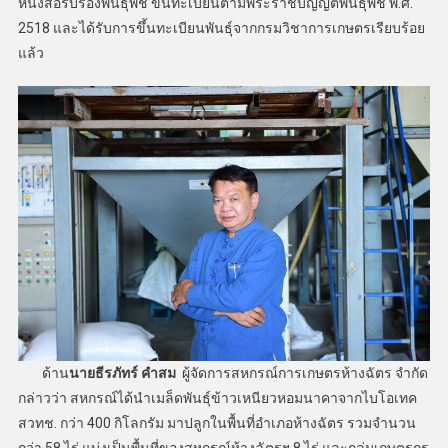
หนังสือรับรองพันธุ์พืช ขึ้นทะเบียนตามพระราชบัญญัติพันธุ์พืช พ.ศ.
2518 และได้รับการขึ้นทะเบียนพันธุ์จากกรมวิชาการเกษตรเรียบร้อย
แล้ว
ด้าน
นายธีรภัทร์ คำสม
ผู้จัดการสหกรณ์การเกษตรห้างฉัตร จำกัด
กล่าวว่า สหกรณ์ได้นำเมล็ดพันธุ์ข้าวเหนียวหอมนาคาจากไบโอเทค
สวทช. กว่า 400 กิโลกรัม มาปลูกในพื้นที่อำเภอห้างฉัตร รวมจำนวน
กว่า 58 ไร่ แบ่งเป็นพื้นที่ของสหกรณ์ห้างฉัตรฯ 8 ไร่ และกลุ่มเกษตรกร