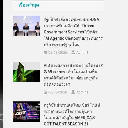
เรื่องล่าสุด
รัฐผนึกกำลัง สวทช.-ก.พ.ร.-DGA
ประกาศขับเคลื่อน“AI-Driven
Government Services”เปิดตัว
“AI Agentic Chatbot” ยกระดับการ
บริการภาครัฐยุคใหม่
06/08/2026
Admin​1
AIS แจงผลการดำเนินงานไตรมาส
2/69 เร่งยกระดับ โครงสร้างพื้น
ฐานดิจิทัลอัจฉริยะ ต่อยอดธุรกิจ
ดิจิทัลครบวงจร
06/08/2026
Admin​1
ทรูวิชั่นส์ ชวนคนไทยเชียร์ “เนเน่
รอยัล” บนเวทีโลกร่วมลุ้นทุก
โมเมนต์สำคัญใน AMERICA’S
GOT TALENT SEASON 21