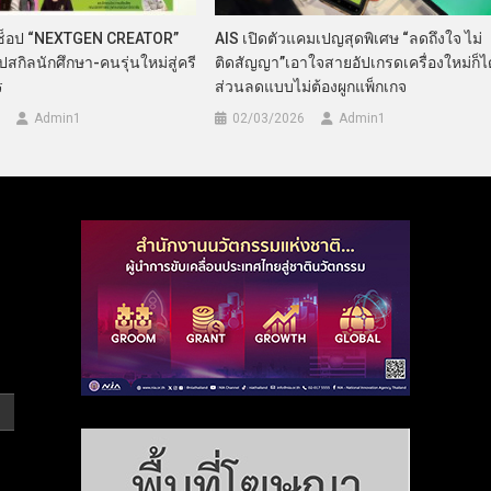
์กช็อป “NEXTGEN CREATOR”
AIS เปิดตัวแคมเปญสุดพิเศษ “ลดถึงใจ ไม่
่อัปสกิลนักศึกษา-คนรุ่นใหม่สู่ครี
ติดสัญญา”เอาใจสายอัปเกรดเครื่องใหม่ก็ได
ร
ส่วนลดแบบไม่ต้องผูกแพ็กเกจ
Admin​1
02/03/2026
Admin​1