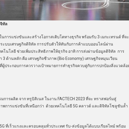
ิทัล
รแข่งขันและสร้างโอกาสเติบโตทางธุรกิจ พร้อมรับ 3 เมกะเทรนด์ ที่จะ
หรือระบบเศรษฐกิจดิจิทัล การปรับตัวให้ทันกับการค้าแบบออนไลน์ผ่าน
โลยี ช่วยเพิ่มประสิทธิภาพให้ธุรกิจ อาทิ การส่งผ่านข้อมูลดิจิทัล การ
3 ด้านหลัก คือ เศรษฐกิจชีวภาพ (Bio Economy) เศรษฐกิจหมุนเวียน
ที่ผู้ประกอบการควรวางเป้าหมายการทำธุรกิจควบคู่กับการปกป้องสิ่งแวดล้อ
รผลิต จาก ทรูบิสิเนส ในงาน FACTECH 2023 ที่จะ ทราสฟอร์มสู่
ยภาพการแข่งขันที่เหนือกว่า ด้วยเทคโนโลยี 5G คลาวด์ และดิจิทัลโซลูชันล้ำ
 5G ที่เร็วแรงและครอบคลุมทั่วประเทศ รับ-ส่งข้อมูลได้แบบเรียลไทม์ พร้อม