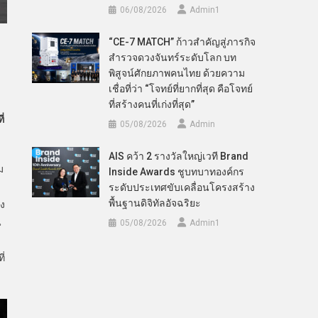
06/08/2026
Admin​1
“CE-7 MATCH” ก้าวสำคัญสู่ภารกิจ
สำรวจดวงจันทร์ระดับโลก บท
พิสูจน์ศักยภาพคนไทย ด้วยความ
เชื่อที่ว่า “โจทย์ที่ยากที่สุด คือโจทย์
ที่สร้างคนที่เก่งที่สุด”
่
05/08/2026
Admin
AIS คว้า 2 รางวัลใหญ่เวที Brand
ม
Inside Awards ชูบทบาทองค์กร
ระดับประเทศขับเคลื่อนโครงสร้าง
พื้นฐานดิจิทัลอัจฉริยะ
รง
น
05/08/2026
Admin​1
ี่