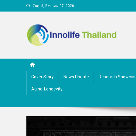
Skip
วันศุกร์, สิงหาคม 07, 2026
to
content
คนกับความคิด ชีวิตกับนว
Cover Story
News Update
Research Showcas
Aging-Longevity