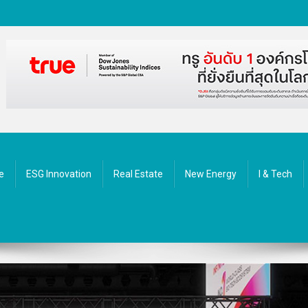
ัตกรรม
e
ESG Innovation
Real Estate
New Energy
I & Tech