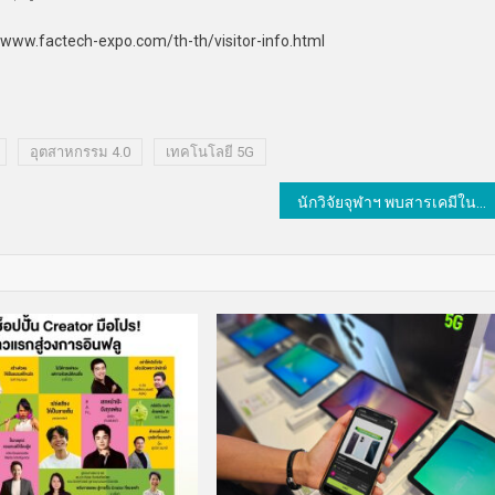
www.factech-expo.com/th-th/visitor-info.html
อุตสาหกรรม 4.0
เทคโนโลยี 5G
นักวิจัยจุฬาฯ พบสารเคมีในกลิ่นเหงื่อเผย “เครียดจัด-ซึมเศร้า” นำร่องคัดกรองสุขภาพจิตนักผจญเพลิงสำเร็จครั้งแรก!