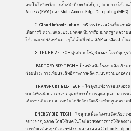
เทคโนโลยีเครือข่ายล้ำสมัยที่รองรับได้ทุกรูปแบบการใช้งาน
Access (FWA) และ Multi-Access Edge Computing (MEC)
2.
Cloud Infrastructure
– บริการโครงสร้างพื้นฐานด้
เพื่อการวิเคราะห์และประมวลผล ที่มาพร้อมมาตรฐานความปล
ใช้งานแอปพลิเคชันต่างๆ ได้เต็มที่ เช่น SAP on Cloud เป็นต
3.
TRUE BIZ-TECH
ศูนย์รวมโซลูชัน ตอบโจทย์ทุกธุร
FACTORY BIZ-TECH
– โซลูชันเพื่อโรงงานอัจฉริยะ 
ซ่อมบำรุง การเพิ่มประสิทธิภาพการผลิต ระบบความปลอดภัย
TRANSPORT BIZ-TECH
– โซลูชันเพื่อการขนส่งอัจฉ
ขนส่งที่เหนือกว่า ครอบคลุมบริการทั้งการดูแลคุณภาพการขนส่
เส้นทางเดินรถ และเทคโนโลยีกล้องอัจฉริยะช่วยดูแลความปลอด
ENERGY BIZ-TECH
– โซลูชันเพื่อพลังงานอัจฉริยะ เ
อย่างชาญฉลาด โดยใช้เทคโนโลยีช่วยจัดการการใช้พลังงา
การขับเคลื่อนธุรกิจด้วยพลังงานสะอาด ลด Carbon Footprint 