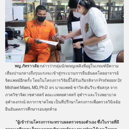
พญ.ภัทราวลัย
กล่าวว่ากลุ่มนักผจญเพลิงที่อยู่ในเกณฑ์มีความ
เสี่ยงปานกลางถึงรุนแรงจะเข้าสู่กระบวนการยืนยันผลโดยอาจารย์
จิตแพทย์อีกครั้ง โดยในโครงการวิจัยนี้ได้รับเกียรติจาก Professor Dr.
Michael Maes, MD, Ph.D. ดร.นายแพทย์ ชาวิท ตันวีระชัยสกุล จาก
ภาควิชาจิตเวชศาสตร์ คณะแพทยศาสตร์ จุฬาฯ และโรงพยาบาล
จุฬาลงกรณ์ สภากาชาดไทย เป็นที่ปรึกษาโครงการเพื่อตรวจวินิจฉัย
ยืนยันผลการศึกษารอบสุดท้าย
“ผู้เข้าร่วมโครงการจะทราบผลตรวจของตัวเอง ซึ่งในรายที่มี