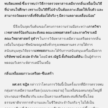
พบจิตแพทย์ ซึ่งเราพบว่าวิธีการตรวจหาสารเคมีจากกลิ่นเหงื่อเป็นวิธี
ที่น่าสนใจศึกษา เพราะเป็นวิธีที่ไม่จำเป็นต้องเจาะเลือดให้เจ็บตัว และ
สามารถวัดผลจากสิ่งที่จับต้องได้จริง ๆ มีความคลาดเคลื่อนน้อย”
นี่จึงเป็นจุดเริ่มต้นของโครงการความร่วมมือระหว่าง
ภาควิชา
เวชศาสตร์ป้องกันและสังคม คณะแพทยศาสตร์ และภาควิชาเคมี
คณะวิทยาศาสตร์ จุฬาฯ
ในการวิจัยหาสารเคมีความเครียดจากกลิ่น
เหงื่อในกลุ่มอาชีพนักผจญเพลิงทั่วกรุงเทพมหานคร ภายใต้การ
สนับสนุนทุนวิจัยจาก
แพทยสภา
และได้รับการสนับสนุนเครื่องมือจาก
บริษัทซายน์ สเปค จำกัด
โดยมี
ดร.ณัฐนี ตั้งกิจอนันต์สิน
เป็นผู้ทำการ
ทดลองวิเคราะห์สารเคมีในเหงื่อ
กลิ่นเหงื่อเผยภาวะเครียด-ซึมเศร้า
ผศ.ดร.ชฎิล
กล่าวว่าโครงการวิจัยนี้เป็นครั้งแรกที่มีการตรวจพบ
กลุ่มสารเคมีความเครียด (แบบระเหยง่าย) ในเหงื่อของคนกลุ่มใหญ่ที่
ประกอบอาชีพเดียวกัน และเป็นความเครียดสะสมที่เกิดขึ้นโดย
ธรรมชาติจากการทำงานและในชีวิตประจำวันจริง ๆ ไม่ได้เป็น