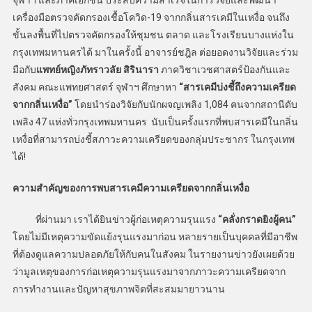
จุฬาฯ และภาคเอกชน ประสบความสำเร็จในการวิจัยและพัฒนา
เครื่องมือตรวจคัดกรองเชื้อโควิด-19 จากกลิ่นสารเคมีในเหงื่อ จนถึง
ขั้นลงพื้นที่ไปตรวจคัดกรองให้ชุมชน ตลาด และโรงเรียนบางแห่งใน
กรุงเทพมหานครได้ มาในครั้งนี้ อาจารย์ชฎิล ต่อยอดงานวิจัยและร่วม
มือกับ
แพทย์หญิงภัทราวลัย สิรินารา
ภาควิชาเวชศาสตร์ป้องกันและ
สังคม คณะแพทยศาสตร์ จุฬาฯ ศึกษาหา
“สารเคมีบ่งชี้ถึงความเครียด
จากกลิ่นเหงื่อ”
โดยนำร่องวิจัยกับนักผจญเพลิง 1,084 คนจากสถานีดับ
เพลิง 47 แห่งทั่วกรุงเทพมหานคร นับเป็นครั้งแรกที่พบสารเคมีในกลิ่น
เหงื่อที่สามารถบ่งชี้สภาวะความเครียดของกลุ่มประชากร ในกรุงเทพ
ได้!
ความสำคัญของการพบสารเคมีความเครียดจากกลิ่นเหงื่อ
ที่ผ่านมา เราได้ยินข่าวผู้ก่อเหตุความรุนแรง
“คลั่งกราดยิงผู้คน”
โดยไม่มีเหตุความขัดแย้งรุนแรงมาก่อน หลายรายเป็นบุคคลที่มีอาชีพ
ที่ต้องดูแลความปลอดภัยให้กับคนในสังคม ในรายงานข่าวยังเผยด้วย
ว่ามูลเหตุของการก่อเหตุความรุนแรงมาจากภาวะความเครียดจาก
การทำงานและปัญหาสุขภาพจิตที่สะสมมายาวนาน