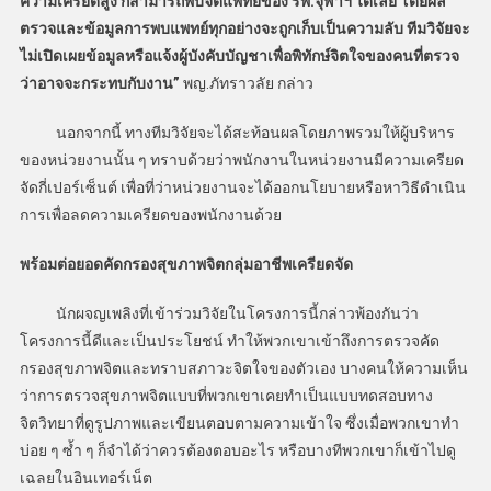
ความเครียดสูง ก็สามารถพบจิตแพทย์ของ รพ.จุฬาฯ ได้เลย โดยผล
ตรวจและข้อมูลการพบแพทย์ทุกอย่างจะถูกเก็บเป็นความลับ ทีมวิจัยจะ
ไม่เปิดเผยข้อมูลหรือแจ้งผู้บังคับบัญชาเพื่อพิทักษ์จิตใจของคนที่ตรวจ
ว่าอาจจะกระทบกับงาน”
พญ.ภัทราวลัย กล่าว
นอกจากนี้ ทางทีมวิจัยจะได้สะท้อนผลโดยภาพรวมให้ผู้บริหาร
ของหน่วยงานนั้น ๆ ทราบด้วยว่าพนักงานในหน่วยงานมีความเครียด
จัดกี่เปอร์เซ็นต์ เพื่อที่ว่าหน่วยงานจะได้ออกนโยบายหรือหาวิธีดำเนิน
การเพื่อลดความเครียดของพนักงานด้วย
พร้อมต่อยอดคัดกรองสุขภาพจิตกลุ่มอาชีพเครียดจัด
นักผจญเพลิงที่เข้าร่วมวิจัยในโครงการนี้กล่าวพ้องกันว่า
โครงการนี้ดีและเป็นประโยชน์ ทำให้พวกเขาเข้าถึงการตรวจคัด
กรองสุขภาพจิตและทราบสภาวะจิตใจของตัวเอง บางคนให้ความเห็น
ว่าการตรวจสุขภาพจิตแบบที่พวกเขาเคยทำเป็นแบบทดสอบทาง
จิตวิทยาที่ดูรูปภาพและเขียนตอบตามความเข้าใจ ซึ่งเมื่อพวกเขาทำ
บ่อย ๆ ซ้ำ ๆ ก็จำได้ว่าควรต้องตอบอะไร หรือบางทีพวกเขาก็เข้าไปดู
เฉลยในอินเทอร์เน็ต