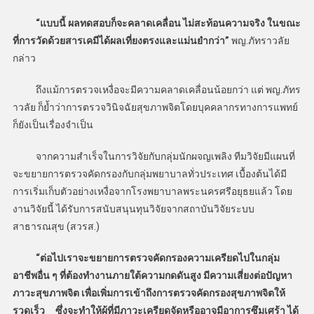
“แบบนี้ ผลทดสอบก็จะคลาดเคลื่อน ไม่สะท้อนความจริง ในขณะ
ที่การวัดด้วยสารเคมีได้ผลเที่ยงตรงและแม่นยำกว่า”
พญ.ภัทราวลัย
กล่าว
ถึงแม้การตรวจเหงื่อจะมีความคลาดเคลื่อนน้อยกว่า แต่ พญ.ภัทร
าวลัย ก็ย้ำว่าการตรวจวินิจฉัยสุขภาพจิตโดยบุคคลากรทางการแพทย์
ก็ยังเป็นเรื่องจำเป็น
จากความสำเร็จในการวิจัยกับกลุ่มนักผจญเพลิง ทีมวิจัยมีแผนที่
จะขยายการตรวจคัดกรองกับกลุ่มพยาบาลทั่วประเทศ เบื้องต้นได้มี
การเริ่มเก็บตัวอย่างเหงื่อจากโรงพยาบาลพระนครศรีอยุธยแล้ว โดย
งานวิจัยนี้ ได้รับการสนับสนุนทุนวิจัยจากสถาบันวิจัยระบบ
สาธารณสุข (สวรส.)
“ต่อไปเราจะขยายการตรวจคัดกรองความเครียดไปในกลุ่ม
อาชีพอื่น ๆ ที่ต้องทำงานภายใต้ความกดดันสูง มีความเสี่ยงต่อปัญหา
ภาวะสุขภาพจิต เพื่อเพิ่มการเข้าถึงการตรวจคัดกรองสุขภาพจิตให้
รวดเร็ว ซึ่งจะทำให้ผู้ที่มีภาวะเครียดจัดหรืออาจมีอาการซึมเศร้า ได้