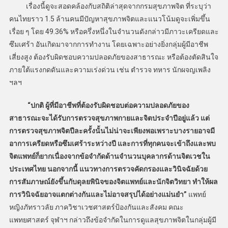
เรื่องนี้ดูจะสอดคล้องกับสถิติล่าสุดจากกรมสุขภาพจิต ที่ระบุว่า
คนไทยราว 1.5 ล้านคนมีปัญหาสุขภาพจิตและแนวโน้มดูจะเพิ่มขึ้น
เรื่อย ๆ โดย 49.36% หรือครึ่งหนึ่งในจำนวนดังกล่าวมีภาวะเครียดและ
ซึมเศร้า อันเกิดมาจากการทำงาน โดยเฉพาะอย่างยิ่งกลุ่มผู้มีอาชีพ
เสี่ยงสูง ต้องรับผิดชอบความปลอดภัยของสาธารณะ หรือต้องตัดสินใจ
ภายใต้แรงกดดันและความเร่งด่วน เช่น ตำรวจ ทหาร นักผจญเพลิง
ฯลฯ
“ปกติ ผู้ที่มีอาชีพที่ต้องรับผิดชอบต่อความปลอดภัยของ
สาธารณะจะได้รับการตรวจสุขภาพกายและจิตประจำปีอยู่แล้ว แต่
การตรวจสุขภาพจิตปีละครั้งนั้นไม่น่าจะเพียงพอเพราะบางรายอาจมี
อาการเครียดหรือซึมเศร้าระหว่างปี และการที่ทุกคนจะเข้าถึงและพบ
จิตแพทย์ก็ยากเนื่องจากข้อจำกัดด้านจำนวนบุคลากรด้านจิตเวชใน
ประเทศไทย นอกจากนี้ แนวทางการตรวจคัดกรองและวินิจฉัยด้วย
การสัมภาษณ์ยังขึ้นกับดุลยพินิจของจิตแพทย์และนักจิตวิทยา ทำให้ผล
การวินิจฉัยอาจแตกต่างกันและไม่อาจสรุปได้อย่างแม่นยำ”
แพทย์
หญิงภัทราวลัย ภาควิชาเวชศาสตร์ป้องกันและสังคม คณะ
แพทยศาสตร์ จุฬาฯ กล่าวถึงข้อจำกัดในการดูแลสุขภาพจิตในกลุ่มผู้มี