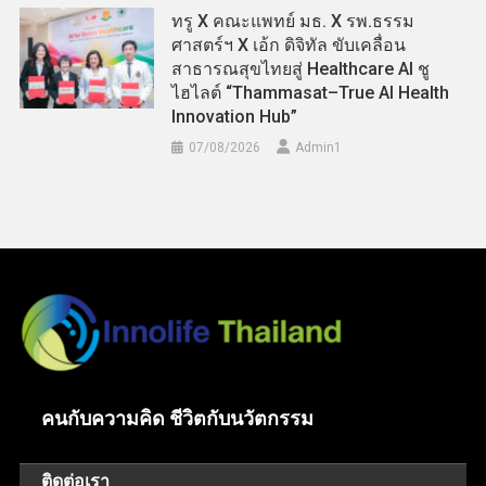
ทรู X คณะแพทย์ มธ. X รพ.ธรรม
ศาสตร์ฯ X เอ้ก ดิจิทัล ขับเคลื่อน
สาธารณสุขไทยสู่ Healthcare AI ชู
ไฮไลต์ “Thammasat–True AI Health
Innovation Hub”
07/08/2026
Admin​1
คนกับความคิด ชีวิตกับนวัตกรรม
ติดต่อเรา