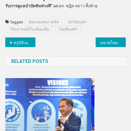
รับการดูแลบำบัดทันท่วงที”
ผศ.ดร. ชฎิล กล่าว ทิ้งท้าย
Tagged
คัดกรองสุขภาพจิต
นักวิจัยจุฬา
วิจัยสารเคมีในกลิ่นเหงื่อ
โรคซึมเศร้า
แนะแนว
ทรูบิสิเนสโชว์ดิจิทัลโซลูชันสุดล้ำ ในงาน FACTECH 2023
มหาดไทยประกาศความสำเร็จซื้อ-ขายคาร์บอนเครดิตขององค์การปกครองส่วนท้องถิ่นครั้งแรกในไทย
เรื่อง
RELATED POSTS