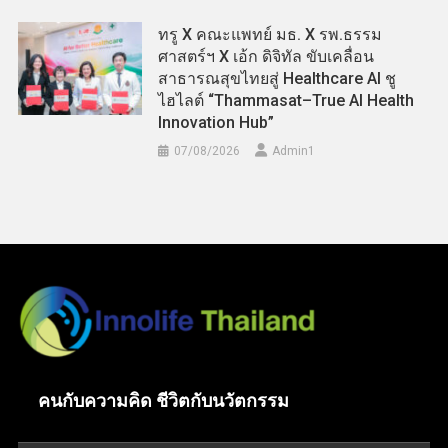
ทรู X คณะแพทย์ มธ. X รพ.ธรรม
ศาสตร์ฯ X เอ้ก ดิจิทัล ขับเคลื่อน
สาธารณสุขไทยสู่ Healthcare AI ชู
ไฮไลต์ “Thammasat–True AI Health
Innovation Hub”
07/08/2026
Admin​1
คนกับความคิด ชีวิตกับนวัตกรรม