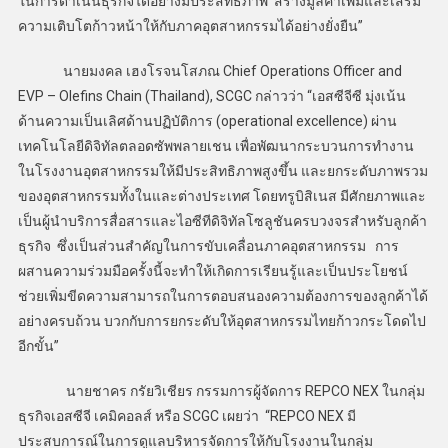
ในการดำเนินธุรกิจได้อย่างมีประสิทธิภาพ สร้างมูลค่าเพิ่มและเสริม
ความเติบโตก้าวหน้าให้กับภาคอุตสาหกรรมได้อย่างยั่งยืน”
นายมงคล เฮงโรจนโสภณ Chief Operations Officer and
EVP – Olefins Chain (Thailand), SCGC กล่าวว่า “เอสซีจีซี มุ่งเน้น
ด้านความเป็นเลิศด้านปฏิบัติการ (operational excellence) ผ่าน
เทคโนโลยีดิจิทัลตลอดซัพพลายเชน เพื่อพัฒนากระบวนการทำงาน
ในโรงงานอุตสาหกรรมให้มีประสิทธิภาพสูงขึ้น และยกระดับภาพรวม
ของอุตสาหกรรมทั้งในและต่างประเทศ โดยทรูบิสิเนส มีศักยภาพและ
เป็นผู้นำบริการสื่อสารและไอซีทีดิจิทัลโซลูชันครบวงจรสำหรับลูกค้า
ธุรกิจ ซึ่งเป็นส่วนสำคัญในการขับเคลื่อนภาคอุตสาหกรรม การ
ผสานความร่วมมือครั้งนี้จะทำให้เกิดการเรียนรู้และเป็นประโยชน์
ช่วยเพิ่มขีดความสามารถในการตอบสนองความต้องการของลูกค้าได้
อย่างครบถ้วน บวกกับการยกระดับให้อุตสาหกรรมไทยก้าวกระโดดไป
อีกขั้น”
นายชาคร กรัยวิเชียร กรรมการผู้จัดการ REPCO NEX ในกลุ่ม
ธุรกิจเอสซีจี เคมิคอลส์ หรือ SCGC เผยว่า “REPCO NEX มี
ประสบการณ์ในการดูแลบริหารจัดการให้กับโรงงานในกลุ่ม