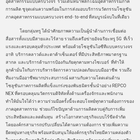
อุตสาหกรรมแบบครบวงจร ร่วมเดินหน้าพลิกโฉมอุตสาหกรรมภาค
การผลิต ชูจุดเด่นความพร้อมในการส่งมอบบริการนวัตกรรมโซลูชัน
ภาคอุตสาหกรรมแบบครบวงจร end- to-end ที่สมบูรณ์จบในที่เดียว
โดยกลุ่มทรู ได้นำศักยภาพความเป็นผู้นำด้านการเชื่อมต่อ
สื่อสารทั้งแบบมีสายและไร้สาย รวมถึงเครือข่ายอัจฉริยะทรู 5G ที่เร็ว
แรงและครอบคลุมทั่วประเทศ พร้อมด้วยโซลูชันไอซีทีแบบครบวงจร
อาทิ บริการคลาวด์และดาต้าเซ็นเตอร์ ที่มีประสิทธิภาพมาตรฐาน
สากล และบริการด้านการป้องกันภัยคุกคามทางไซเบอร์ ที่ทำให้
ลูกค้ามั่นใจกับการบริหารจัดการความปลอดภัยแบบมืออาชีพ รวมถึง
ทีมงานมืออาชีพมากประสบการณ์ ผสานกับความโดดเด่นด้าน
โซลูชันภาคการผลิตที่แข็งแกร่งของพันธมิตรชั้นนำอย่าง REPCO
NEX ที่ครอบคลุมนวัตกรรมดิจิทัลทั้งด้านเครื่องจักรและพนักงาน
ทำให้มั่นใจได้ว่า ความร่วมมือครั้งนี้จะตอบโจทย์ทุกความต้องการของ
ภาคอุตสาหกรรม ช่วยแก้ไขปัญหาด้านการผลิตควบคู่กับการเพิ่ม
ประสิทธิผลและลดต้นทุน สร้างโอกาสทางธุรกิจแบบไร้ขีดจำกัด
โดยองค์กรสามารถปรับเปลี่ยนได้ตามความต้องการ ช่วยเพิ่มความ
ยืดหยุ่นทางธุรกิจ พร้อมสนับสนุนให้องค์กรธุรกิจไทยมีความคล่องตัว