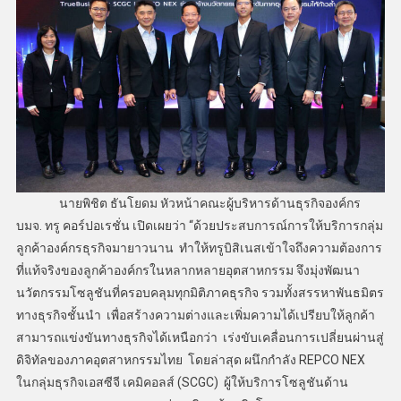
นายพิชิต ธันโยดม หัวหน้าคณะผู้บริหารด้านธุรกิจองค์กร
บมจ. ทรู คอร์ปอเรชั่น เปิดเผยว่า “ด้วยประสบการณ์การให้บริการกลุ่ม
ลูกค้าองค์กรธุรกิจมายาวนาน ทำให้ทรูบิสิเนสเข้าใจถึงความต้องการ
ที่แท้จริงของลูกค้าองค์กรในหลากหลายอุตสาหกรรม จึงมุ่งพัฒนา
นวัตกรรมโซลูชันที่ครอบคลุมทุกมิติภาคธุรกิจ รวมทั้งสรรหาพันธมิตร
ทางธุรกิจชั้นนำ เพื่อสร้างความต่างและเพิ่มความได้เปรียบให้ลูกค้า
สามารถแข่งขันทางธุรกิจได้เหนือกว่า เร่งขับเคลื่อนการเปลี่ยนผ่านสู่
ดิจิทัลของภาคอุตสาหกรรมไทย โดยล่าสุด ผนึกกำลัง REPCO NEX
ในกลุ่มธุรกิจเอสซีจี เคมิคอลส์ (SCGC) ผู้ให้บริการโซลูชันด้าน