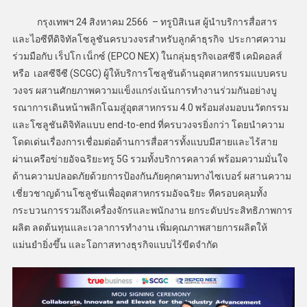
กรุงเทพฯ 24 สิงหาคม 2566 – ทรูบิสิเนส ผู้นำบริการสื่อสาร
และไอซีทีดิจิทัลโซลูชันครบวงจรสำหรับลูกค้าธุรกิจ ประกาศความ
ร่วมมือกับ เร็ปโก เน็กซ์ (EPCO NEX) ในกลุ่มธุรกิจเอสซีจี เคมิคอลส์
หรือ เอสซีจีซี (SCGC) ผู้ให้บริการโซลูชันด้านอุตสาหกรรมแบบครบ
วงจร ผสานศักยภาพความแข็งแกร่งเน้นการทำงานร่วมกันอย่างบู
รณาการเดินหน้าพลิกโฉมสู่อุตสาหกรรม 4.0 พร้อมส่งมอบนวัตกรรม
และโซลูชันดิจิทัลแบบ end-to-end ที่ครบวงจรยิ่งกว่า โดยนำความ
โดดเด่นเรื่องการเชื่อมต่อด้านการสื่อสารทั้งแบบมีสายและไร้สาย
ผ่านเครือข่ายอัจฉริยะทรู 5G รวมทั้งบริการคลาวด์ พร้อมความมั่นใจ
ด้านความปลอดภัยด้วยการป้องกันภัยคุกคามทางไซเบอร์ ผสานความ
เชี่ยวชาญด้านโซลูชันเพื่ออุตสาหกรรมอัจฉริยะ ทีครอบคลุมทั้ง
กระบวนการรวมถึงเครื่องจักรและพนักงาน ยกระดับประสิทธิภาพการ
ผลิต ลดต้นทุนและเวลาการทำงาน เพิ่มคุณภาพสายการผลิตให้
แม่นยำยิ่งขึ้น และโอกาสทางธุรกิจแบบไร้ขีดจำกัด