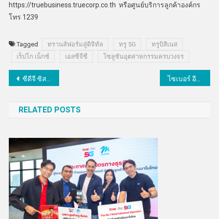
https://truebusiness.truecorp.co.th หรือศูนย์บริการลูกค้าองค์กร
โทร 1239
Tagged
ทรานส์ฟอร์มสู่ดิจิทัล
ทรู 5G
ทรูบิสิเนส
เร็ปโก เน็กซ์
เอสซีจีซี
โซลูชันอุตสาหกรรมครบวงจร
แนะแนว
ซีดีจี ซิสเต็มส์ ส่งซอฟต์แวร์ FlowSoft as a Service ตอบโจทย์ e-Office
ไซเบอร์ อีลีท จับมือคลาวด์สไตรก์ ใช้เทคโนโลยีช่วยองค์กรเผชิญเหตุโจมตีทางไซเบอร์
เรื่อง
RELATED POSTS