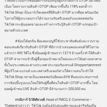
ไว้ที่เดียว เป็นการต่อยอดการสนับสนุนผู้ประกอบการ OTOP อย่างต่อ
เนื่อง โดยรวบรวมสินค้า OTOP เพิ่มมากขึ้นถึง 118% ตอกย้ำว่า
TikTok Shop เป็นมาร์เก็ตเพลสที่มีสินค้า OTOP มากที่สุด พร้อมเปิด
โอกาสให้ผู้ประกอบการได้ร่วมงานกับครีเอเตอร์บนแพลตฟอร์ม
TikTok กระตุ้นยอดขายและสร้างการรับรู้สินค้า OTOP แก่กลุ่มเป้า
หมายทั่วประเทศ
#ช้อปได้ทุกถิ่น คือแคมเปญที่ใช้ประชาสัมพันธ์และรวบรวม
คอนเทนต์เกี่ยวกับสินค้า OTOP ที่มีการนำเสนอคอนเทนต์วิดีโอรวม
แล้วกว่า 495 วิดีโอ ซึ่งมียอดผู้เข้าชมกว่า 137.9 ล้านครั้ง ทำให้สินค้า
OTOP สามารถเข้าถึงผู้ซื้อกลุ่มเป้าหมายใหม่และเก่าได้อย่างมหาศาล
ทั้งในประเทศและต่างประเทศ ประกอบกับเทรนด์ Shoppertainment
ที่ผู้บริโภค แบรนด์ และเหล่าครีเอเตอร์ต่างให้ความสนใจ ทำให้
TikTok Shop กลายเป็นแพลตฟอร์มอีคอมเมิร์ซ์ ที่มอบประสบการณ์
การช้อปปิ้งรูปแบบใหม่ให้กับผู้ซื้อที่สนใจสินค้า OTOP มากขึ้น โดย
ยอดผู้เข้าชม LIVE สินค้า OTOP มีจำนวนกว่า 200,000 คน
กรณิการ์ นิวัติศัยวงศ์
, Head of FMCG, E-Commerce –
Thailand กล่าวว่า TikTok มุ่งมั่นสนับสนุนผู้ขายและธุรกิจท้องถิ่น