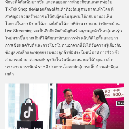
ทักษะดิจิทัลเพิ่มมากขึ้น และต่อยอดการทำธุรกิจบนแพลตฟอร์ม
TikTok Shop ส่งต่อเอกลักษณ์สินค้าท้องถิ่นสู่สายตาคนทั่วโลก ที่
สำคัญยังช่วยสร้างอาชีพให้กับผู้คนในชุมชน ได้กลับมามองเห็น
โอกาสในการมีรายได้อย่างยั่งยืนได้จากที่บ้าน เราคาดว่าทักษะด้าน
Live Streaming จะเป็นอีกปัจจัยสำคัญที่สร้างฐานลูกค้าในกลุ่มคนรุ่น
ใหม่มากขึ้น จากเดิมที่ได้พัฒนาทักษะการทำ คลิปวิดีโอสั้นและยาว
การเขียนสคริปต์ และการโปรโมท นอกจากนี้ยังได้รับความรู้เกี่ยวกับ
ข้อมูลเชิงลึกและพฤติกรรมของลูกค้าที่มีประโยชน์ อาทิ การรีวิว ซึ่ง
สามารถนำมาต่อยอดกับธุรกิจในวันนี้และอนาคตได้” คุณวาล์ว-
นางสาวนาราพิมพ์ ราชลี ประธานโอทอปกลุ่มกระติ๊บข้าวคล้าพิกุล
เกล้า