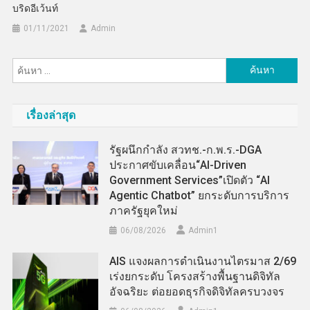
บริดอีเว้นท์
01/11/2021
Admin
ค้นหา
สำหรับ:
เรื่องล่าสุด
รัฐผนึกกำลัง สวทช.-ก.พ.ร.-DGA
ประกาศขับเคลื่อน“AI-Driven
Government Services”เปิดตัว “AI
Agentic Chatbot” ยกระดับการบริการ
ภาครัฐยุคใหม่
06/08/2026
Admin​1
AIS แจงผลการดำเนินงานไตรมาส 2/69
เร่งยกระดับ โครงสร้างพื้นฐานดิจิทัล
อัจฉริยะ ต่อยอดธุรกิจดิจิทัลครบวงจร