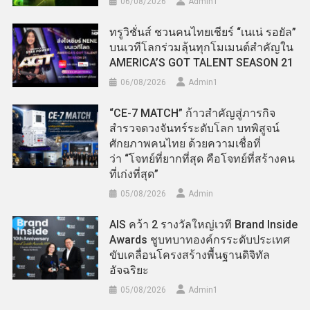
06/08/2026
Admin​1
ทรูวิชั่นส์ ชวนคนไทยเชียร์ “เนเน่ รอยัล”
บนเวทีโลกร่วมลุ้นทุกโมเมนต์สำคัญใน
AMERICA’S GOT TALENT SEASON 21
06/08/2026
Admin​1
“CE-7 MATCH” ก้าวสำคัญสู่ภารกิจ
สำรวจดวงจันทร์ระดับโลก บทพิสูจน์
ศักยภาพคนไทย ด้วยความเชื่อที่
ว่า “โจทย์ที่ยากที่สุด คือโจทย์ที่สร้างคน
ที่เก่งที่สุด”
05/08/2026
Admin
AIS คว้า 2 รางวัลใหญ่เวที Brand Inside
Awards ชูบทบาทองค์กรระดับประเทศ
ขับเคลื่อนโครงสร้างพื้นฐานดิจิทัล
อัจฉริยะ
05/08/2026
Admin​1