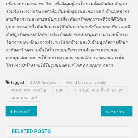
หรือควบรวมสหสาขาวิชา เพื่อดึงดูดผู้สนใจ รวมทั้งผลักดันหลักสูตร
ร่วมกันระหว่างประเทศ เพื่อเป็นหลักสูตรแห่งอนาคต 2.ด้านบุคลากร
สายวิชาการและสายสนับสนุนที่จะต้องสร้างคุณภาพชีวิตที่ดีให้แก่
บุคลากรเหล่านี้ เพื่อเกิดความรู้สึกมั่นคงปลอดภัยในสายอาชีพ และที่
สำคัญเรื่องของสวัสดิการที่จะต้องมีการสนับสนุนความก้าวหน้าทาง
วิชาการและทักษะการทำงานในทุกด้าน และ3.ด้านธุรกิจการศึกษา
จะต้องสร้างความมั่นใจในระบบบริหารงานด้วยการตรวจสอบ
ควบคุม ติดตามการใช้งบประมาณอย่างละเอียด รอบคอบและเพิ่ม
โครงการสร้างรายได้ในรูปแบบต่างๆ“ ผศ.ดร.คณกร กล่าว
Tagged
SOAR Analysis
World Class University
ดร.คณกร สว่างเจริญ
มบส.
ราชภัฏบ้านสมเด็จเจ้าพระยา
แผนยุทธศาสตร์
แนะแนว
Figma จับมือ Seven Peaks รุกตลาดในไทย
รอชมงานวิจัย BCG Implementation พลิกโฉมประเทศใน “ NAC2024 ”
เรื่อง
RELATED POSTS