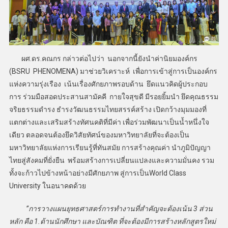
ผศ.ดร.คณกร กล่าวต่อไปว่า นอกจากนี้ยังนำค่านิยมองค์กร
(BSRU PHENOMENA) มาช่วยวิเคราะห์ เพื่อการเข้าสู่การเป็นองค์กร
แห่งความรุ่งเรือง เน้นเรื่องศักยภาพรอบด้าน ยึดแนวคิดผู้ประกอบ
การ ร่วมมือสอดประสานสามัคคี กายใจสุขดี มีรอยยิ้มนำ ยึดคุณธรรม
จริยธรรมดำรง ธำรงวัฒนธรรมไทยสรรค์สร้าง เปิดกว้างมุมมองที่
แตกต่างและเสริมสร้างทัศนคติที่มีค่า เพื่อร่วมพัฒนาเป็นน้ำหนึ่งใจ
เดียว ตลอดจนต้องยึดวิสัยทัศน์ของมหาวิทยาลัยที่จะต้องเป็น
มหาวิทยาลัยแห่งการเรียนรู้ที่ทันสมัย การสร้างคุณค่า นำภูมิปัญญา
ไทยสู่สังคมที่ยั่งยืน พร้อมสร้างการเปลี่ยนแปลงและความมั่นคง รวม
ทั้งจะก้าวไปข้างหน้าอย่างมีศักยภาพ สู่การเป็นWorld Class
University ในอนาคตด้วย
”การวางแผนยุทธศาสตร์การทำงานที่สำคัญจะต้องเน้น 3 ส่วน
หลัก คือ 1.ด้านนักศึกษา และบัณฑิต ที่จะต้องมีการสร้างหลักสูตรใหม่