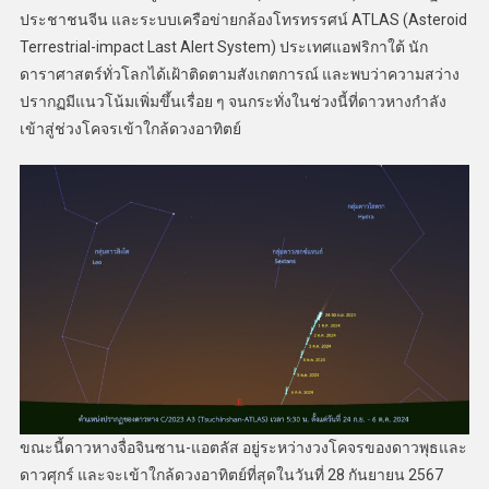
ประชาชนจีน และระบบเครือข่ายกล้องโทรทรรศน์ ATLAS (Asteroid
Terrestrial-impact Last Alert System) ประเทศแอฟริกาใต้ นัก
ดาราศาสตร์ทั่วโลกได้เฝ้าติดตามสังเกตการณ์ และพบว่าความสว่าง
ปรากฏมีแนวโน้มเพิ่มขึ้นเรื่อย ๆ จนกระทั่งในช่วงนี้ที่ดาวหางกำลัง
เข้าสู่ช่วงโคจรเข้าใกล้ดวงอาทิตย์
ขณะนี้ดาวหางจื่อจินซาน-แอตลัส อยู่ระหว่างวงโคจรของดาวพุธและ
ดาวศุกร์ และจะเข้าใกล้ดวงอาทิตย์ที่สุดในวันที่ 28 กันยายน 2567