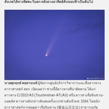
สังเกตได้ทางทิศตะวันตก หลังดวงอาทิตย์ลับขอบฟ้าเป็นต้นไป
นายศุภฤกษ์ คฤหานนท์
ผู้จัดการศูนย์บริการวิชาการและสื่อสารทาง
ดาราศาสตร์ สดร. เปิดเผยว่า ช่วงนี้มีดาวหางที่น่าติดตาม ได้แก่
ดาวหาง C/2023 A3 (Tsuchinshan-ATLAS) หรือ ดาวหางจื่อจินซาน-
แอตลัส ดาวหางดังกล่าวค้นพบครั้งแรกช่วงต้นปี พ.ศ. 2566 โดยนัก
ดาราศาสตร์จากหอดูดาวจื่อจินซาน (紫金山天文台) สาธารณรัฐ