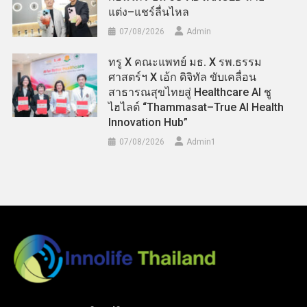
แต่ง–แชร์ลื่นไหล
07/08/2026
Admin
ทรู X คณะแพทย์ มธ. X รพ.ธรรม
ศาสตร์ฯ X เอ้ก ดิจิทัล ขับเคลื่อน
สาธารณสุขไทยสู่ Healthcare AI ชู
ไฮไลต์ “Thammasat–True AI Health
Innovation Hub”
07/08/2026
Admin​1