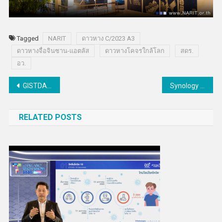
Tagged
NARIT
ดาวหาง C/2023 A3
ดาวหางจื่อจินซาน-แอตลัส
ดาวหางโคจรใกล้โลก
สดร.
อว.
แนะแนว
GISTDA เผยภาพดาวเทียมพบน้ำท่วมขังบริเวณพื้นที่บางส่วนของภาคตะวันออกเฉียงเหนือแล้วกว่า4แสนไร่
Synology เตรียมจัด “Synology Solution Day 2024” ชูโซลูชัน ตอบโจทย์องค์กรยุค AI
เรื่อง
RELATED POSTS