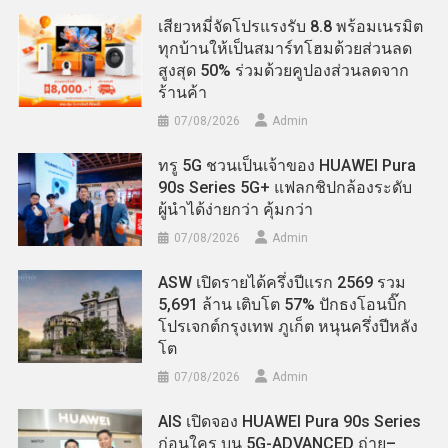
เสียวหมี่จัดโปรแรงรับ 8.8 พร้อมเนรมิต
ทุกบ้านให้เป็นสมาร์ทโฮมด้วยส่วนลด
สูงสุด 50% ร่วมด้วยคูปองส่วนลดจาก
ร้านค้า
07/08/2026
Admin
ทรู 5G ชวนเป็นเจ้าของ HUAWEI Pura
90s Series 5G+ แฟลกชิปกล้องระดับ
ผู้นำได้ง่ายกว่า คุ้มกว่า
07/08/2026
Admin
ASW เปิดรายได้ครึ่งปีแรก 2569 รวม
5,691 ล้าน เติบโต 57% ปักธงโอนบิ๊ก
โปรเจกต์กรุงเทพ ภูเก็ต หนุนครึ่งปีหลัง
โต
07/08/2026
Admin
AIS เปิดจอง HUAWEI Pura 90s Series
ก่อนใคร บน 5G-ADVANCED ถ่าย–