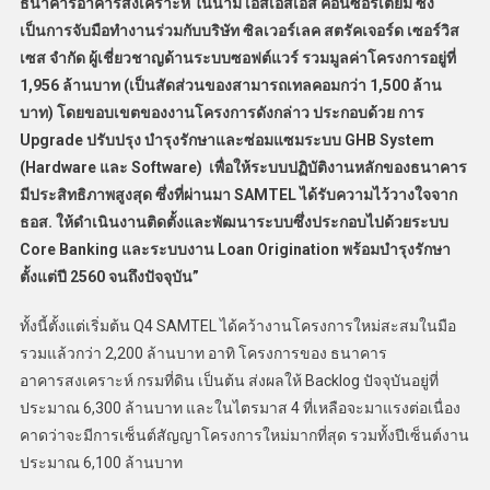
ธนาคารอาคารสงเคราะห์ ในนาม เอสเอสเอส คอนซอร์เตียม ซึ่ง
เป็นการจับมือทำงานร่วมกับบริษัท ซิลเวอร์เลค สตรัคเจอร์ด เซอร์วิส
เซส จำกัด ผู้เชี่ยวชาญด้านระบบซอฟต์แวร์ รวมมูลค่าโครงการอยู่ที่
1,956
ล้านบาท (เป็นสัดส่วนของสามารถเทลคอมกว่า
1,500
ล้าน
บาท) โดยขอบเขตของงานโครงการดังกล่าว ประกอบด้วย การ
Upgrade
ปรับปรุง บำรุงรักษาและซ่อมแซมระบบ
GHB System
(Hardware
และ
Software)
เพื่อให้ระบบปฏิบัติงานหลักของธนาคาร
มีประสิทธิภาพสูงสุด ซึ่งที่ผ่านมา
SAMTEL
ได้รับความไว้วางใจจาก
ธอส. ให้ดำเนินงานติดตั้งและพัฒนาระบบซึ่งประกอบไปด้วยระบบ
Core Banking
และระบบงาน
Loan Origination
พร้อมบำรุงรักษา
ตั้งแต่ปี
2560
จนถึงปัจจุบัน”
ทั้งนี้ตั้งแต่เริ่มต้น Q4 SAMTEL ได้คว้างานโครงการใหม่สะสมในมือ
รวมแล้วกว่า 2,200 ล้านบาท อาทิ โครงการของ ธนาคาร
อาคารสงเคราะห์ กรมที่ดิน เป็นต้น ส่งผลให้ Backlog ปัจจุบันอยู่ที่
ประมาณ 6,300 ล้านบาท และในไตรมาส 4 ที่เหลือจะมาแรงต่อเนื่อง
คาดว่าจะมีการเซ็นต์สัญญาโครงการใหม่มากที่สุด รวมทั้งปีเซ็นต์งาน
ประมาณ 6,100 ล้านบาท