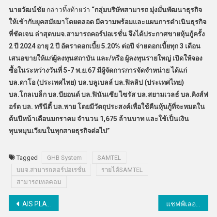
นายวัฒน์ชัย
กล่าวทิ้งท้ายว่า
“
กลุ่มบริษัทสามารถ มุ่งมั่นพัฒนาธุรกิจ
ให้เข้ากับยุคสมัยมาโดยตลอด มีความพร้อมและแผนการดำเนินธุรกิจ
ที่ชัดเจน ล่าสุดบมจ.สามารถคอร์ปอเรชั่น จึงได้ประกาศขายหุ้นกู้ครั้ง
2
ปี
2024
อายุ
2
ปี อัตราดอกเบี้ย
5.20%
ต่อปี จ่ายดอกเบี้ยทุก
3
เดือน
เสนอขายให้แก่ผู้ลงทุนสถาบัน และ/หรือ ผู้ลงทุนรายใหญ่ เปิดให้จอง
ซื้อในระหว่างวันที่
5-7
พ.ย.
67
มีผู้จัดการการจัดจำหน่าย ได้แก่
บล.ดาโอ (ประเทศไทย) บล.บลูเบลล์ บล.ฟิลลิป (ประเทศไทย)
บล.โกลเบล็ก บล.บียอนด์ บล.ฟินันเซีย ไซรัส บล.สยามเวลธ์ บล.คิงส์ฟ
อร์ด บล. ทรีนีตี้ บล.พาย โดยมีวัตถุประสงค์เพื่อใช้คืนหุ้นกู้ที่จะหมดใน
ต้นปีหน้าเดือนมกราคม จำนวน
1,675
ล้านบาท และใช้เป็นเงิน
ทุนหมุนเวียนในทุกสายธุรกิจต่อไป
”
Tagged
GHB System
SAMTEL
บมจ.สามารถคอร์ปอเรชั่น
รายได้SAMTEL
สามารถเทลคอม
แนะแนว
AIS PLAY เปิดลิสต์ 5 คอนเทนต์ชวนขนหัวลุก ต้อนรับฮาโลวีน
แชฟฟ์เลอร์เปิดศูนย์จัดเก็บและกระจายสินค้าอะไหล่ทดแทนยานยนต์แห่งใหม่ในไทย