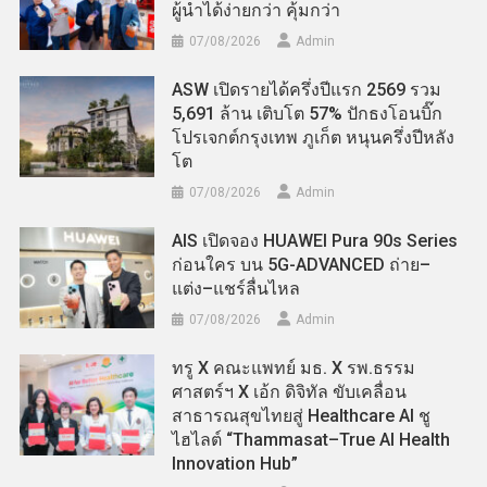
ผู้นำได้ง่ายกว่า คุ้มกว่า
07/08/2026
Admin
ASW เปิดรายได้ครึ่งปีแรก 2569 รวม
5,691 ล้าน เติบโต 57% ปักธงโอนบิ๊ก
โปรเจกต์กรุงเทพ ภูเก็ต หนุนครึ่งปีหลัง
โต
07/08/2026
Admin
AIS เปิดจอง HUAWEI Pura 90s Series
ก่อนใคร บน 5G-ADVANCED ถ่าย–
แต่ง–แชร์ลื่นไหล
07/08/2026
Admin
ทรู X คณะแพทย์ มธ. X รพ.ธรรม
ศาสตร์ฯ X เอ้ก ดิจิทัล ขับเคลื่อน
สาธารณสุขไทยสู่ Healthcare AI ชู
ไฮไลต์ “Thammasat–True AI Health
Innovation Hub”