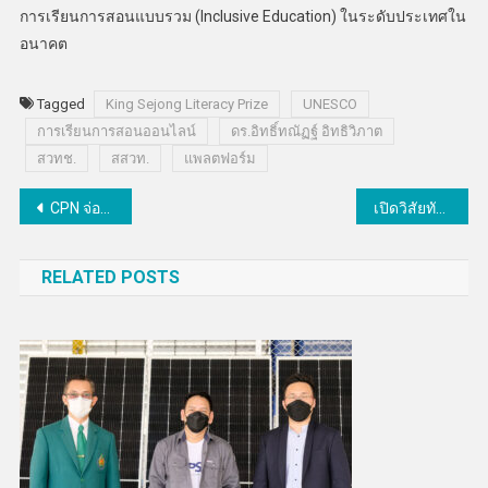
การเรียนการสอนแบบรวม (Inclusive Education) ในระดับประเทศใน
อนาคต
Tagged
King Sejong Literacy Prize
UNESCO
การเรียนการสอนออนไลน์
ดร.อิทธิ์ทณัฏฐ์ อิทธิวิภาต
สวทช.
สสวท.
แพลตฟอร์ม
แนะแนว
CPN จ่อเปิด “GO Hotel กรุงเทพ สุวรรณภูมิ แอร์พอร์ต” ปลายปี 68 ขยายเพิ่มอีก 25 โรงแรมทั่วประเทศใน 5 ปี
เปิดวิสัยทัศน์ ETDA ปี 69 เร่งสร้าง Digital Trust
เรื่อง
RELATED POSTS