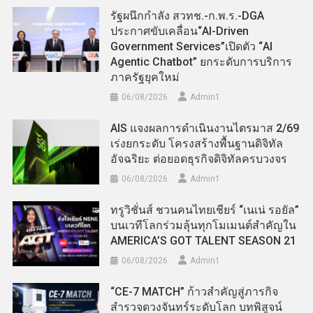
รัฐผนึกกำลัง สวทช.-ก.พ.ร.-DGA
ประกาศขับเคลื่อน“AI-Driven
Government Services”เปิดตัว “AI
Agentic Chatbot” ยกระดับการบริการ
ภาครัฐยุคใหม่
06/08/2026
Admin​1
AIS แจงผลการดำเนินงานไตรมาส 2/69
เร่งยกระดับ โครงสร้างพื้นฐานดิจิทัล
อัจฉริยะ ต่อยอดธุรกิจดิจิทัลครบวงจร
06/08/2026
Admin​1
ทรูวิชั่นส์ ชวนคนไทยเชียร์ “เนเน่ รอยัล”
บนเวทีโลกร่วมลุ้นทุกโมเมนต์สำคัญใน
AMERICA’S GOT TALENT SEASON 21
06/08/2026
Admin​1
“CE-7 MATCH” ก้าวสำคัญสู่ภารกิจ
สำรวจดวงจันทร์ระดับโลก บทพิสูจน์