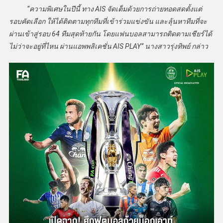
“
ความพิเศษในปีนี้ ทาง
AIS
จัดเต็มด้วยการถ่ายทอดสดตั้งแต่
รอบคัดเลือก ให้ได้ติดตามทุกทีมที่เข้าร่วมแข่งขัน และลุ้นหาทีมที่จะ
ผ่านเข้าสู่รอบ
64
ทีมสุดท้ายกัน โดยแฟนบอลสามารถติดตามเชียร์ได้
ไม่ว่าจะอยู่ที่ไหน ผ่านแอพพลิเคชั่น
AIS PLAY”
นางสาวรุ่งทิพย์ กล่าว