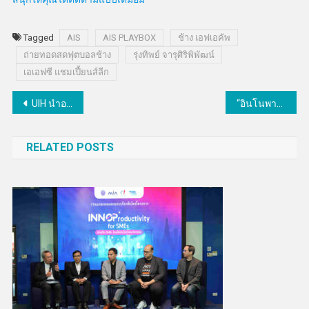
Tagged
AIS
AIS PLAYBOX
ช้าง เอฟเอคัพ
ถ่ายทอดสดฟุตบอลช้าง
รุ่งทิพย์ จารุศิริพิพัฒน์
เอเอฟซี แชมเปี้ยนส์ลีก
แนะแนว
UIH นำองค์กรเข้าสู่ยุค Intent-based Infrastructure บริการเครือข่ายเพื่อธุรกิจยุคใหม่ ชู UIH NaaS ด้านความปลอดภัย
“อินโนพาวเวอร์”คว้ารางวัล Prime Minister Award 2025 ชูความเป็นผู้นำด้านนวัตกรรมเพื่อความยั่งยืน
เรื่อง
RELATED POSTS