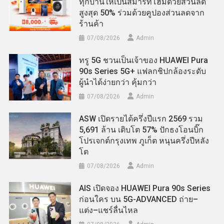
ทุกบ้านให้เป็นสมาร์ทโฮมด้วยส่วนลด
สูงสุด 50% ร่วมด้วยคูปองส่วนลดจาก
ร้านค้า
07/08/2026
Admin
ทรู 5G ชวนเป็นเจ้าของ HUAWEI Pura
90s Series 5G+ แฟลกชิปกล้องระดับ
ผู้นำได้ง่ายกว่า คุ้มกว่า
07/08/2026
Admin
ASW เปิดรายได้ครึ่งปีแรก 2569 รวม
5,691 ล้าน เติบโต 57% ปักธงโอนบิ๊ก
โปรเจกต์กรุงเทพ ภูเก็ต หนุนครึ่งปีหลัง
โต
07/08/2026
Admin
AIS เปิดจอง HUAWEI Pura 90s Series
ก่อนใคร บน 5G-ADVANCED ถ่าย–
แต่ง–แชร์ลื่นไหล