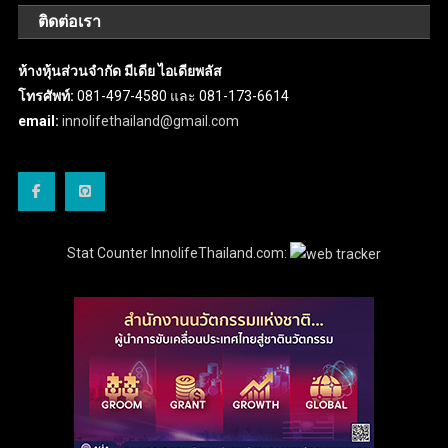
ติดต่อเรา
ห้างหุ้นส่วนจำกัด มีเดีย ไอเดียพลัส
โทรศัพท์:
081-497-4580 และ 081-173-6614
email:
innolifethailand@gmail.com
Stat Counter InnolifeThailand.com: