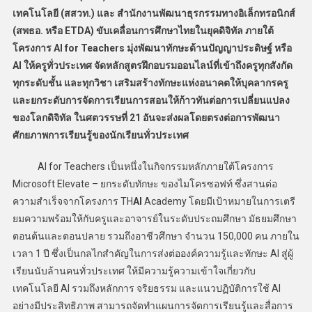
เทคโนโลยี (สสวท.) และ สำนักงานพัฒนาธุรกรรมทางอิเล็กทรอนิกส์
(สพธอ. หรือ ETDA) ขับเคลื่อนการศึกษาไทยในยุคดิจิทัล ภายใต้
โครงการ AI for Teachers มุ่งพัฒนาทักษะด้านปัญญาประดิษฐ์ หรือ
AI ให้ครูทั่วประเทศ จัดหลักสูตรฝึกอบรมออนไลน์ที่เข้าถึงครูทุกสังกัด
ทุกระดับชั้น และทุกวิชา เสริมสร้างทักษะแห่งอนาคตให้บุคลากรครู
และยกระดับการจัดการเรียนการสอนให้ก้าวทันต่อการเปลี่ยนแปลง
ของโลกดิจิทัล ในศตวรรษที่ 21 อันจะส่งผลโดยตรงต่อการพัฒนา
ศักยภาพการเรียนรู้ของนักเรียนทั่วประเทศ
AI for Teachers เป็นหนึ่งในกิจกรรมหลักภายใต้โครงการ
Microsoft Elevate – ยกระดับทักษะ ของไมโครซอฟท์ ซึ่งสานต่อ
ความสำเร็จจากโครงการ TH
AI
Academy โดยมีเป้าหมายในการเตรี
ยมความพร้อมให้กับครูและอาจารย์ในระดับประถมศึกษา มัธยมศึกษา
ตอนต้นและตอนปลาย รวมถึงอาชีวศึกษา จำนวน 150,000 คน ภายใน
เวลา 1 ปี ซึ่งเป็นกลไกสำคัญในการส่งต่อองค์ความรู้และทักษะ AI สู่ผู้
เรียนนับล้านคนทั่วประเทศ ให้มีความรู้ความเข้าใจเกี่ยวกับ
เทคโนโลยี AI รวมถึงหลักการ จริยธรรม และแนวปฏิบัติการใช้ AI
อย่างมีประสิทธิภาพ สามารถจัดทำแผนการจัดการเรียนรู้และสื่อการ