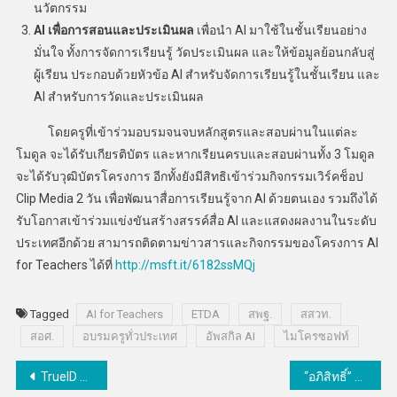
นวัตกรรม
AI
เพื่อการสอนและประเมินผล
เพื่อนำ AI มาใช้ในชั้นเรียนอย่าง
มั่นใจ ทั้งการจัดการเรียนรู้ วัดประเมินผล และให้ข้อมูลย้อนกลับสู่
ผู้เรียน ประกอบด้วยหัวข้อ AI สำหรับจัดการเรียนรู้ในชั้นเรียน และ
AI สำหรับการวัดและประเมินผล
โดยครูที่เข้าร่วมอบรมจนจบหลักสูตรและสอบผ่านในแต่ละ
โมดูล จะได้รับเกียรติบัตร และหากเรียนครบและสอบผ่านทั้ง 3 โมดูล
จะได้รับวุฒิบัตรโครงการ อีกทั้งยังมีสิทธิเข้าร่วมกิจกรรมเวิร์คช็อป
Clip Media 2 วัน เพื่อพัฒนาสื่อการเรียนรู้จาก AI ด้วยตนเอง รวมถึงได้
รับโอกาสเข้าร่วมแข่งขันสร้างสรรค์สื่อ AI และแสดงผลงานในระดับ
ประเทศอีกด้วย สามารถติดตามข่าวสารและกิจกรรมของโครงการ AI
for Teachers ได้ที่
http://msft.it/6182ssMQj
Tagged
AI for Teachers
ETDA
สพฐ.
สสวท.
สอศ.
อบรมครูทั่วประเทศ
อัพสกิล AI
ไมโครซอฟท์
แนะแนว
TrueID Game Hub : ขีดสุดแห่ง Cloud Gaming เปิด Open Beta วันนี้ หลังยอดพุ่งทะลุ 3 วัน15 ล้านครั้งในงาน gamescom asia x Thailand
“อภิสิทธิ์” ชี้ศักยภาพธุรกิจชีววิทยาศาสตร์ไทย ย้ำกฏระเบียบต้องไม่เป็นอุปสรรค!