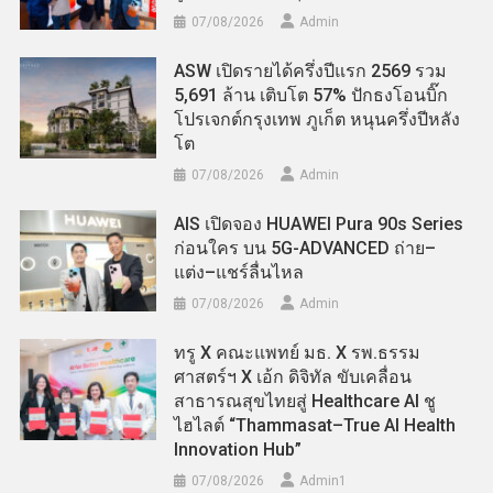
07/08/2026
Admin
ASW เปิดรายได้ครึ่งปีแรก 2569 รวม
5,691 ล้าน เติบโต 57% ปักธงโอนบิ๊ก
โปรเจกต์กรุงเทพ ภูเก็ต หนุนครึ่งปีหลัง
โต
07/08/2026
Admin
AIS เปิดจอง HUAWEI Pura 90s Series
ก่อนใคร บน 5G-ADVANCED ถ่าย–
แต่ง–แชร์ลื่นไหล
07/08/2026
Admin
ทรู X คณะแพทย์ มธ. X รพ.ธรรม
ศาสตร์ฯ X เอ้ก ดิจิทัล ขับเคลื่อน
สาธารณสุขไทยสู่ Healthcare AI ชู
ไฮไลต์ “Thammasat–True AI Health
Innovation Hub”
07/08/2026
Admin​1