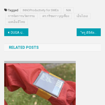
Tagged
INNOProductivity for SMEs
NIA
การจัดการนวัตกรรม
ดร.กริชผกา บุญเฟื่อง
เอ็นไอเอ
เอสเอ็มอีไทย
แนะแนว
DUGA ประกาศผล U Power Marketing Campaign Challenge Season 8
“ทรู ดิจิทัล”ถอดสูตรดิจิทัลทรานสฟอร์เมชัน เจาะลึก Digital Intelligence Fabric ที่องค์กรไทยต้องมี
เรื่อง
RELATED POSTS