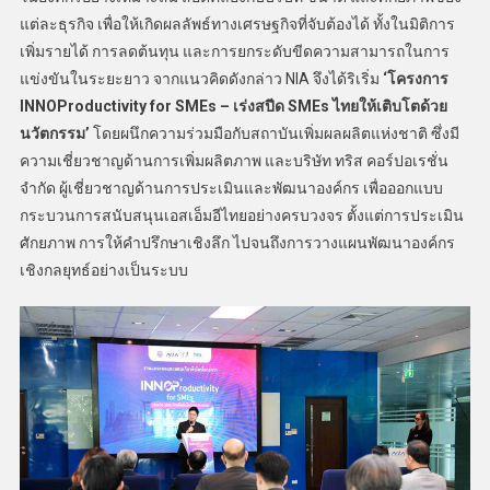
แต่ละธุรกิจ เพื่อให้เกิดผลลัพธ์ทางเศรษฐกิจที่จับต้องได้ ทั้งในมิติการ
เพิ่มรายได้ การลดต้นทุน และการยกระดับขีดความสามารถในการ
แข่งขันในระยะยาว จากแนวคิดดังกล่าว NIA จึงได้ริเริ่ม
‘โครงการ
INNOProductivity for SMEs – เร่งสปีด SMEs ไทยให้เติบโตด้วย
นวัตกรรม’
โดยผนึกความร่วมมือกับสถาบันเพิ่มผลผลิตแห่งชาติ ซึ่งมี
ความเชี่ยวชาญด้านการเพิ่มผลิตภาพ และบริษัท ทริส คอร์ปอเรชั่น
จำกัด ผู้เชี่ยวชาญด้านการประเมินและพัฒนาองค์กร เพื่อออกแบบ
กระบวนการสนับสนุนเอสเอ็มอีไทยอย่างครบวงจร ตั้งแต่การประเมิน
ศักยภาพ การให้คำปรึกษาเชิงลึก ไปจนถึงการวางแผนพัฒนาองค์กร
เชิงกลยุทธ์อย่างเป็นระบบ