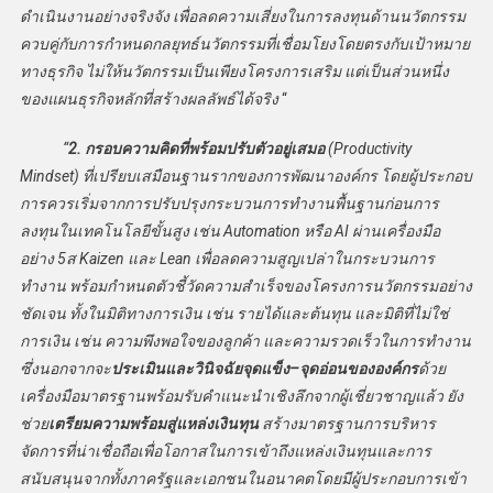
ดำเนินงานอย่างจริงจัง เพื่อลดความเสี่ยงในการลงทุนด้านนวัตกรรม
ควบคู่กับการกำหนดกลยุทธ์นวัตกรรมที่เชื่อมโยงโดยตรงกับเป้าหมาย
ทางธุรกิจ ไม่ให้นวัตกรรมเป็นเพียงโครงการเสริม แต่เป็นส่วนหนึ่ง
ของแผนธุรกิจหลักที่สร้างผลลัพธ์ได้จริง
“
“
2. กรอบความคิดที่พร้อมปรับตัวอยู่เสมอ
(Productivity
Mindset) ที่เปรียบเสมือนฐานรากของการพัฒนาองค์กร โดยผู้ประกอบ
การควรเริ่มจากการปรับปรุงกระบวนการทำงานพื้นฐานก่อนการ
ลงทุนในเทคโนโลยีขั้นสูง เช่น Automation หรือ AI ผ่านเครื่องมือ
อย่าง 5ส Kaizen และ Lean เพื่อลดความสูญเปล่าในกระบวนการ
ทำงาน พร้อมกำหนดตัวชี้วัดความสำเร็จของโครงการนวัตกรรมอย่าง
ชัดเจน ทั้งในมิติทางการเงิน เช่น รายได้และต้นทุน และมิติที่ไม่ใช่
การเงิน เช่น ความพึงพอใจของลูกค้า และความรวดเร็วในการทำงาน
ซึ่งนอกจากจะ
ประเมินและวินิจฉัยจุดแข็ง–จุดอ่อนขององค์กร
ด้วย
เครื่องมือมาตรฐานพร้อมรับคำแนะนำเชิงลึกจากผู้เชี่ยวชาญแล้ว ยัง
ช่วย
เตรียมความพร้อมสู่แหล่งเงินทุน
สร้างมาตรฐานการบริหาร
จัดการที่น่าเชื่อถือเพื่อโอกาสในการเข้าถึงแหล่งเงินทุนและการ
สนับสนุนจากทั้งภาครัฐและเอกชนในอนาคตโดยมีผู้ประกอบการเข้า