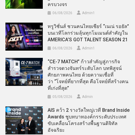
ครบวงจร
06/08/2026
Admin​1
ทรูวิชั่นส์ ชวนคนไทยเชียร์ “เนเน่ รอยัล”
บนเวทีโลกร่วมลุ้นทุกโมเมนต์สำคัญใน
AMERICA’S GOT TALENT SEASON 21
06/08/2026
Admin​1
“CE-7 MATCH” ก้าวสำคัญสู่ภารกิจ
สำรวจดวงจันทร์ระดับโลก บทพิสูจน์
ศักยภาพคนไทย ด้วยความเชื่อที่
ว่า “โจทย์ที่ยากที่สุด คือโจทย์ที่สร้างคน
ที่เก่งที่สุด”
05/08/2026
Admin
AIS คว้า 2 รางวัลใหญ่เวที Brand Inside
Awards ชูบทบาทองค์กรระดับประเทศ
ขับเคลื่อนโครงสร้างพื้นฐานดิจิทัล
อัจฉริยะ