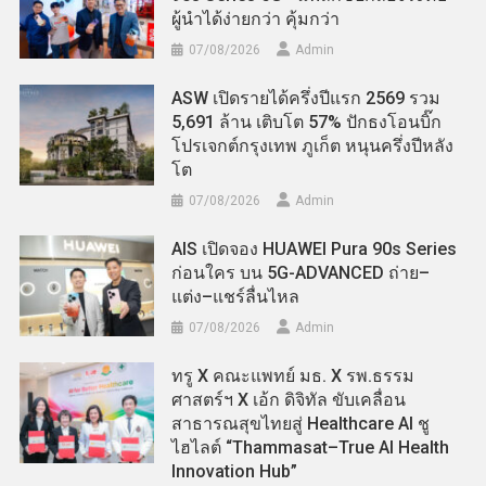
ผู้นำได้ง่ายกว่า คุ้มกว่า
07/08/2026
Admin
ASW เปิดรายได้ครึ่งปีแรก 2569 รวม
5,691 ล้าน เติบโต 57% ปักธงโอนบิ๊ก
โปรเจกต์กรุงเทพ ภูเก็ต หนุนครึ่งปีหลัง
โต
07/08/2026
Admin
AIS เปิดจอง HUAWEI Pura 90s Series
ก่อนใคร บน 5G-ADVANCED ถ่าย–
แต่ง–แชร์ลื่นไหล
07/08/2026
Admin
ทรู X คณะแพทย์ มธ. X รพ.ธรรม
ศาสตร์ฯ X เอ้ก ดิจิทัล ขับเคลื่อน
สาธารณสุขไทยสู่ Healthcare AI ชู
ไฮไลต์ “Thammasat–True AI Health
Innovation Hub”