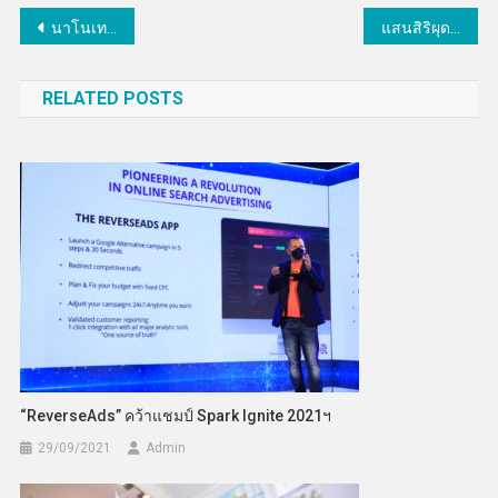
แนะแนว
นาโนเทค สวทช.จับมือกรมอนามัยส่งนวัตกรรมยกระดับคุณภาพน้ำประปาหมู่บ้าน
แสนสิริผุด“เศรษฐสิริ เกรท วงแหวน–จตุโชติ” มูลค่า 3,000 ล้าน ปลุกศักยภาพทำเลฮอตรามอินทรา ราคาที่ดินขยับ 8–12%
เรื่อง
RELATED POSTS
“ReverseAds” คว้าแชมป์ Spark Ignite 2021ฯ
29/09/2021
Admin