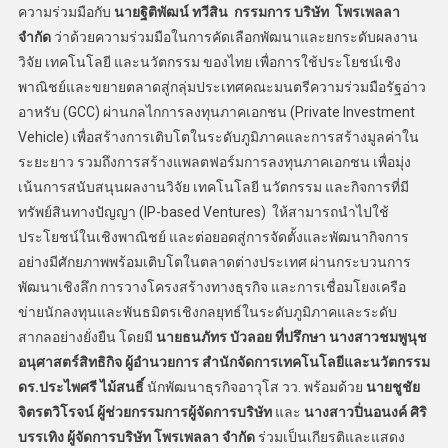
ความร่วมมือกับ
นายฐิติพัฒน์ ทวีสิน กรรมการ บริษัท โพรเพลลา
จำกัด
ว่าด้วยความร่วมมือในการคัดเลือกพัฒนาและยกระดับผลงาน
วิจัย เทคโนโลยี และนวัตกรรม ของไทย เพื่อการใช้ประโยชน์เชิง
พาณิชย์และขยายตลาดสู่กลุ่มประเทศคณะมนตรีความร่วมมือรัฐอ่าว
อาหรับ (GCC) ผ่านกลไกการลงทุนภาคเอกชน (Private Investment
Vehicle) เพื่อสร้างการเติบโตในระดับภูมิภาคและการสร้างมูลค่าใน
ระยะยาว รวมถึงการสร้างแพลตฟอร์มการลงทุนภาคเอกชน เพื่อมุ่ง
เน้นการสนับสนุนผลงานวิจัย เทคโนโลยี นวัตกรรม และกิจการที่มี
ทรัพย์สินทางปัญญา (IP-based Ventures) ให้สามารถนำไปใช้
ประโยชน์ในเชิงพาณิชย์ และต่อยอดสู่การจัดตั้งและพัฒนากิจการ
อย่างมีศักยภาพพร้อมเติบโตในตลาดต่างประเทศ ผ่านกระบวนการ
พัฒนาเชิงลึก การวางโครงสร้างทางธุรกิจ และการเชื่อมโยงเครือ
ข่ายนักลงทุนและพันธมิตรเชิงกลยุทธ์ในระดับภูมิภาคและระดับ
สากลอย่างยั่งยืน โดยมี
นายธนภัทร บัวลอย ที่ปรึกษา นางสาวชมพูนุช
อนุศาสตร์สิทธิกิจ ผู้อำนวยการ สำนักจัดการเทคโนโลยีและนวัตกรรม
ดร.ประไพศรี ไม้สนธิ์
นักพัฒนาธุรกิจอาวุโส วว. พร้อมด้วย
นายชูชัย
จิตรตวิโรจน์ ผู้ช่วยกรรมการผู้จัดการบริษัท
และ
นางสาวปิ่นอนงค์ ศิริ
บรรเทิง ผู้จัดการบริษัท โพรเพลลา จำกัด
ร่วมเป็นเกียรติและแสดง