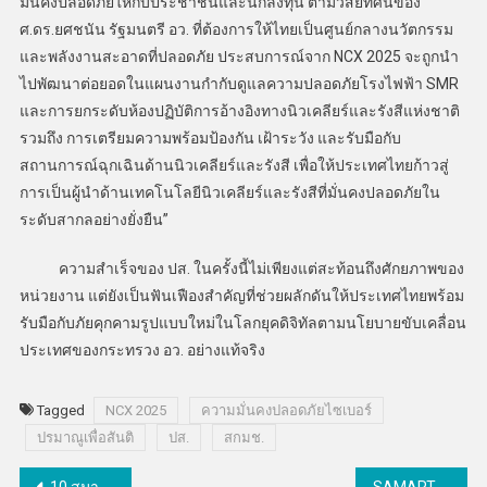
มั่นคงปลอดภัยให้กับประชาชนและนักลงทุน ตามวิสัยทัศน์ของ
ศ.ดร.ยศชนัน รัฐมนตรี อว. ที่ต้องการให้ไทยเป็นศูนย์กลางนวัตกรรม
และพลังงานสะอาดที่ปลอดภัย ประสบการณ์จาก NCX 2025 จะถูกนำ
ไปพัฒนาต่อยอดในแผนงานกำกับดูแลความปลอดภัยโรงไฟฟ้า SMR
และการยกระดับห้องปฏิบัติการอ้างอิงทางนิวเคลียร์และรังสีแห่งชาติ
รวมถึง การเตรียมความพร้อมป้องกัน เฝ้าระวัง และรับมือกับ
สถานการณ์ฉุกเฉินด้านนิวเคลียร์และรังสี เพื่อให้ประเทศไทยก้าวสู่
การเป็นผู้นำด้านเทคโนโลยีนิวเคลียร์และรังสีที่มั่นคงปลอดภัยใน
ระดับสากลอย่างยั่งยืน”
ความสำเร็จของ ปส. ในครั้งนี้ไม่เพียงแต่สะท้อนถึงศักยภาพของ
หน่วยงาน แต่ยังเป็นฟันเฟืองสำคัญที่ช่วยผลักดันให้ประเทศไทยพร้อม
รับมือกับภัยคุกคามรูปแบบใหม่ในโลกยุคดิจิทัลตามนโยบายขับเคลื่อน
ประเทศของกระทรวง อว. อย่างแท้จริง
Tagged
NCX 2025
ความมั่นคงปลอดภัยไซเบอร์
ปรมาณูเพื่อสันติ
ปส.
สกมช.