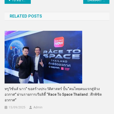
แนะแนว
10 สมาคมอุตฯยานยนต์ไทยผนึกกำลังยื่นข้อเสนอ 8 มาตรการฉุกเฉินต่อรัฐบาล ก่อนเผชิญภาวะ “หน้าผาอุตสาหกรรม” ในปี 70
SAMART กำไร Q1/69 พุ่ง 150% Backlog ทะลุ 1.4 หมื่นล้าน ตอกย้ำการเติบโตระยะยาว
เรื่อง
RELATED POSTS
ทรูวิชั่นส์ นาว” ขอสร้างประวัติศาสตร์ ปั้น“คนไทยคนแรกสู่ห้วง
อวกาศ” ผ่านรายการเรียลิตี้ “Race To Space Thailand : ศึกพิชิต
อวกาศ”
15/09/2025
Admin