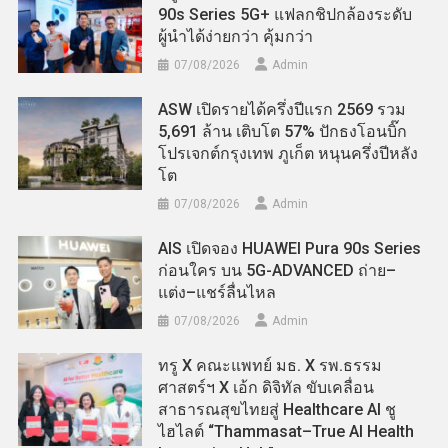
90s Series 5G+ แฟลกชิปกล้องระดับ
ผู้นำได้ง่ายกว่า คุ้มกว่า
07/08/2026
Admin
ASW เปิดรายได้ครึ่งปีแรก 2569 รวม
5,691 ล้าน เติบโต 57% ปักธงโอนบิ๊ก
โปรเจกต์กรุงเทพ ภูเก็ต หนุนครึ่งปีหลัง
โต
07/08/2026
Admin
AIS เปิดจอง HUAWEI Pura 90s Series
ก่อนใคร บน 5G-ADVANCED ถ่าย–
แต่ง–แชร์ลื่นไหล
07/08/2026
Admin
ทรู X คณะแพทย์ มธ. X รพ.ธรรม
ศาสตร์ฯ X เอ้ก ดิจิทัล ขับเคลื่อน
สาธารณสุขไทยสู่ Healthcare AI ชู
ไฮไลต์ “Thammasat–True AI Health